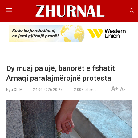
Dy muaj pa ujë, banorët e fshatit
Arnaqi paralajmërojnë protesta
A+
A-
Nga
Xh M
24.06.2026 20:27
2,003
e lexuar