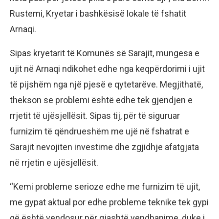
Rustemi, Kryetar i bashkësisë lokale të fshatit
Arnaqi.
Sipas kryetarit të Komunës së Sarajit, mungesa e
ujit në Arnaqi ndikohet edhe nga keqpërdorimi i ujit
të pijshëm nga një pjesë e qytetarëve. Megjithatë,
thekson se problemi është edhe tek gjendjen e
rrjetit të ujësjellësit. Sipas tij, për të siguruar
furnizim të qëndrueshëm me ujë në fshatrat e
Sarajit nevojiten investime dhe zgjidhje afatgjata
në rrjetin e ujësjellësit.
“Kemi probleme serioze edhe me furnizim të ujit,
me gypat aktual por edhe probleme teknike tek gypi
që është vendosur për gjashtë vendbanime, duke i