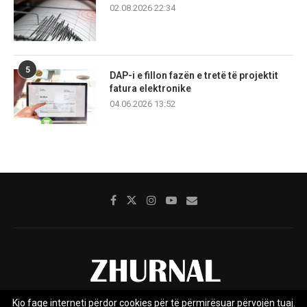
02.08.2026 22:34
5
DAP-i e fillon fazën e tretë të projektit
fatura elektronike
04.06.2026 13:52
Kjo faqe interneti përdor cookies për të përmirësuar përvojën tuaj.