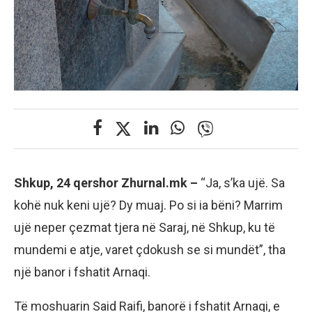
Shkup, 24 qershor Zhurnal.mk –
“Ja, s’ka ujë. Sa
kohë nuk keni ujë? Dy muaj. Po si ia bëni? Marrim
ujë neper çezmat tjera në Saraj, në Shkup, ku të
mundemi e atje, varet çdokush se si mundët”, tha
një banor i fshatit Arnaqi.
Të moshuarin Said Raifi, banorë i fshatit Arnaqi, e