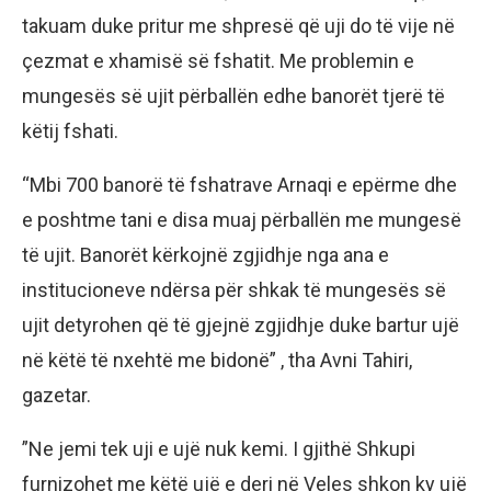
takuam duke pritur me shpresë që uji do të vije në
çezmat e xhamisë së fshatit. Me problemin e
mungesës së ujit përballën edhe banorët tjerë të
këtij fshati.
“Mbi 700 banorë të fshatrave Arnaqi e epërme dhe
e poshtme tani e disa muaj përballën me mungesë
të ujit. Banorët kërkojnë zgjidhje nga ana e
institucioneve ndërsa për shkak të mungesës së
ujit detyrohen që të gjejnë zgjidhje duke bartur ujë
në këtë të nxehtë me bidonë” , tha Avni Tahiri,
gazetar.
”Ne jemi tek uji e ujë nuk kemi. I gjithë Shkupi
furnizohet me këtë ujë e deri në Veles shkon ky ujë