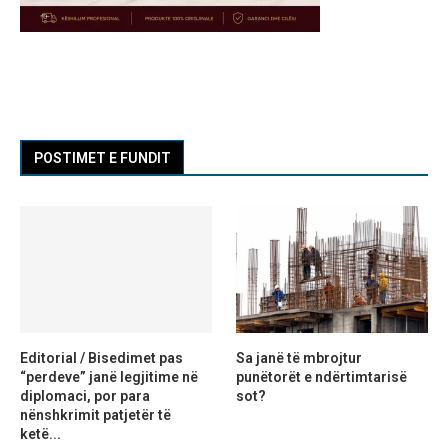
POSTIMET E FUNDIT
Editorial / Bisedimet pas
Sa janë të mbrojtur
“perdeve” janë legjitime në
punëtorët e ndërtimtarisë
diplomaci, por para
sot?
nënshkrimit patjetër të
ketë...