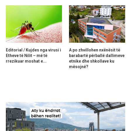
Editorial / Kujdes nga virusi i
A po zhvillohen nxënësit të
Etheve të Nilit – më të
barabartë përballë dallimeve
rrezikuar moshat e...
etnike dhe shkollave ku
mësojnë?