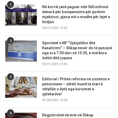
1
Në korrik janë paguar mbi 560 milionë
denarë për kompensime për pushim
mjekësor, pjesa më e madhe për lejet e
lindjes
28.07.2026 15:52
2
Sportelet e NP “Ujësjellësi dhe
Kanalizimi” – Shkup nesër do të punojnë
nga ora 7:30 deri në 15:30, e mërkura
është ditë jopune
05.01.2026 10:36
3
Editorial / Priten reforma në sistemin e
pensioneve – shteti mund ta marrë
shtyllën e dytë nga kursimet e
qytetarëve!
03.08.2026 15:00
4
Regjistrohet tërmet në Shkup