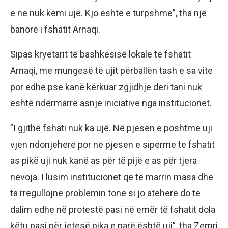
e ne nuk kemi ujë. Kjo është e turpshme”, tha një
banorë i fshatit Arnaqi.
Sipas kryetarit të bashkësisë lokale të fshatit
Arnaqi, me mungesë të ujit përballën tash e sa vite
por edhe pse kanë kërkuar zgjidhje deri tani nuk
është ndërmarrë asnjë iniciative nga institucionet.
”I gjithë fshati nuk ka ujë. Në pjesën e poshtme uji
vjen ndonjëherë por në pjesën e sipërme të fshatit
as pikë uji nuk kanë as për të pijë e as për tjera
nevoja. I lusim institucionet që të marrin masa dhe
ta rregullojnë problemin tonë si jo atëherë do të
dalim edhe në protestë pasi në emër të fshatit dola
këtu pasi për jetesë pika e parë është uji”, tha Zemri