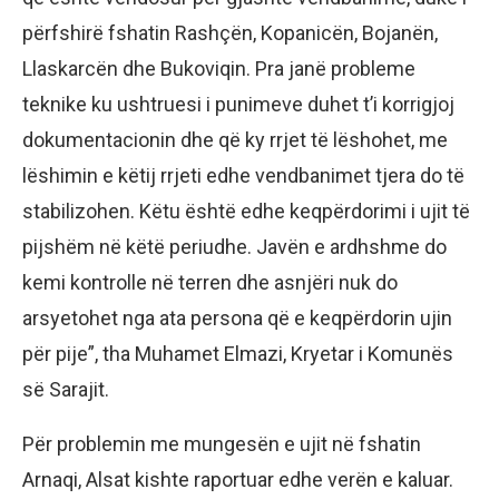
përfshirë fshatin Rashçën, Kopanicën, Bojanën,
Llaskarcën dhe Bukoviqin. Pra janë probleme
teknike ku ushtruesi i punimeve duhet t’i korrigjoj
dokumentacionin dhe që ky rrjet të lëshohet, me
lëshimin e këtij rrjeti edhe vendbanimet tjera do të
stabilizohen. Këtu është edhe keqpërdorimi i ujit të
pijshëm në këtë periudhe. Javën e ardhshme do
kemi kontrolle në terren dhe asnjëri nuk do
arsyetohet nga ata persona që e keqpërdorin ujin
për pije”, tha Muhamet Elmazi, Kryetar i Komunës
së Sarajit.
Për problemin me mungesën e ujit në fshatin
Arnaqi, Alsat kishte raportuar edhe verën e kaluar.