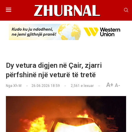
Dy vetura digjen në Çair, zjarri
përfshinë një veturë të tretë
A+
A-
Nga
Xh M
26.06.2026 18:59
2,561
e lexuar