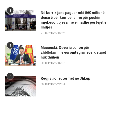
3
Në korrik janë paguar mbi 560 milionë
denarë për kompensime për pushim
mjekësor, pjesa më e madhe për lejet e
lindjes
28.07.2026 15:52
4
Mucunski: Qeveria punon për
zhbllokimin e eurointegrimeve, detajet
nuk thuhen
03.08.2026 16:35
5
Regjistrohet tërmet në Shkup
02.08.2026 22:34