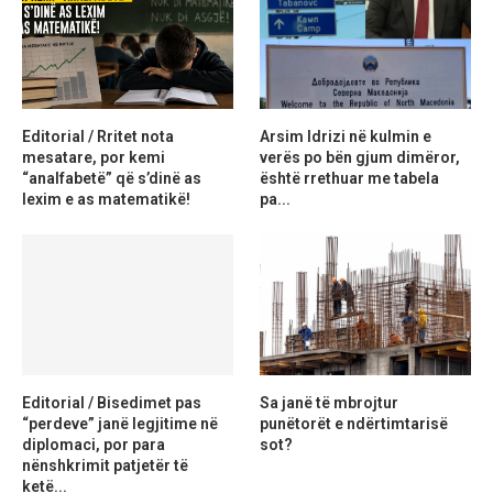
Editorial / Rritet nota
Arsim Idrizi në kulmin e
mesatare, por kemi
verës po bën gjum dimëror,
“analfabetë” që s’dinë as
është rrethuar me tabela
lexim e as matematikë!
pa...
Editorial / Bisedimet pas
Sa janë të mbrojtur
“perdeve” janë legjitime në
punëtorët e ndërtimtarisë
diplomaci, por para
sot?
nënshkrimit patjetër të
ketë...