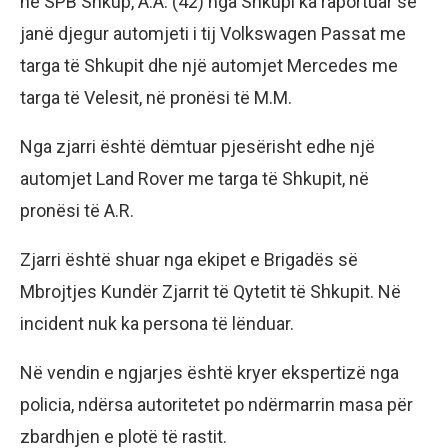
në SPB Shkup, A.A. (42) nga Shkupi ka raportuar se
janë djegur automjeti i tij Volkswagen Passat me
targa të Shkupit dhe një automjet Mercedes me
targa të Velesit, në pronësi të M.M.
Nga zjarri është dëmtuar pjesërisht edhe një
automjet Land Rover me targa të Shkupit, në
pronësi të A.R.
Zjarri është shuar nga ekipet e Brigadës së
Mbrojtjes Kundër Zjarrit të Qytetit të Shkupit. Në
incident nuk ka persona të lënduar.
Në vendin e ngjarjes është kryer ekspertizë nga
policia, ndërsa autoritetet po ndërmarrin masa për
zbardhjen e plotë të rastit.