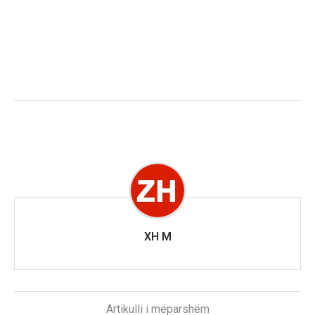
XH M
Artikulli i mëparshëm