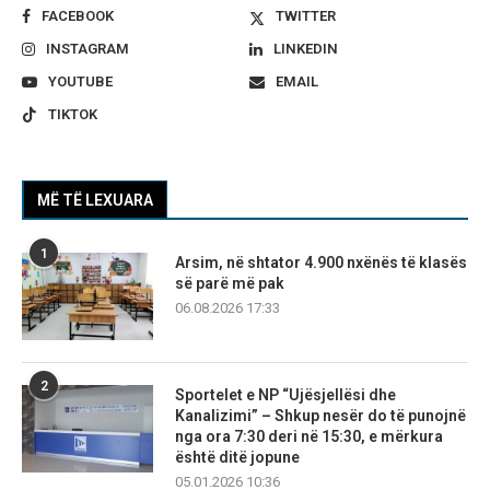
FACEBOOK
TWITTER
INSTAGRAM
LINKEDIN
YOUTUBE
EMAIL
TIKTOK
MË TË LEXUARA
1
Arsim, në shtator 4.900 nxënës të klasës
së parë më pak
06.08.2026 17:33
2
Sportelet e NP “Ujësjellësi dhe
Kanalizimi” – Shkup nesër do të punojnë
nga ora 7:30 deri në 15:30, e mërkura
është ditë jopune
05.01.2026 10:36