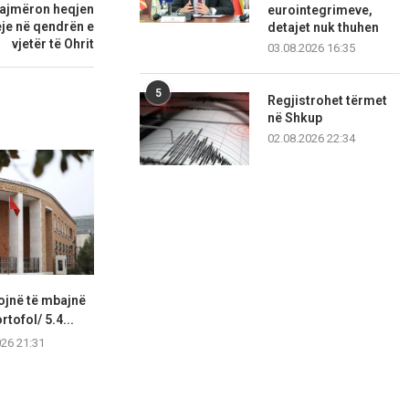
alajmëron heqjen
eurointegrimeve,
eje në qendrën e
detajet nuk thuhen
vjetër të Ohrit
03.08.2026 16:35
5
Regjistrohet tërmet
në Shkup
02.08.2026 22:34
jojnë të mbajnë
Dimitrieska‑Koçoska:
Vijon pagesa
rtofol/ 5.4...
Korridori 8 është investim në
sociale dhe
lidhje më...
026 21:31
06.08.2
06.08.2026 15:14