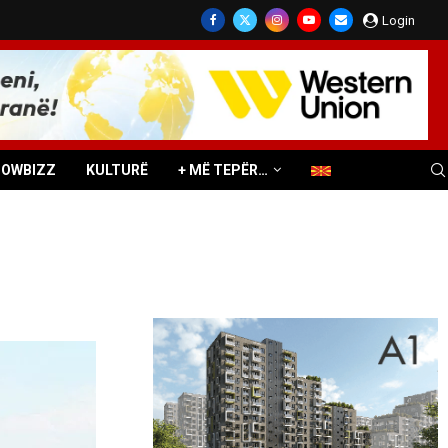
Login
HOWBIZZ
KULTURË
+ MË TEPËR…