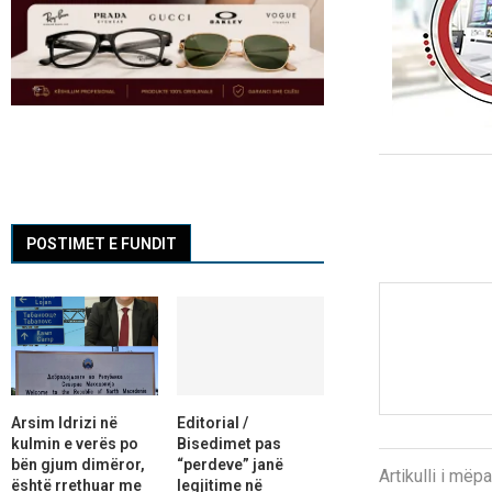
POSTIMET E FUNDIT
Arsim Idrizi në
Editorial /
kulmin e verës po
Bisedimet pas
bën gjum dimëror,
“perdeve” janë
Artikulli i më
është rrethuar me
legjitime në