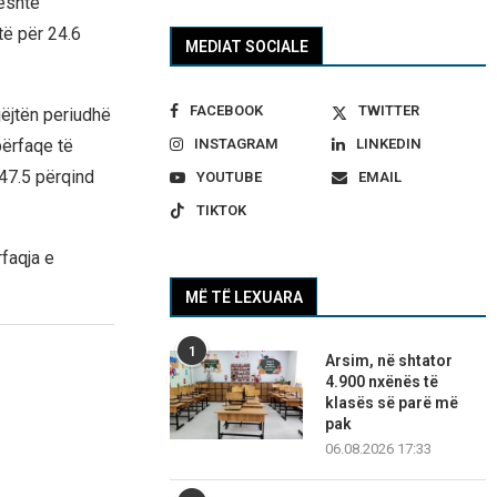
 është
të për 24.6
MEDIAT SOCIALE
FACEBOOK
TWITTER
ëjtën periudhë
INSTAGRAM
LINKEDIN
përfaqe të
 47.5 përqind
YOUTUBE
EMAIL
TIKTOK
rfaqja e
MË TË LEXUARA
1
Arsim, në shtator
4.900 nxënës të
klasës së parë më
pak
06.08.2026 17:33