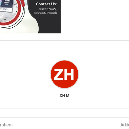
XH M
parshëm
Arti