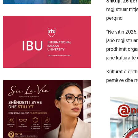
Shkup, 26 qe
regjistruar rri
përqind.
“Në vitin 2025
janë regjistrua
prodhimit organ
janë kultura të 
Kulturat e drit
pemëve dhe rru