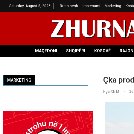
Saturday, August 8, 2026
Rreth nesh
Impresumi
Marketing
Kont
MAQEDONI
SHQIPËRI
KOSOVË
RAJON 
Çka prod
MARKETING
Nga
Xh M
26