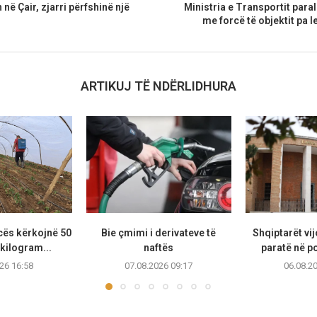
 në Çair, zjarri përfshinë një
Ministria e Transportit par
me forcë të objektit pa l
ARTIKUJ TË NDËRLIDHURA
cës kërkojnë 50
Bie çmimi i derivateve të
Shqiptarët vi
kilogram...
naftës
paratë në po
26 16:58
07.08.2026 09:17
06.08.2