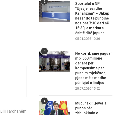
2
Sportelet e NP
“Ujësjellësi dhe
Kanalizimi” – Shkup
nesër do të punojnë
nga ora 7:30 deri në
15:30, e mërkura
është ditë jopune
05.01.2026 10:36
3
Në korrik janë paguar
mbi 560 milionë
denarë për
kompensime për
pushim mjekësor,
pjesa më e madhe
për lejet e lindjes
28.07.2026 15:52
4
Mucunski: Qeveria
punon për
kulli i ardhshëm
zhbllokimin e