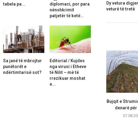
Dy vetura digjen
tabela pa...
diplomaci, por para
veturë të tretë
nënshkrimit
patjetër të ketë...
Sa janë të mbrojtur
Editorial / Kujdes
punëtorët e
nga virusi i Etheve
ndërtimtarisë sot?
të Nilit – më të
rrezikuar moshat
e...
Bujqit e Strumi
denarë për 
07.08.20