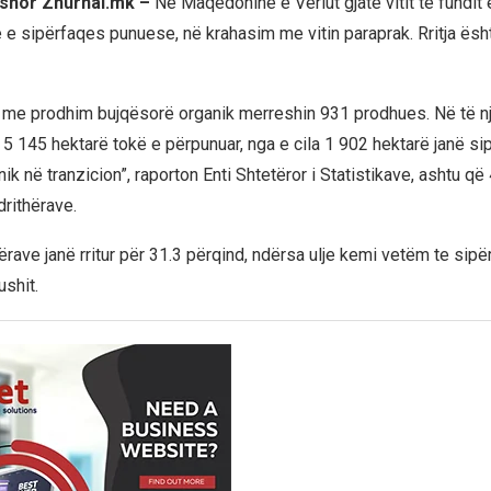
rshor Zhurnal.mk –
Në Maqedoninë e Veriut gjatë vitit të fundit
tje e sipërfaqes punuese, në krahasim me vitin paraprak. Rritja ësh
, me prodhim bujqësorë organik merreshin 931 prodhues. Në të nj
r 5 145 hektarë tokë e përpunuar, nga e cila 1 902 hektarë janë si
ik në tranzicion”, raporton Enti Shtetëror i Statistikave, ashtu që
drithërave.
hërave janë rritur për 31.3 përqind, ndërsa ulje kemi vetëm te sipë
shit.