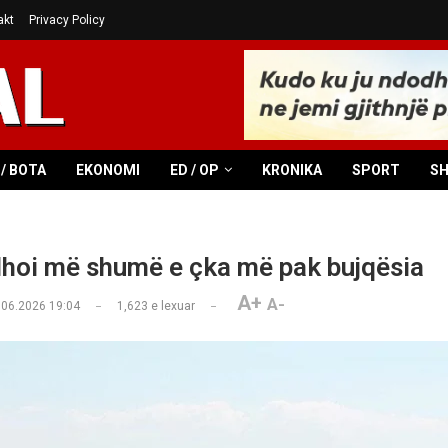
akt
Privacy Policy
/ BOTA
EKONOMI
ED / OP
KRONIKA
SPORT
S
hoi më shumë e çka më pak bujqësia
A+
A-
.06.2026 19:04
1,623
e lexuar