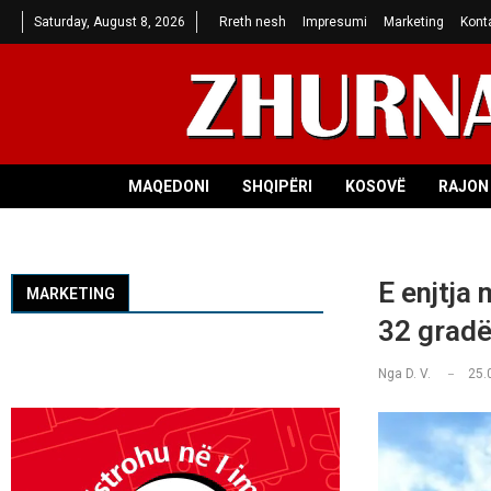
Saturday, August 8, 2026
Rreth nesh
Impresumi
Marketing
Kont
MAQEDONI
SHQIPËRI
KOSOVË
RAJON 
E enjtja
MARKETING
32 gradë
Nga
D. V.
25.