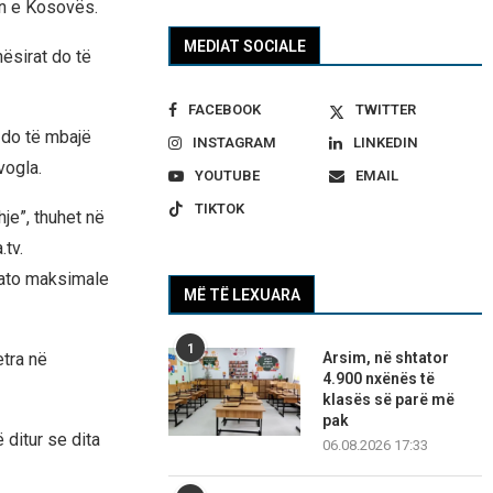
in e Kosovës.
MEDIAT SOCIALE
nësirat do të
FACEBOOK
TWITTER
, do të mbajë
INSTAGRAM
LINKEDIN
vogla.
YOUTUBE
EMAIL
TIKTOK
je”, thuhet në
tv.
 ato maksimale
MË TË LEXUARA
1
Arsim, në shtator
etra në
4.900 nxënës të
klasës së parë më
pak
 ditur se dita
06.08.2026 17:33