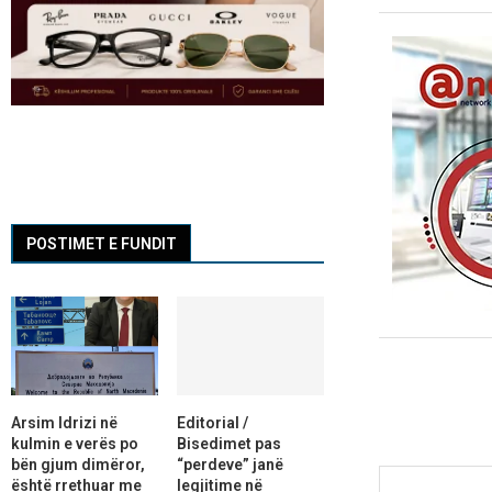
POSTIMET E FUNDIT
Arsim Idrizi në
Editorial /
kulmin e verës po
Bisedimet pas
bën gjum dimëror,
“perdeve” janë
është rrethuar me
legjitime në