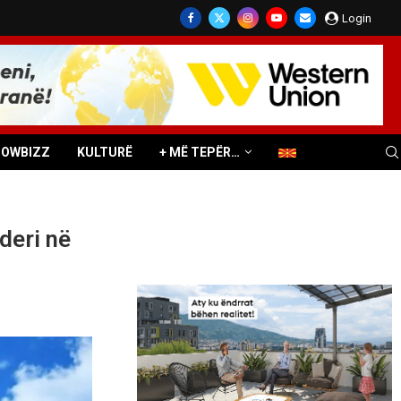
Login
HOWBIZZ
KULTURË
+ MË TEPËR…
deri në