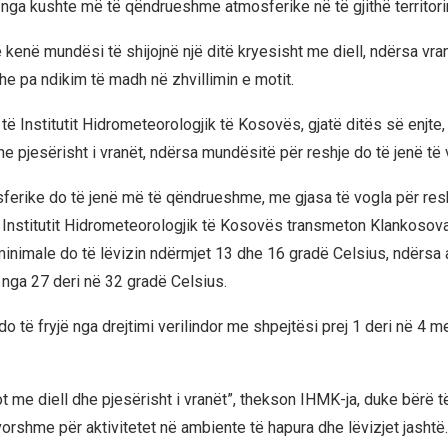
 nga kushte më të qëndrueshme atmosferike në të gjithë territor
 kenë mundësi të shijojnë një ditë kryesisht me diell, ndërsa vra
he pa ndikim të madh në zhvillimin e motit.
 të Institutit Hidrometeorologjik të Kosovës, gjatë ditës së enjte
e pjesërisht i vranët, ndërsa mundësitë për reshje do të jenë të 
ferike do të jenë më të qëndrueshme, me gjasa të vogla për resh
 Institutit Hidrometeorologjik të Kosovës transmeton Klankosova.
inimale do të lëvizin ndërmjet 13 dhe 16 gradë Celsius, ndërsa
në nga 27 deri në 32 gradë Celsius.
o të fryjë nga drejtimi verilindor me shpejtësi prej 1 deri në 4 m
 me diell dhe pjesërisht i vranët”, thekson IHMK-ja, duke bërë të
vorshme për aktivitetet në ambiente të hapura dhe lëvizjet jashtë.