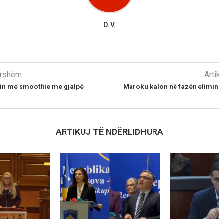
D. V.
parshëm
Arti
in me smoothie me gjalpë
Maroku kalon në fazën elimina
ARTIKUJ TË NDËRLIDHURA