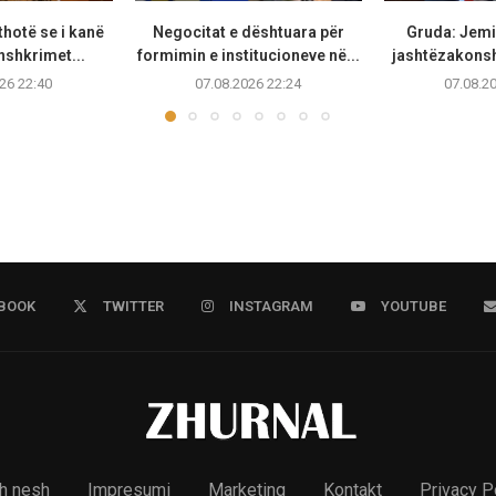
thotë se i kanë
Negocitat e dështuara për
Gruda: Jemi 
nshkrimet...
formimin e institucioneve në...
jashtëzakonsh
26 22:40
07.08.2026 22:24
07.08.2
BOOK
TWITTER
INSTAGRAM
YOUTUBE
h nesh
Impresumi
Marketing
Kontakt
Privacy P