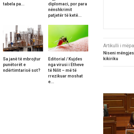
tabela pa...
diplomaci, por para
nënshkrimit
patjetër të ketë...
Artikulli i më
Niseni mëngjes
kikiriku
Sa janë të mbrojtur
Editorial / Kujdes
punëtorët e
nga virusi i Etheve
ndërtimtarisë sot?
të Nilit – më të
rrezikuar moshat
e...