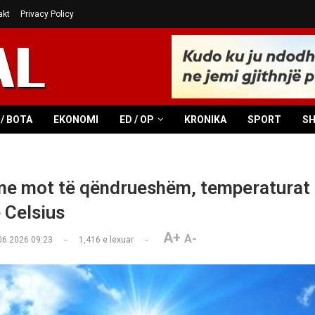
akt
Privacy Policy
/ BOTA
EKONOMI
ED / OP
KRONIKA
SPORT
S
 me mot të qëndrueshëm, temperaturat 
 Celsius
A+
A-
06.2026 09:23
1,416
e lexuar