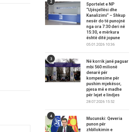
2
Sportelet e NP
“Ujësjellësi dhe
Kanalizimi” – Shkup
nesër do të punojnë
nga ora 7:30 deri në
15:30, e mërkura
është ditë jopune
05.01.2026 10:36
3
Në korrik janë paguar
mbi 560 milionë
denarë për
kompensime për
pushim mjekësor,
pjesa më e madhe
për lejet e lindjes
28.07.2026 15:52
4
Mucunski: Qeveria
punon për
zhbllokimin e