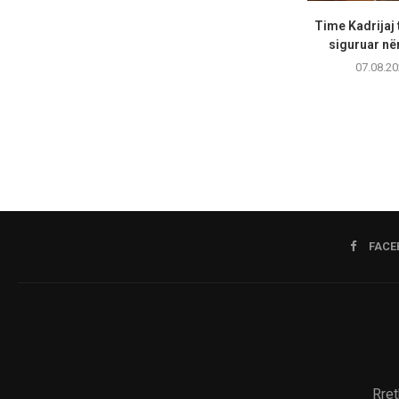
Time Kadrijaj 
siguruar në
07.08.20
FACE
Rret