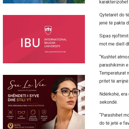
karakterizohet
Qytetarët do të
jenë të pakta d
Sipas njoftimit
mot me diell dh
“Kushtet atmos
parashikimin e
Temperaturat m
pritet të arrij
Ndërkohë, era d
sekondë.
“Parashihet mot
do të jetë e fa