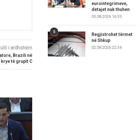
eurointegrimeve,
detajet nuk thuhen
03.08.2026 16:35
5
Regjistrohet tërmet
në Shkup
kulli i ardhshëm
02.08.2026 22:34
tore, Brazili në
krye të grupit C