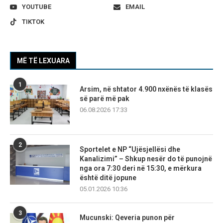
YOUTUBE
EMAIL
TIKTOK
MË TË LEXUARA
1
Arsim, në shtator 4.900 nxënës të klasës
së parë më pak
06.08.2026 17:33
2
Sportelet e NP “Ujësjellësi dhe
Kanalizimi” – Shkup nesër do të punojnë
nga ora 7:30 deri në 15:30, e mërkura
është ditë jopune
05.01.2026 10:36
3
Mucunski: Qeveria punon për