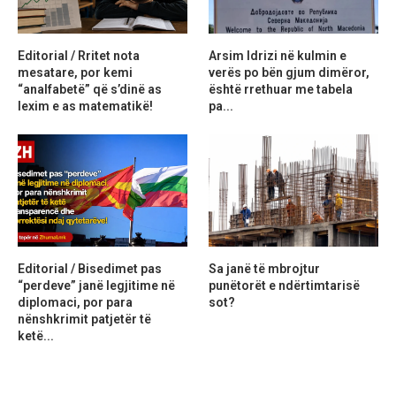
Editorial / Rritet nota
Arsim Idrizi në kulmin e
mesatare, por kemi
verës po bën gjum dimëror,
“analfabetë” që s’dinë as
është rrethuar me tabela
lexim e as matematikë!
pa...
Editorial / Bisedimet pas
Sa janë të mbrojtur
“perdeve” janë legjitime në
punëtorët e ndërtimtarisë
diplomaci, por para
sot?
nënshkrimit patjetër të
ketë...