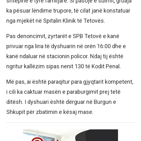
shtëpinë e tyre familjare. Si pasojë e sulmit, gruaja
ka pësuar lëndime trupore, të cilat janë konstatuar
nga mjekët në Spitalin Klinik të Tetovës.
Pas denoncimit, zyrtarët e SPB Tetovë e kanë
privuar nga liria të dyshuarin në orën 16:00 dhe e
kanë ndaluar në stacionin policor. Ndaj tij është
ngritur kallëzim sipas nenit 130 të Kodit Penal.
Më pas, ai është paraqitur para gjyqtarit kompetent,
i cili ka caktuar masën e paraburgimit prej tetë
ditësh. I dyshuari është dërguar në Burgun e
Shkupit për zbatimin e kësaj mase.