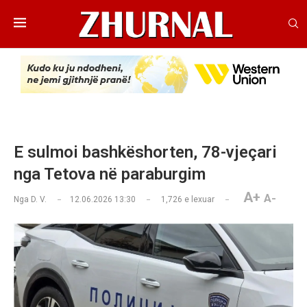
E sulmoi bashkëshorten, 78-vjeçari
nga Tetova në paraburgim
A+
A-
Nga
D. V.
12.06.2026 13:30
1,726
e lexuar