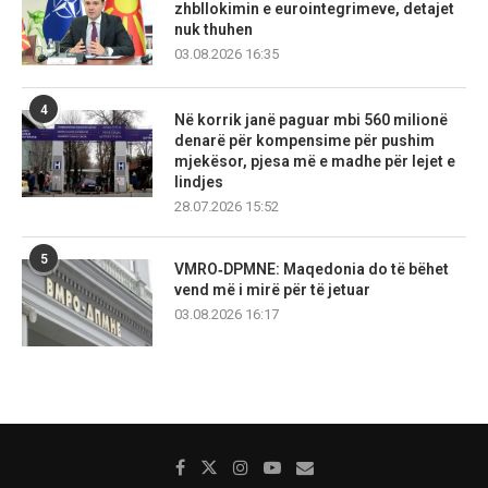
zhbllokimin e eurointegrimeve, detajet
nuk thuhen
03.08.2026 16:35
4
Në korrik janë paguar mbi 560 milionë
denarë për kompensime për pushim
mjekësor, pjesa më e madhe për lejet e
lindjes
28.07.2026 15:52
5
VMRO‑DPMNE: Maqedonia do të bëhet
vend më i mirë për të jetuar
03.08.2026 16:17