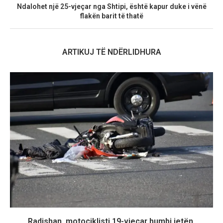
Ndalohet një 25-vjeçar nga Shtipi, është kapur duke i vënë
flakën barit të thatë
ARTIKUJ TË NDËRLIDHURA
Radishan, motoçiklisti 19-vjeçar humbi jetën,