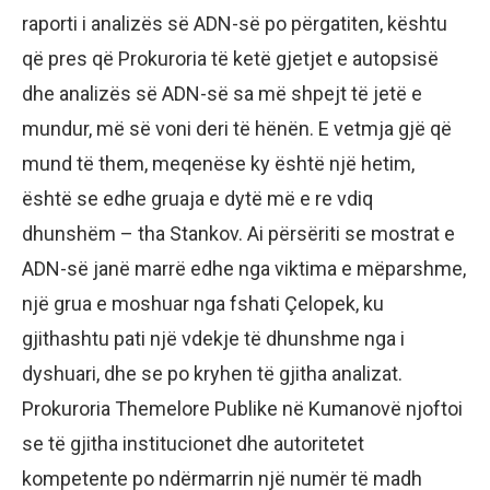
raporti i analizës së ADN-së po përgatiten, kështu
që pres që Prokuroria të ketë gjetjet e autopsisë
dhe analizës së ADN-së sa më shpejt të jetë e
mundur, më së voni deri të hënën. E vetmja gjë që
mund të them, meqenëse ky është një hetim,
është se edhe gruaja e dytë më e re vdiq
dhunshëm – tha Stankov. Ai përsëriti se mostrat e
ADN-së janë marrë edhe nga viktima e mëparshme,
një grua e moshuar nga fshati Çelopek, ku
gjithashtu pati një vdekje të dhunshme nga i
dyshuari, dhe se po kryhen të gjitha analizat.
Prokuroria Themelore Publike në Kumanovë njoftoi
se të gjitha institucionet dhe autoritetet
kompetente po ndërmarrin një numër të madh