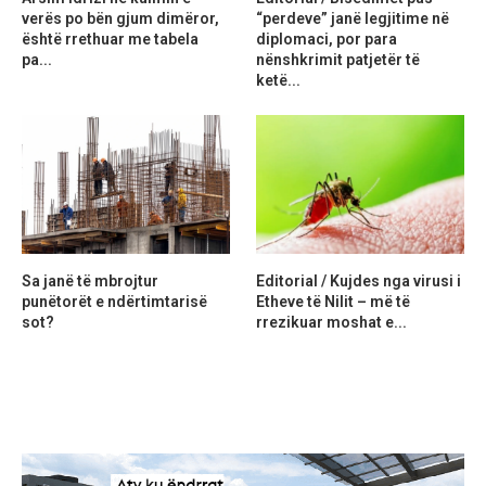
verës po bën gjum dimëror,
“perdeve” janë legjitime në
është rrethuar me tabela
diplomaci, por para
pa...
nënshkrimit patjetër të
ketë...
Sa janë të mbrojtur
Editorial / Kujdes nga virusi i
punëtorët e ndërtimtarisë
Etheve të Nilit – më të
sot?
rrezikuar moshat e...