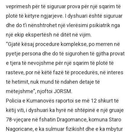
veprimesh për të siguruar prova për një sqarim të
plotë të këtyre ngjarjeve. I dyshuari është siguruar
dhe do t’i nënshtrohet një vlerësimi psikiatrik nga
një ekip ekspertësh në ditët në vijim.
“Gjatë kësaj procedure komplekse, po merren në
pyetje persona dhe do të sigurohen të gjitha provat
e tjera të nevojshme për një sqarim të plotë të
rasteve, por në këtë fazë të procedurës, në interes
të hetimit, nuk mund të ndahen detaje të
mëtejshme”, njoftoi JORSM.
Policia e Kumanovës raportoi se më 12 shkurt të
këtij viti, i dyshuari ka hyrë në shtëpinë e një gruaje
78-vjeçare në fshatin Dragomance, komuna Staro
Nagoricane, e ka sulmuar fizikisht dhe e ka mbytur