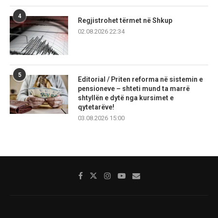
4
Regjistrohet tërmet në Shkup
02.08.2026 22:34
5
Editorial / Priten reforma në sistemin e
pensioneve – shteti mund ta marrë
shtyllën e dytë nga kursimet e
qytetarëve!
03.08.2026 15:00