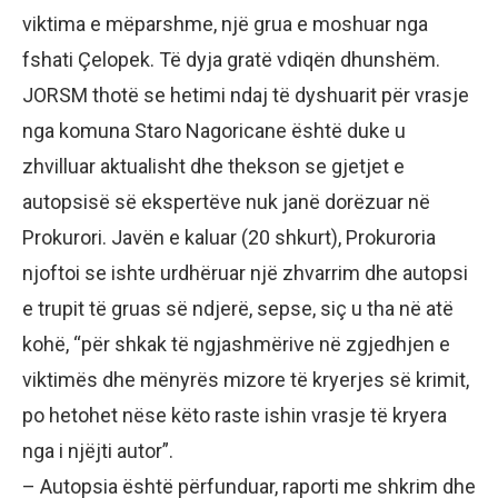
viktima e mëparshme, një grua e moshuar nga
fshati Çelopek. Të dyja gratë vdiqën dhunshëm.
JORSM thotë se hetimi ndaj të dyshuarit për vrasje
nga komuna Staro Nagoricane është duke u
zhvilluar aktualisht dhe thekson se gjetjet e
autopsisë së ekspertëve nuk janë dorëzuar në
Prokurori. Javën e kaluar (20 shkurt), Prokuroria
njoftoi se ishte urdhëruar një zhvarrim dhe autopsi
e trupit të gruas së ndjerë, sepse, siç u tha në atë
kohë, “për shkak të ngjashmërive në zgjedhjen e
viktimës dhe mënyrës mizore të kryerjes së krimit,
po hetohet nëse këto raste ishin vrasje të kryera
nga i njëjti autor”.
– Autopsia është përfunduar, raporti me shkrim dhe