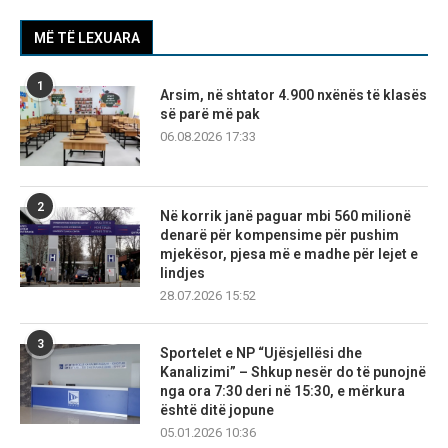
MË TË LEXUARA
1
Arsim, në shtator 4.900 nxënës të klasës
së parë më pak
06.08.2026 17:33
2
Në korrik janë paguar mbi 560 milionë
denarë për kompensime për pushim
mjekësor, pjesa më e madhe për lejet e
lindjes
28.07.2026 15:52
3
Sportelet e NP “Ujësjellësi dhe
Kanalizimi” – Shkup nesër do të punojnë
nga ora 7:30 deri në 15:30, e mërkura
është ditë jopune
05.01.2026 10:36