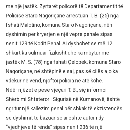
me një jastëk. Zyrtarët policorë të Departamentit të
Policisë Staro Nagoriçane arrestuan T. B. (25) nga
fshati Malotino, komuna Staro Nagoriçane, nën
dyshimin për kryerjen e një vepre penale sipas
nenit 123 të Kodit Penal. Ai dyshohet se më 12
shkurt ka sulmuar fizikisht dhe ka mbytur me
jastëk M. S. (78) nga fshati Çelopek, komuna Staro
Nagoriçane, në shtëpinë e saj, pas së cilës ajo ka
vdekur në vend, njoftoi policia në atë kohë.
Ndër njëzet e pesë vjeçari T. B., siç informoi
Shërbimi Shtetëror i Sigurisë në Kumanovë, është
ngritur një kallëzim penal për shkak të ekzistencës
së dyshimit të bazuar se ai është autor i dy
“vjedhjeve të rënda” sipas nenit 236 të një