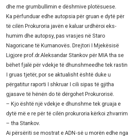
dhe me grumbullimin e dëshmive plotësuese.
Ka përfunduar edhe autopsia për gruan e dytë për
të cilën Prokuroria javën e kaluar urdhëroi eks-
humim dhe autopsy, pas vrasjes në Staro
Nagoricane të Kumanovës. Drejtori I Mjekësisë
Ligjore prof.dr.Aleksandar Stankov për MIA tha se
bëhet fjalë për vdekje të dhunshmeedhe tek rastin
I gruas tjetër, por se aktualisht është duke u
përgatitur raporti I shkruar I cili sipas të gjitha
gjasave të hënën do të dërgohet Prokurorisë.
– Kjo është një vdekje e dhunshme tek gruaja e
dytë më e re për të cilën prokuroria kërkoi zhvarrim
– tha Stankov.
Ai përsëriti se mostrat e ADN-së u morën edhe nga