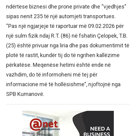
ndërtese biznesi dhe prone private dhe “vjedhjes”
sipas nenit 235 të një automjeti transportues.
“Pas një ngjarjeje të raportuar më 09.02.2026 për
një sulm fizik ndaj R.T. (86) në fshatin Çelopek, T.B.
(25) është privuar nga liria dhe pas dokumentimit të
plotë të rastit, kundër tij do të ngrihen kallëzime
përkatëse. Meqenëse hetimi është ende në
vazhdim, do të informoheni më tej për
informacione më të hollësishme”, njoftojnë nga
SPB Kumanovë.