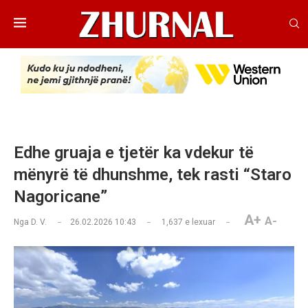
Edhe gruaja e tjetër ka vdekur të
mënyrë të dhunshme, tek rasti “Staro
Nagoricane”
A+
A-
Nga
D. V.
26.02.2026 10:43
1,637
e lexuar