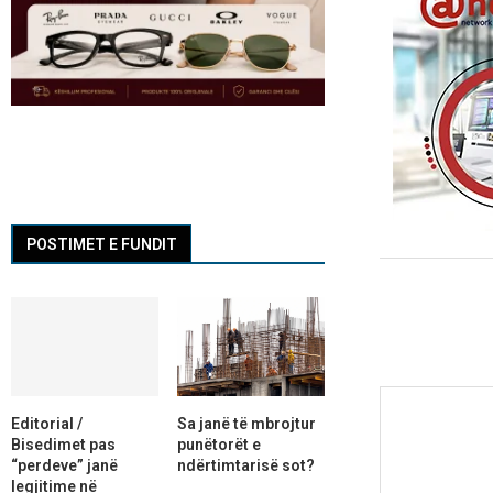
POSTIMET E FUNDIT
Editorial /
Sa janë të mbrojtur
Bisedimet pas
punëtorët e
“perdeve” janë
ndërtimtarisë sot?
legjitime në