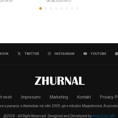
26 09:39
06.08.2026 09:37
BOOK
TWITTER
INSTAGRAM
YOUTUBE
h nesh
Impresumi
Marketing
Kontakt
Privacy P
ve e pavarur, e themeluar në vitin 2009, që e mbulon Maqedoninë, Kosovën,
@2026 - All Right Reserved. Designed and Developed by
Anet.Com.Mk