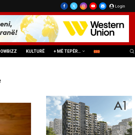
Login
HOWBIZZ
KULTURË
+ MË TEPËR…
e