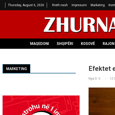
Thursday, August 6, 2026
Rreth nesh
Impresumi
Marketing
Kont
MAQEDONI
SHQIPËRI
KOSOVË
RAJON 
Efektet 
MARKETING
Nga
D. V.
12.