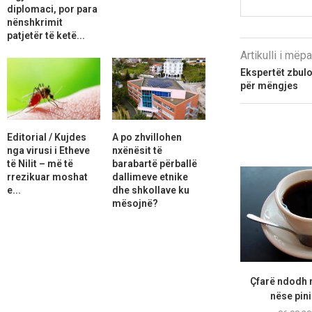
diplomaci, por para
nënshkrimit
patjetër të ketë...
Artikulli i më
Ekspertët zbulo
për mëngjes
Editorial / Kujdes
A po zhvillohen
nga virusi i Etheve
nxënësit të
të Nilit – më të
barabartë përballë
rrezikuar moshat
dallimeve etnike
e...
dhe shkollave ku
mësojnë?
Çfarë ndodh m
nëse pini