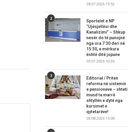
28.07.2026 15:52
2
Sportelet e NP
“Ujësjellësi dhe
Kanalizimi” – Shkup
nesër do të punojnë
nga ora 7:30 deri në
15:30, e mërkura
është ditë jopune
05.01.2026 10:36
3
Editorial / Priten
reforma në sistemin
e pensioneve – shteti
mund ta marrë
shtyllën e dytë nga
kursimet e
qytetarëve!
03.08.2026 15:00