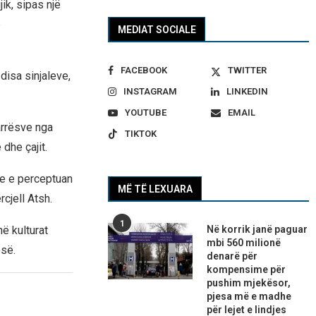
ik, sipas një
e
MEDIAT SOCIALE
FACEBOOK
TWITTER
 disa sinjaleve,
INSTAGRAM
LINKEDIN
YOUTUBE
EMAIL
arrësve nga
TIKTOK
dhe çajit.
fe e perceptuan
MË TË LEXUARA
cjell Atsh.
1
në kulturat
Në korrik janë paguar
mbi 560 milionë
esë.
denarë për
kompensime për
pushim mjekësor,
pjesa më e madhe
për lejet e lindjes