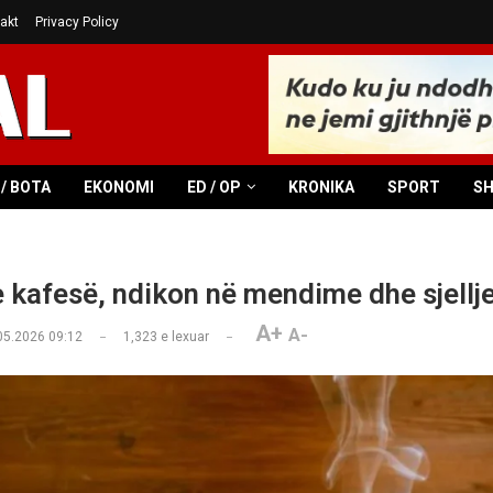
akt
Privacy Policy
/ BOTA
EKONOMI
ED / OP
KRONIKA
SPORT
S
e kafesë, ndikon në mendime dhe sjellj
A+
A-
05.2026 09:12
1,323
e lexuar