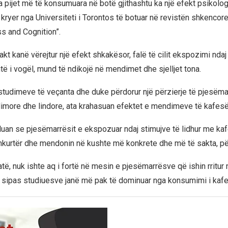
a pijet më të konsumuara në botë gjithashtu ka një efekt psikologj
ë kryer nga Universiteti i Torontos të botuar në revistën shkencor
s and Cognition”.
akt kanë vërejtur një efekt shkakësor, falë të cilit ekspozimi ndaj
ë i vogël, mund të ndikojë në mendimet dhe sjelljet tona.
tudimeve të veçanta dhe duke përdorur një përzierje të pjesëm
dimore dhe lindore, ata krahasuan efektet e mendimeve të kafesë 
luan se pjesëmarrësit e ekspozuar ndaj stimujve të lidhur me ka
kurtër dhe mendonin në kushte më konkrete dhe më të sakta, për
atë, nuk ishte aq i fortë në mesin e pjesëmarrësve që ishin rritur 
lat sipas studiuesve janë më pak të dominuar nga konsumimi i kaf