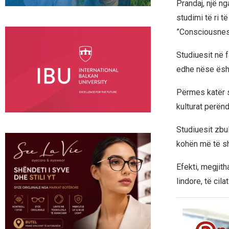
Prandaj, një ng
studimi të ri t
”Consciousnes
Studiuesit në f
edhe nëse ësht
Përmes katër s
kulturat perën
Studiuesit zbu
kohën më të sh
Efekti, megjith
lindore, të ci