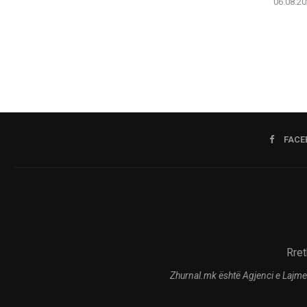
06.08.20
FACE
Rret
Zhurnal.mk është Agjenci e Lajme