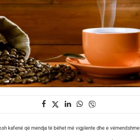
tosh kafenë që mendja të bëhet më vigjilente dhe e vëmendshme