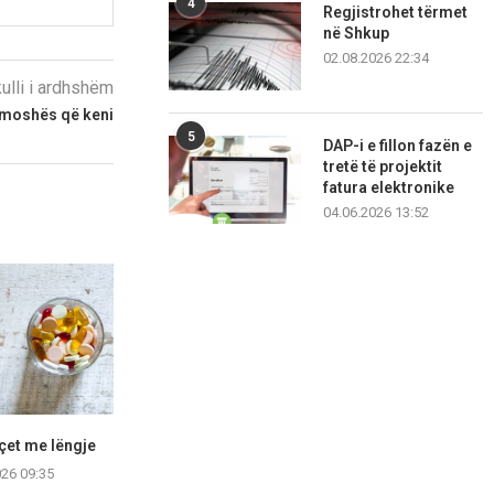
4
Regjistrohet tërmet
në Shkup
02.08.2026 22:34
kulli i ardhshëm
s moshës që keni
5
DAP-i e fillon fazën e
tretë të projektit
fatura elektronike
04.06.2026 13:52
açet me lëngje
Dy arsye pse ditët e ftohta
Cili është n
mund të...
stresit d
026 09:35