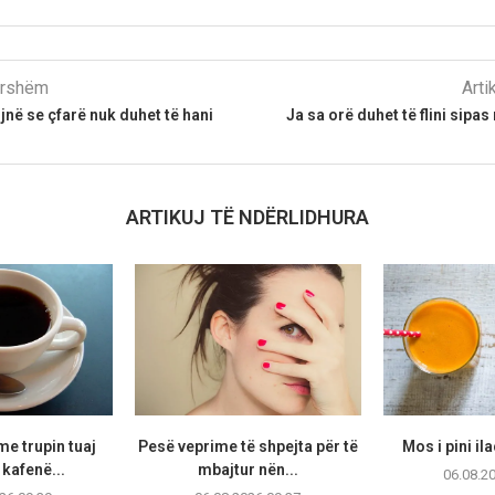
parshëm
Arti
jnë se çfarë nuk duhet të hani
Ja sa orë duhet të flini sipa
ARTIKUJ TË NDËRLIDHURA
e trupin tuaj
Pesë veprime të shpejta për të
Mos i pini il
 kafenë...
mbajtur nën...
06.08.2