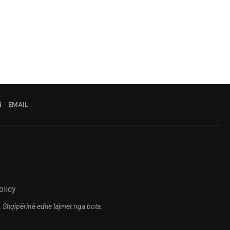
06.08.2026 09:32
06.08.2
EMAIL
olicy
 Shqipërinë edhe lajmet nga bota.