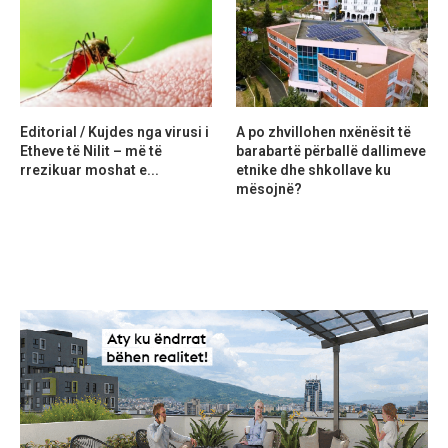
Editorial / Kujdes nga virusi i
A po zhvillohen nxënësit të
Etheve të Nilit – më të
barabartë përballë dallimeve
rrezikuar moshat e...
etnike dhe shkollave ku
mësojnë?