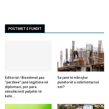
POSTIMET E FUNDIT
Editorial / Bisedimet pas
Sa janë të mbrojtur
“perdeve” janë legjitime në
punëtorët e ndërtimtarisë
diplomaci, por para
sot?
nënshkrimit patjetër të
ketë...