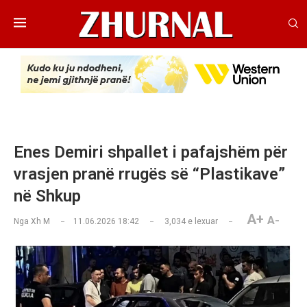
Enes Demiri shpallet i pafajshëm për
vrasjen pranë rrugës së “Plastikave”
në Shkup
A+
A-
Nga
Xh M
11.06.2026 18:42
3,034
e lexuar