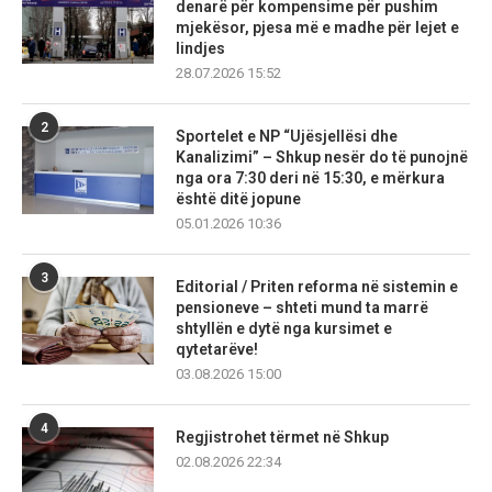
denarë për kompensime për pushim
mjekësor, pjesa më e madhe për lejet e
lindjes
28.07.2026 15:52
2
Sportelet e NP “Ujësjellësi dhe
Kanalizimi” – Shkup nesër do të punojnë
nga ora 7:30 deri në 15:30, e mërkura
është ditë jopune
05.01.2026 10:36
3
Editorial / Priten reforma në sistemin e
pensioneve – shteti mund ta marrë
shtyllën e dytë nga kursimet e
qytetarëve!
03.08.2026 15:00
4
Regjistrohet tërmet në Shkup
02.08.2026 22:34