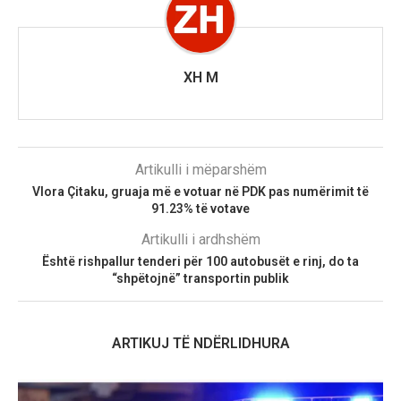
XH M
Artikulli i mëparshëm
Vlora Çitaku, gruaja më e votuar në PDK pas numërimit të
91.23% të votave
Artikulli i ardhshëm
Është rishpallur tenderi për 100 autobusët e rinj, do ta
“shpëtojnë” transportin publik
ARTIKUJ TË NDËRLIDHURA