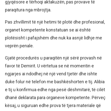
gjyqësore e tërhoqi aktakuzën, pas provave të
paraqitura nga mbrojtja.
Pas zhvillimit të një hetimi të plotë dhe profesional,
organet kompetente konstatuan se ai është
plotësisht i pafajshëm dhe nuk ka asnjë lidhje me
veprën penale.
Gjatë procedurës u paraqitën një sërë provash në
favor të Demirit. U vërtetua se në momentin e
ngjarjes ai ndodhej në një vend tjetër dhe ishte
duke folur në telefon me bashkëshorten e tij. Alibia
e tij u konfirmua edhe nga pesë dëshmitarë, të cilët
dhanë deklarata para organeve kompetente. Përveç
kësaj, u siguruan edhe prova të tjera materiale që