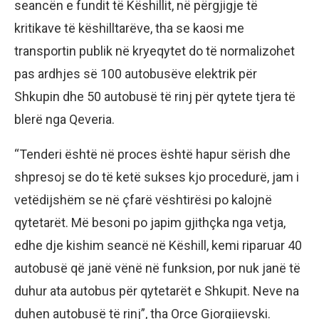
seancën e fundit të Këshillit, në përgjigje të
kritikave të këshilltarëve, tha se kaosi me
transportin publik në kryeqytet do të normalizohet
pas ardhjes së 100 autobusëve elektrik për
Shkupin dhe 50 autobusë të rinj për qytete tjera të
blerë nga Qeveria.
“Tenderi është në proces është hapur sërish dhe
shpresoj se do të ketë sukses kjo procedurë, jam i
vetëdijshëm se në çfarë vështirësi po kalojnë
qytetarët. Më besoni po japim gjithçka nga vetja,
edhe dje kishim seancë në Këshill, kemi riparuar 40
autobusë që janë vënë në funksion, por nuk janë të
duhur ata autobus për qytetarët e Shkupit. Neve na
duhen autobusë të rinj”, tha Orce Gjorgjievski.