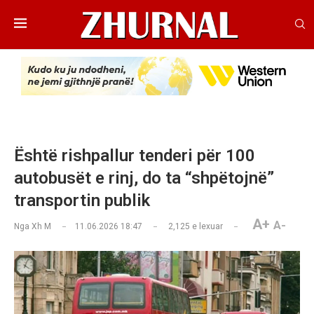
Është rishpallur tenderi për 100
autobusët e rinj, do ta “shpëtojnë”
transportin publik
A+
A-
Nga
Xh M
11.06.2026 18:47
2,125
e lexuar