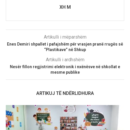
XH M
Artikulli i mëparshëm
Enes Demiri shpallet i pafajshëm për vrasjen pranë rrugës së
“Plastikave” në Shkup
Artikulli i ardhshëm
Nesër fillon regjistrimi elektronik i nxënësve në shkollat e
mesme publike
ARTIKUJ TË NDËRLIDHURA