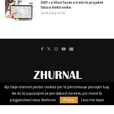
5
DAP-i e fillon fazën e tretë të projektit
fatura elektronike
04.06.2026 13:52
Kjo faqe interneti përdor cookies për të përmirësuar përvojën tuaj.
Rreth nesh
Impresumi
Marketing
Kontakt
Ne do të supozojmë se jeni dakord me këtë, por mund të
Privacy Policy
çregjistroheni nëse dëshironi.
Pranoj
Lexo më tepër
Zhurnal.mk është Agjenci e Lajmeve e pavarur, e themeluar në vitin
2009, që e mbulon Maqedoninë, Kosovën, Shqipërinë edhe lajmet