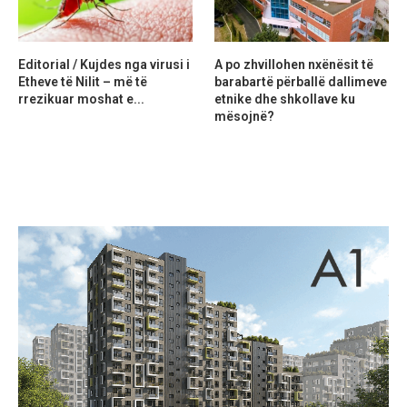
Editorial / Kujdes nga virusi i
A po zhvillohen nxënësit të
Etheve të Nilit – më të
barabartë përballë dallimeve
rrezikuar moshat e...
etnike dhe shkollave ku
mësojnë?