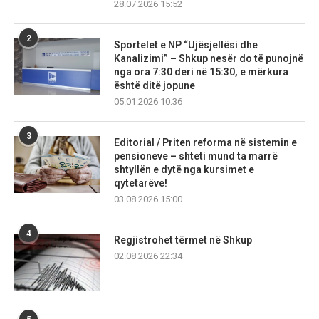
28.07.2026 15:52
2
Sportelet e NP “Ujësjellësi dhe
Kanalizimi” – Shkup nesër do të punojnë
nga ora 7:30 deri në 15:30, e mërkura
është ditë jopune
05.01.2026 10:36
3
Editorial / Priten reforma në sistemin e
pensioneve – shteti mund ta marrë
shtyllën e dytë nga kursimet e
qytetarëve!
03.08.2026 15:00
4
Regjistrohet tërmet në Shkup
02.08.2026 22:34