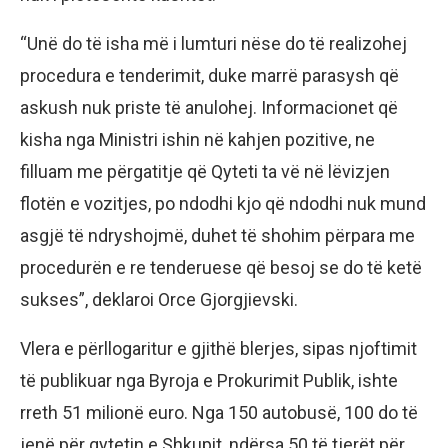
“Unë do të isha më i lumturi nëse do të realizohej
procedura e tenderimit, duke marrë parasysh që
askush nuk priste të anulohej. Informacionet që
kisha nga Ministri ishin në kahjen pozitive, ne
filluam me përgatitje që Qyteti ta vë në lëvizjen
flotën e vozitjes, po ndodhi kjo që ndodhi nuk mund
asgjë të ndryshojmë, duhet të shohim përpara me
procedurën e re tenderuese që besoj se do të ketë
sukses”, deklaroi Orce Gjorgjievski.
Vlera e përllogaritur e gjithë blerjes, sipas njoftimit
të publikuar nga Byroja e Prokurimit Publik, ishte
rreth 51 milionë euro. Nga 150 autobusë, 100 do të
jenë për qytetin e Shkupit, ndërsa 50 të tjerët për