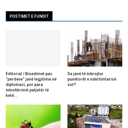
POSTIMET E FUNDIT
Editorial / Bisedimet pas
Sa janë të mbrojtur
“perdeve” janë legjitime në
punëtorët e ndërtimtarisë
diplomaci, por para
sot?
nënshkrimit patjetër të
ketë...