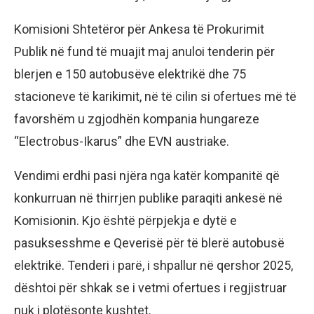
Komisioni Shtetëror për Ankesa të Prokurimit
Publik në fund të muajit maj anuloi tenderin për
blerjen e 150 autobusëve elektrikë dhe 75
stacioneve të karikimit, në të cilin si ofertues më të
favorshëm u zgjodhën kompania hungareze
“Electrobus-Ikarus” dhe EVN austriake.
Vendimi erdhi pasi njëra nga katër kompanitë që
konkurruan në thirrjen publike paraqiti ankesë në
Komisionin. Kjo është përpjekja e dytë e
pasuksesshme e Qeverisë për të blerë autobusë
elektrikë. Tenderi i parë, i shpallur në qershor 2025,
dështoi për shkak se i vetmi ofertues i regjistruar
nuk i plotësonte kushtet.