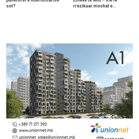
sot?
rrezikuar moshat e...