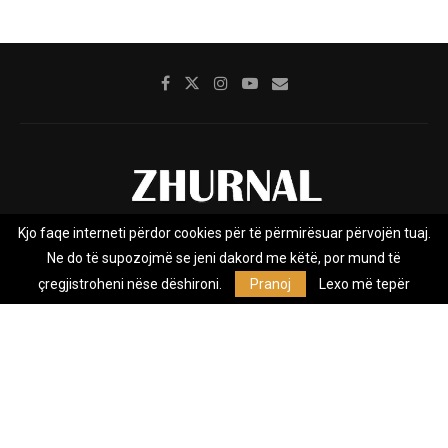
Kjo faqe interneti përdor cookies për të përmirësuar përvojën tuaj.
Rreth nesh
Impresumi
Marketing
Kontakt
Ne do të supozojmë se jeni dakord me këtë, por mund të
Privacy Policy
çregjistroheni nëse dëshironi.
Pranoj
Lexo më tepër
Zhurnal.mk është Agjenci e Lajmeve e pavarur, e themeluar në vitin
2009, që e mbulon Maqedoninë, Kosovën, Shqipërinë edhe lajmet
nga bota.
@2026 - All Right Reserved. Designed and Developed by
Anet.Com.Mk