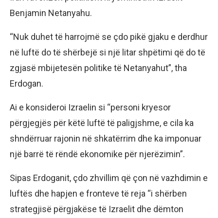
Benjamin Netanyahu.
“Nuk duhet të harrojmë se çdo pikë gjaku e derdhur
në luftë do të shërbejë si një litar shpëtimi që do të
zgjasë mbijetesën politike të Netanyahut”, tha
Erdogan.
Ai e konsideroi Izraelin si “personi kryesor
përgjegjës për këtë luftë të paligjshme, e cila ka
shndërruar rajonin në shkatërrim dhe ka imponuar
një barrë të rëndë ekonomike për njerëzimin”.
Sipas Erdoganit, çdo zhvillim që çon në vazhdimin e
luftës dhe hapjen e fronteve të reja “i shërben
strategjisë përgjakëse të Izraelit dhe dëmton