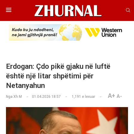
Erdogan: Çdo pikë gjaku në luftë
është një litar shpëtimi për
Netanyahun
A+
A-
Nga
Xh M
01.04.2026 18:57
1,191
e lexuar