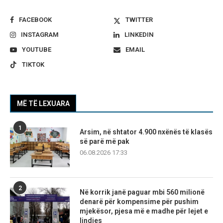
FACEBOOK
TWITTER
INSTAGRAM
LINKEDIN
YOUTUBE
EMAIL
TIKTOK
MË TË LEXUARA
1
Arsim, në shtator 4.900 nxënës të klasës
së parë më pak
06.08.2026 17:33
2
Në korrik janë paguar mbi 560 milionë
denarë për kompensime për pushim
mjekësor, pjesa më e madhe për lejet e
lindjes