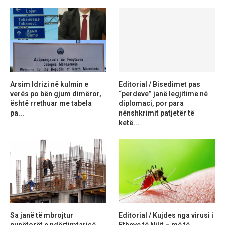
Arsim Idrizi në kulmin e
Editorial / Bisedimet pas
verës po bën gjum dimëror,
“perdeve” janë legjitime në
është rrethuar me tabela
diplomaci, por para
pa...
nënshkrimit patjetër të
ketë...
Sa janë të mbrojtur
Editorial / Kujdes nga virusi i
punëtorët e ndërtimtarisë
Etheve të Nilit – më të