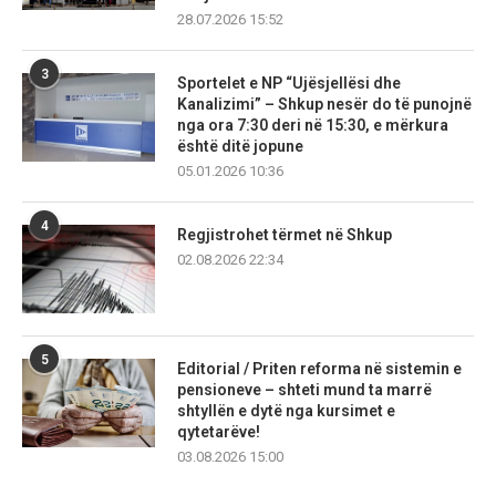
28.07.2026 15:52
3
Sportelet e NP “Ujësjellësi dhe
Kanalizimi” – Shkup nesër do të punojnë
nga ora 7:30 deri në 15:30, e mërkura
është ditë jopune
05.01.2026 10:36
4
Regjistrohet tërmet në Shkup
02.08.2026 22:34
5
Editorial / Priten reforma në sistemin e
pensioneve – shteti mund ta marrë
shtyllën e dytë nga kursimet e
qytetarëve!
03.08.2026 15:00