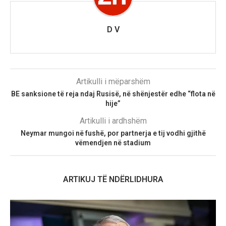
D V
Artikulli i mëparshëm
BE sanksione të reja ndaj Rusisë, në shënjestër edhe “flota në
hije”
Artikulli i ardhshëm
Neymar mungoi në fushë, por partnerja e tij vodhi gjithë
vëmendjen në stadium
ARTIKUJ TË NDËRLIDHURA