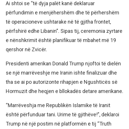
Ai shtoi se “të dyja palët kanë deklaruar
përfundimin e menjëhershëm dhe të përhershëm
të operacioneve ushtarake në të gjitha frontet,
përfshirë edhe Libanin”. Sipas tij, ceremonia zyrtare
e nënshkrimit është planifikuar të mbahet më 19
qershor në Zvicër.
Presidenti amerikan Donald Trump njoftoi të dielën
se një marrëveshje me Iranin ishte finalizuar dhe
tha se ai po autorizonte rihapjen e Ngushticës së
Hormuzit dhe heqjen e bllokadës detare amerikane.
“Marrëveshja me Republikën Islamike të Iranit
është përfunduar tani. Urime të gjithëve!”, deklaroi
Trump në një postim në platformën e tij “Truth