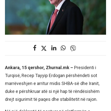
Ankara, 15 qershor, Zhurnal.mk –
Presidenti i
Turqisë, Recep Tayyip Erdogan përshëndeti sot
marrëveshjen e arritur midis SHBA-së dhe Iranit,
duke e përshkruar atë si një hap të rëndësishëm
drejt sigurimit të paqes dhe stabilitetit në rajon.