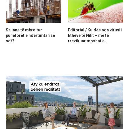
Sa janë të mbrojtur
Editorial / Kujdes nga virusi i
punëtorët e ndërtimtarisë
Etheve të Nilit – më të
sot?
rrezikuar moshat e...