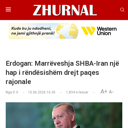
Erdogan: Marrëveshja SHBA-Iran një
hap i rëndësishëm drejt paqes
rajonale
A+
A-
Nga
D V
15.06.2026 16:35
1,834
e lexuar