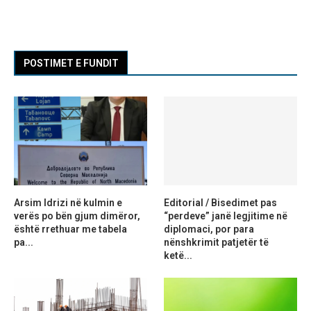
POSTIMET E FUNDIT
Arsim Idrizi në kulmin e
Editorial / Bisedimet pas
verës po bën gjum dimëror,
“perdeve” janë legjitime në
është rrethuar me tabela
diplomaci, por para
pa...
nënshkrimit patjetër të
ketë...