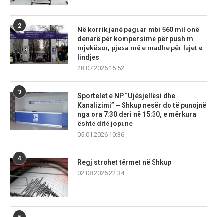
2
Në korrik janë paguar mbi 560 milionë
denarë për kompensime për pushim
mjekësor, pjesa më e madhe për lejet e
lindjes
28.07.2026 15:52
3
Sportelet e NP “Ujësjellësi dhe
Kanalizimi” – Shkup nesër do të punojnë
nga ora 7:30 deri në 15:30, e mërkura
është ditë jopune
05.01.2026 10:36
4
Regjistrohet tërmet në Shkup
02.08.2026 22:34