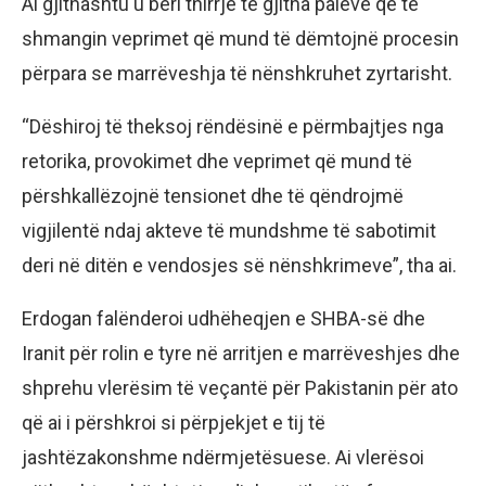
Ai gjithashtu u bëri thirrje të gjitha palëve që të
shmangin veprimet që mund të dëmtojnë procesin
përpara se marrëveshja të nënshkruhet zyrtarisht.
“Dëshiroj të theksoj rëndësinë e përmbajtjes nga
retorika, provokimet dhe veprimet që mund të
përshkallëzojnë tensionet dhe të qëndrojmë
vigjilentë ndaj akteve të mundshme të sabotimit
deri në ditën e vendosjes së nënshkrimeve”, tha ai.
Erdogan falënderoi udhëheqjen e SHBA-së dhe
Iranit për rolin e tyre në arritjen e marrëveshjes dhe
shprehu vlerësim të veçantë për Pakistanin për ato
që ai i përshkroi si përpjekjet e tij të
jashtëzakonshme ndërmjetësuese. Ai vlerësoi