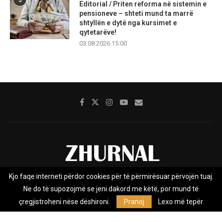
5
Editorial / Priten reforma në sistemin e
pensioneve – shteti mund ta marrë
shtyllën e dytë nga kursimet e
qytetarëve!
03.08.2026 15:00
Kjo faqe interneti përdor cookies për të përmirësuar përvojën tuaj.
Rreth nesh
Impresumi
Marketing
Kontakt
Ne do të supozojmë se jeni dakord me këtë, por mund të
Privacy Policy
çregjistroheni nëse dëshironi.
Pranoj
Lexo më tepër
Zhurnal.mk është Agjenci e Lajmeve e pavarur, e themeluar në vitin
2009, që e mbulon Maqedoninë, Kosovën, Shqipërinë edhe lajmet