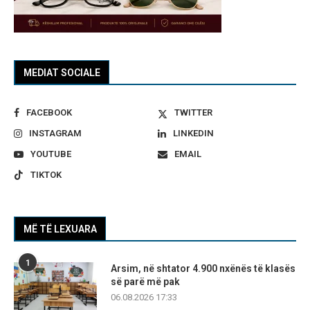
MEDIAT SOCIALE
FACEBOOK
TWITTER
INSTAGRAM
LINKEDIN
YOUTUBE
EMAIL
TIKTOK
MË TË LEXUARA
1
Arsim, në shtator 4.900 nxënës të klasës
së parë më pak
06.08.2026 17:33