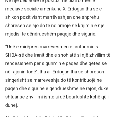
Në një deklaratë të postuar në platformën e
mediave sociale amerikane X, Erdogan tha se e
shikon pozitivisht marrëveshjen dhe shprehu
shpresën se ajo do të ndihmojë në krijimin e një
mjedisi të qëndrueshëm paqeje dhe sigurie.
“Unë e mirëpres marrëveshjen e arritur midis
SHBA-së dhe Iranit dhe e shoh atë si një zhvillim të
rëndësishëm për sigurimin e paqes dhe qetësisë
në rajonin tonë”, tha ai. Erdogan tha se shpreson
sinqerisht se marrëveshja do të kontribuojë në
paqen dhe sigurinë e qëndrueshme në rajon, duke
shtuar se zhvillimi ishte ai që bota kishte kohë që i
duhej.