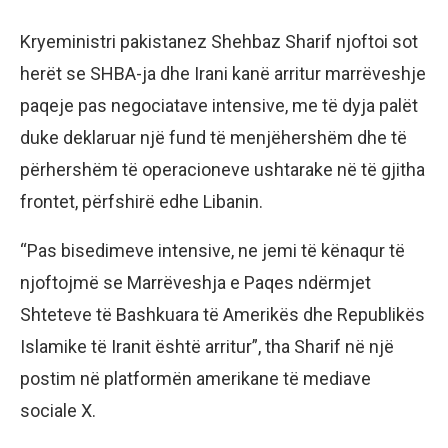
Kryeministri pakistanez Shehbaz Sharif njoftoi sot
herët se SHBA-ja dhe Irani kanë arritur marrëveshje
paqeje pas negociatave intensive, me të dyja palët
duke deklaruar një fund të menjëhershëm dhe të
përhershëm të operacioneve ushtarake në të gjitha
frontet, përfshirë edhe Libanin.
“Pas bisedimeve intensive, ne jemi të kënaqur të
njoftojmë se Marrëveshja e Paqes ndërmjet
Shteteve të Bashkuara të Amerikës dhe Republikës
Islamike të Iranit është arritur”, tha Sharif në një
postim në platformën amerikane të mediave
sociale X.