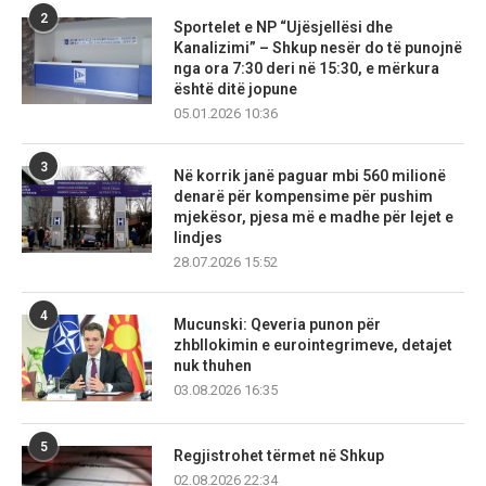
2
Sportelet e NP “Ujësjellësi dhe
Kanalizimi” – Shkup nesër do të punojnë
nga ora 7:30 deri në 15:30, e mërkura
është ditë jopune
05.01.2026 10:36
3
Në korrik janë paguar mbi 560 milionë
denarë për kompensime për pushim
mjekësor, pjesa më e madhe për lejet e
lindjes
28.07.2026 15:52
4
Mucunski: Qeveria punon për
zhbllokimin e eurointegrimeve, detajet
nuk thuhen
03.08.2026 16:35
5
Regjistrohet tërmet në Shkup
02.08.2026 22:34