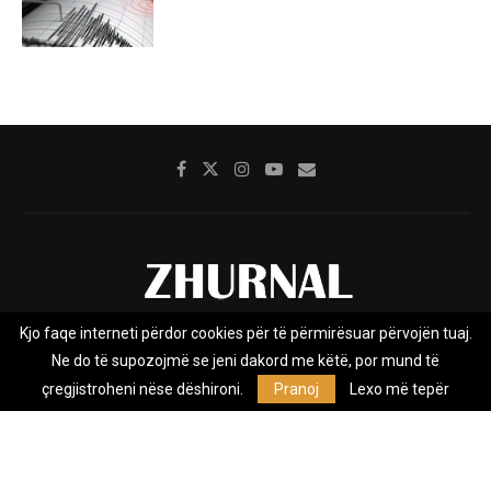
Kjo faqe interneti përdor cookies për të përmirësuar përvojën tuaj.
Rreth nesh
Impresumi
Marketing
Kontakt
Ne do të supozojmë se jeni dakord me këtë, por mund të
Privacy Policy
çregjistroheni nëse dëshironi.
Pranoj
Lexo më tepër
Zhurnal.mk është Agjenci e Lajmeve e pavarur, e themeluar në vitin
2009, që e mbulon Maqedoninë, Kosovën, Shqipërinë edhe lajmet
nga bota.