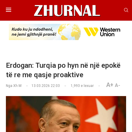
Erdogan: Turqia po hyn në një epokë
të re me qasje proaktive
A+
A-
Nga
Xh M
13.03.2026 22:03
1,993
e lexuar