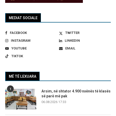
MEDIAT SOCIALE
FACEBOOK
TWITTER
INSTAGRAM
LINKEDIN
YOUTUBE
EMAIL
TIKTOK
MË TË LEXUARA
1
Arsim, në shtator 4.900 nxënës të klasës
së parë më pak
06.08.2026 17:33