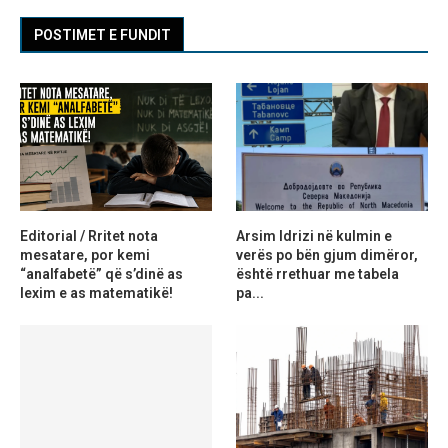
POSTIMET E FUNDIT
Editorial / Rritet nota
Arsim Idrizi në kulmin e
mesatare, por kemi
verës po bën gjum dimëror,
“analfabetë” që s’dinë as
është rrethuar me tabela
lexim e as matematikë!
pa...