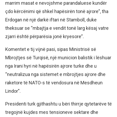
marrim masat e nevojshme parandaluese kundër
çdo kërcënimi që shkel hapësirën tonë ajrore”, tha
Erdogan në një darkë iftari në Stamboll, duke
theksuar se “mbajtja e vendit tonë larg kësaj vatre
zjarri është përparësia jonë kryesore”.
Komentet e tij vijnë pasi, sipas Ministrisë së
Mbrojtjes së Turqisë, një municion balistik i lëshuar
nga Irani hyri në hapësirën ajrore turke dhe u
“neutralizua nga sistemet e mbrojtjes ajrore dhe
raketore të NATO-s të vendosura në Mesdheun
Lindor”.
Presidenti turk gjithashtu u bëri thirrje qytetarëve të
tregojnë kujdes mes tensioneve sektare dhe