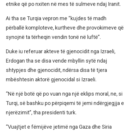
etnike që po nxiten në mes të sulmeve ndaj Iranit.
Ai tha se Turqia vepron me “kujdes të madh
përballë komploteve, kurtheve dhe provokimeve që
synojnë ta tërheqin vendin tonë në luftë”.
Duke iu referuar akteve të gjenocidit nga Izraeli,
Erdogan tha se disa vende mbyllin sytë ndaj
shtypjes dhe gjenocidit, ndërsa disa të tjera
mbështesin aktorë gjenocidal si Izraeli.
“Në një botë që po vuan nga një eklips moral, ne, si
Turqi, së bashku po përpiqemi të jemi ndërgjegjja e
njerëzimit”, tha presidenti turk.
“Vuajtjet e fëmijëve jetimë nga Gaza dhe Siria