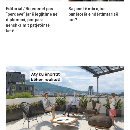
Editorial / Bisedimet pas
Sa janë të mbrojtur
“perdeve” janë legjitime në
punëtorët e ndërtimtarisë
diplomaci, por para
sot?
nënshkrimit patjetër të
ketë...