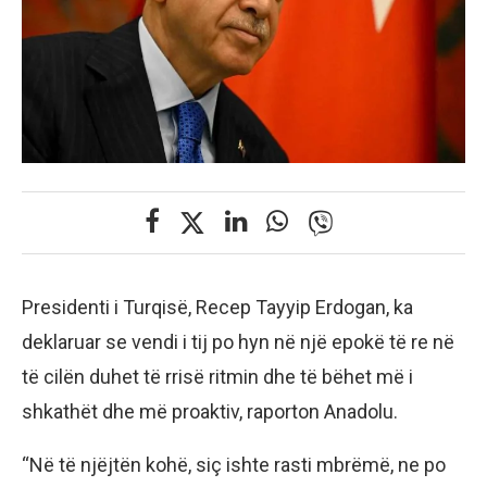
Presidenti i Turqisë, Recep Tayyip Erdogan, ka
deklaruar se vendi i tij po hyn në një epokë të re në
të cilën duhet të rrisë ritmin dhe të bëhet më i
shkathët dhe më proaktiv, raporton Anadolu.
“Në të njëjtën kohë, siç ishte rasti mbrëmë, ne po