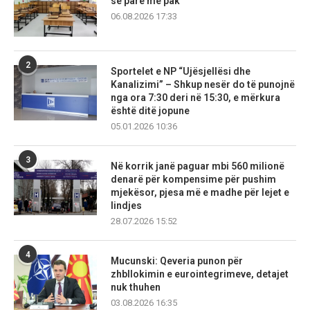
së parë më pak
06.08.2026 17:33
2
Sportelet e NP “Ujësjellësi dhe
Kanalizimi” – Shkup nesër do të punojnë
nga ora 7:30 deri në 15:30, e mërkura
është ditë jopune
05.01.2026 10:36
3
Në korrik janë paguar mbi 560 milionë
denarë për kompensime për pushim
mjekësor, pjesa më e madhe për lejet e
lindjes
28.07.2026 15:52
4
Mucunski: Qeveria punon për
zhbllokimin e eurointegrimeve, detajet
nuk thuhen
03.08.2026 16:35