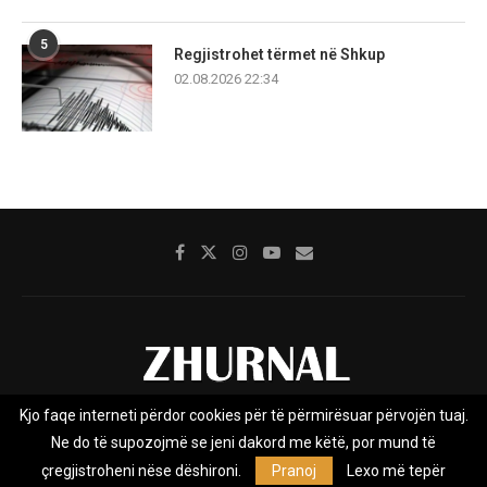
5
Regjistrohet tërmet në Shkup
02.08.2026 22:34
Kjo faqe interneti përdor cookies për të përmirësuar përvojën tuaj.
Rreth nesh
Impresumi
Marketing
Kontakt
Ne do të supozojmë se jeni dakord me këtë, por mund të
Privacy Policy
çregjistroheni nëse dëshironi.
Pranoj
Lexo më tepër