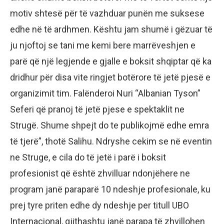
motiv shtesë për të vazhduar punën me suksese
edhe në të ardhmen. Kështu jam shumë i gëzuar të
ju njoftoj se tani me kemi bere marrëveshjen e
parë që një legjende e gjalle e boksit shqiptar që ka
dridhur për disa vite ringjet botërore të jetë pjesë e
organizimit tim. Falënderoi Nuri “Albanian Tyson”
Seferi që pranoj të jetë pjese e spektaklit ne
Strugë. Shume shpejt do te publikojmë edhe emra
të tjerë”, thotë Salihu. Ndryshe cekim se në eventin
ne Struge, e cila do të jetë i parë i boksit
profesionist që është zhvilluar ndonjëhere ne
program janë paraparë 10 ndeshje profesionale, ku
prej tyre priten edhe dy ndeshje per titull UBO
Internacional, gjithashtu janë parapa të zhvillohen