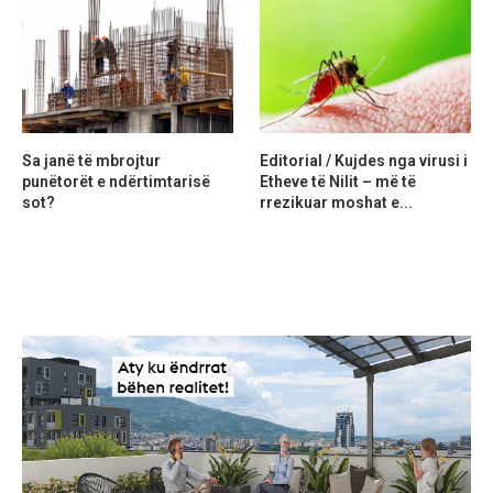
Sa janë të mbrojtur
Editorial / Kujdes nga virusi i
punëtorët e ndërtimtarisë
Etheve të Nilit – më të
sot?
rrezikuar moshat e...