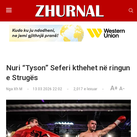
Nuri “Tyson” Seferi kthehet në ringun
e Strugës
A+
A-
Nga
Xh M
13.03.2026 22:02
2,017
e lexuar