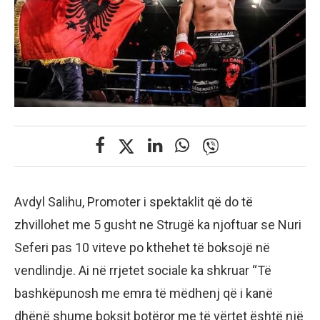
Avdyl Salihu, Promoter i spektaklit që do të
zhvillohet me 5 gusht ne Strugë ka njoftuar se Nuri
Seferi pas 10 viteve po kthehet të boksojë në
vendlindje. Ai në rrjetet sociale ka shkruar “Të
bashkëpunosh me emra të mëdhenj që i kanë
dhënë shume boksit botëror me të vërtet është një