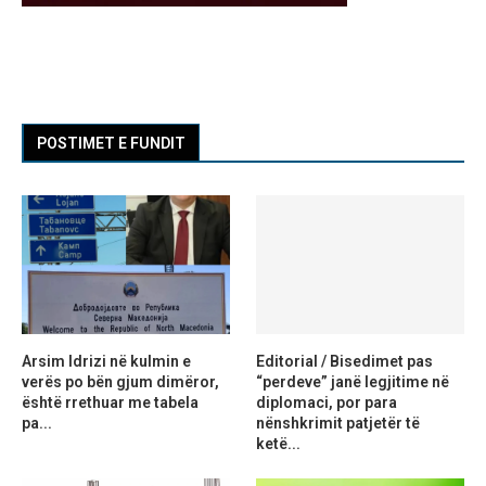
POSTIMET E FUNDIT
Arsim Idrizi në kulmin e
Editorial / Bisedimet pas
verës po bën gjum dimëror,
“perdeve” janë legjitime në
është rrethuar me tabela
diplomaci, por para
pa...
nënshkrimit patjetër të
ketë...