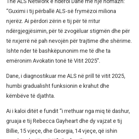
The ALS Network e nderoi Dane me një homazh:
“Guximi i tij përballë ALS-së frymëzoi miliona
njerëz. Ai përdori zërin e tij për të rritur
ndërgjegjësimin, për të zvogëluar stigmën dhe për
të nxjerrë në pah nevojën për trajtime dhe shërime.
Ishte nder të bashkëpunonim me të dhe ta
emëronim Avokatin tonë të Vitit 2025”.
Dane, i diagnostikuar me ALS në prill të vitit 2025,
humbi gradualisht funksionin e krahut dhe
këmbëve të djathta.
Ai i kaloi ditët e fundit “i rrethuar nga miq të dashur,
gruaja e tij Rebecca Gayheart dhe dy vajzat e tij
Billie, 15 vjeçe, dhe Georgia, 14 vjeçe, që ishin