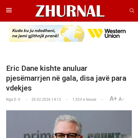
Eric Dane kishte anuluar
pjesëmarrjen në gala, disa javë para
vdekjes
A+
A-
Nga
D. V.
20.02.2026 14:12
1,923
e lexuar