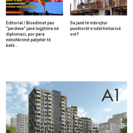
Editorial / Bisedimet pas
Sa janë të mbrojtur
“perdeve” janë legjitime në
punëtorët e ndërtimtarisë
diplomaci, por para
sot?
nënshkrimit patjetër të
ketë...