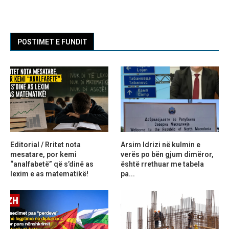
POSTIMET E FUNDIT
Editorial / Rritet nota
Arsim Idrizi në kulmin e
mesatare, por kemi
verës po bën gjum dimëror,
“analfabetë” që s’dinë as
është rrethuar me tabela
lexim e as matematikë!
pa...