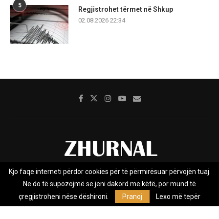
5
Regjistrohet tërmet në Shkup
02.08.2026 22:34
Kjo faqe interneti përdor cookies për të përmirësuar përvojën tuaj.
Rreth nesh
Impresumi
Marketing
Kontakt
Ne do të supozojmë se jeni dakord me këtë, por mund të
Privacy Policy
çregjistroheni nëse dëshironi.
Pranoj
Lexo më tepër
Zhurnal.mk është Agjenci e Lajmeve e pavarur, e themeluar në vitin
2009, që e mbulon Maqedoninë, Kosovën, Shqipërinë edhe lajmet