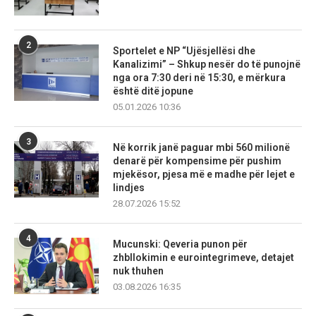
2
Sportelet e NP “Ujësjellësi dhe
Kanalizimi” – Shkup nesër do të punojnë
nga ora 7:30 deri në 15:30, e mërkura
është ditë jopune
05.01.2026 10:36
3
Në korrik janë paguar mbi 560 milionë
denarë për kompensime për pushim
mjekësor, pjesa më e madhe për lejet e
lindjes
28.07.2026 15:52
4
Mucunski: Qeveria punon për
zhbllokimin e eurointegrimeve, detajet
nuk thuhen
03.08.2026 16:35