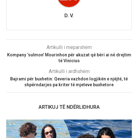
D. V.
Artikulli i mëparshëm
Kompany ‘sulmon’ Mourinhon për akuzat që bëri ai në drejtim
të Vinicius
Artikulli i ardhshëm
Bajrami për buxhetin: Qeveria vazhdon logjikën e njëjtë, të
shpërndarjes pa kriter të mjeteve buxhetore
ARTIKUJ TË NDËRLIDHURA