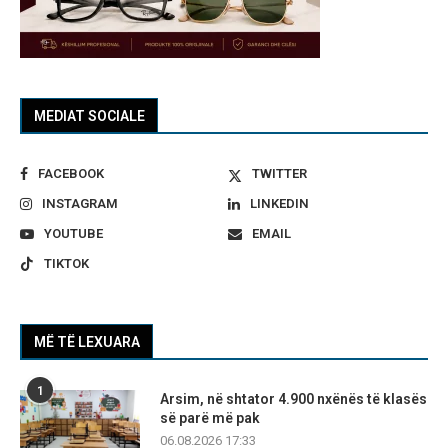
MEDIAT SOCIALE
FACEBOOK
TWITTER
INSTAGRAM
LINKEDIN
YOUTUBE
EMAIL
TIKTOK
MË TË LEXUARA
1
Arsim, në shtator 4.900 nxënës të klasës
së parë më pak
06.08.2026 17:33