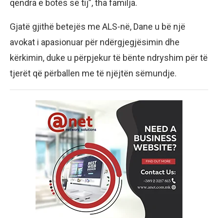
qendra e botës së tij”, tha familja.
Gjatë gjithë betejës me ALS-në, Dane u bë një
avokat i apasionuar për ndërgjegjësimin dhe
kërkimin, duke u përpjekur të bënte ndryshim për të
tjerët që përballen me të njëjtën sëmundje.