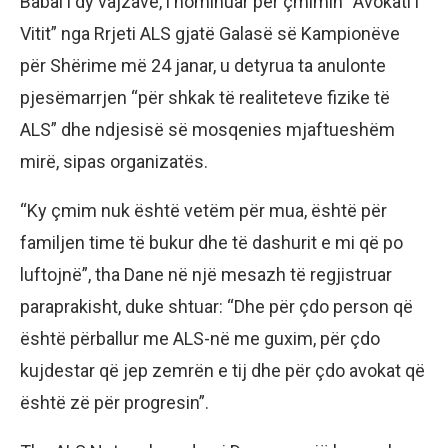
Babai i dy vajzave, i nominuar për çmimin “Avokati i
Vitit” nga Rrjeti ALS gjatë Galasë së Kampionëve
për Shërime më 24 janar, u detyrua ta anulonte
pjesëmarrjen “për shkak të realiteteve fizike të
ALS” dhe ndjesisë së mosqenies mjaftueshëm
mirë, sipas organizatës.
“Ky çmim nuk është vetëm për mua, është për
familjen time të bukur dhe të dashurit e mi që po
luftojnë”, tha Dane në një mesazh të regjistruar
paraprakisht, duke shtuar: “Dhe për çdo person që
është përballur me ALS-në me guxim, për çdo
kujdestar që jep zemrën e tij dhe për çdo avokat që
është zë për progresin”.