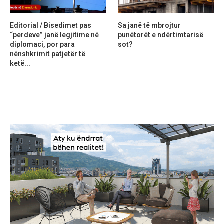
Editorial / Bisedimet pas
Sa janë të mbrojtur
“perdeve” janë legjitime në
punëtorët e ndërtimtarisë
diplomaci, por para
sot?
nënshkrimit patjetër të
ketë...