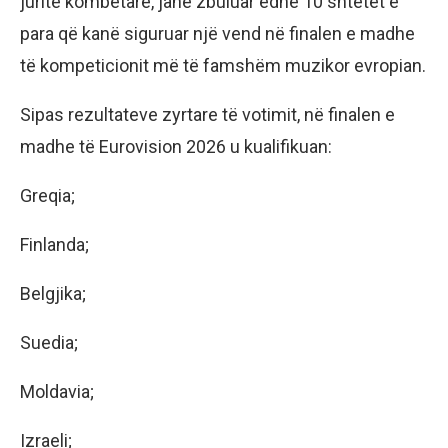
juritë kombëtare, janë zbuluar edhe 10 shtetet e
para që kanë siguruar një vend në finalen e madhe
të kompeticionit më të famshëm muzikor evropian.
Sipas rezultateve zyrtare të votimit, në finalen e
madhe të Eurovision 2026 u kualifikuan:
Greqia;
Finlanda;
Belgjika;
Suedia;
Moldavia;
Izraeli;