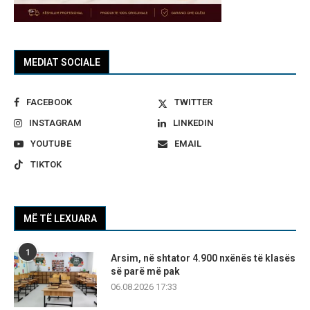
MEDIAT SOCIALE
FACEBOOK
TWITTER
INSTAGRAM
LINKEDIN
YOUTUBE
EMAIL
TIKTOK
MË TË LEXUARA
1
Arsim, në shtator 4.900 nxënës të klasës
së parë më pak
06.08.2026 17:33