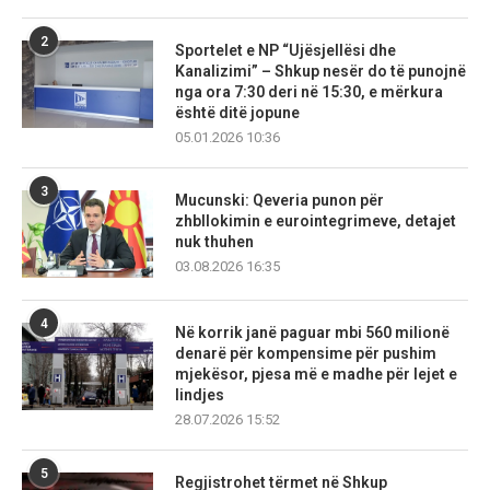
2
Sportelet e NP “Ujësjellësi dhe
Kanalizimi” – Shkup nesër do të punojnë
nga ora 7:30 deri në 15:30, e mërkura
është ditë jopune
05.01.2026 10:36
3
Mucunski: Qeveria punon për
zhbllokimin e eurointegrimeve, detajet
nuk thuhen
03.08.2026 16:35
4
Në korrik janë paguar mbi 560 milionë
denarë për kompensime për pushim
mjekësor, pjesa më e madhe për lejet e
lindjes
28.07.2026 15:52
5
Regjistrohet tërmet në Shkup