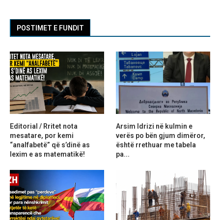
POSTIMET E FUNDIT
Editorial / Rritet nota
Arsim Idrizi në kulmin e
mesatare, por kemi
verës po bën gjum dimëror,
“analfabetë” që s’dinë as
është rrethuar me tabela
lexim e as matematikë!
pa...