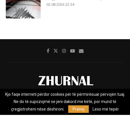
02.08.2026 22:34
Kjo faqe interneti përdor cookies për të përmirësuar përvojën tuaj.
Rreth nesh
Impresumi
Marketing
Kontakt
Ne do të supozojmë se jeni dakord me këtë, por mund të
Privacy Policy
çregjistroheni nëse dëshironi.
Pranoj
Lexo më tepër
Zhurnal.mk është Agjenci e Lajmeve e pavarur, e themeluar në vitin
2009, që e mbulon Maqedoninë, Kosovën, Shqipërinë edhe lajmet
nga bota.