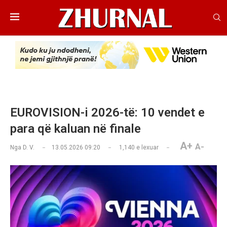
EUROVISION-i 2026-të: 10 vendet e
para që kaluan në finale
A+
A-
Nga
D. V.
13.05.2026 09:20
1,140
e lexuar