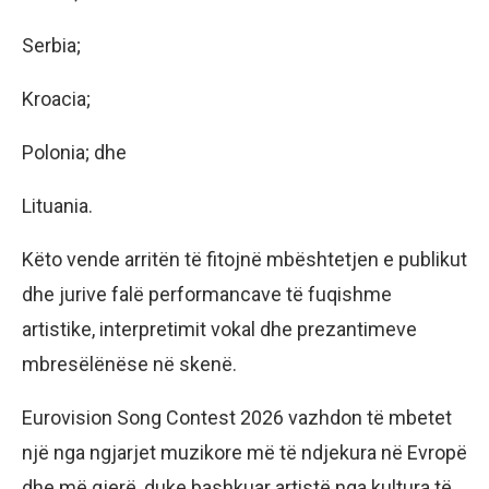
Serbia;
Kroacia;
Polonia; dhe
Lituania.
Këto vende arritën të fitojnë mbështetjen e publikut
dhe jurive falë performancave të fuqishme
artistike, interpretimit vokal dhe prezantimeve
mbresëlënëse në skenë.
Eurovision Song Contest 2026 vazhdon të mbetet
një nga ngjarjet muzikore më të ndjekura në Evropë
dhe më gjerë, duke bashkuar artistë nga kultura të