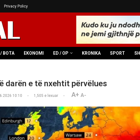
Privacy Policy
/ BOTA
EKONOMI
ED / OP
KRONIKA
SPORT
S
ë darën e të nxehtit përvëlues
A+
A-
6.2026 10:10
1,505
e lexuar