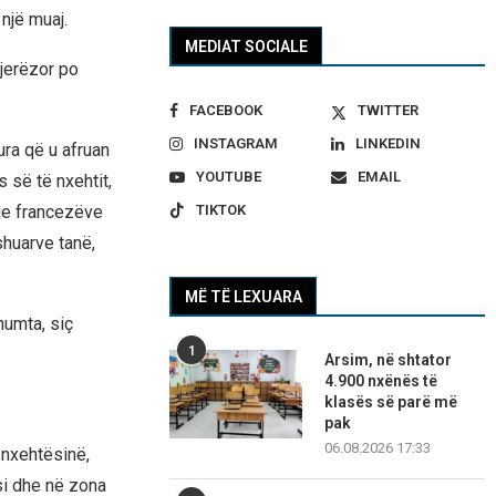
një muaj.
MEDIAT SOCIALE
njerëzor po
FACEBOOK
TWITTER
INSTAGRAM
LINKEDIN
ura që u afruan
YOUTUBE
EMAIL
 së të nxehtit,
rje francezëve
TIKTOK
shuarve tanë,
MË TË LEXUARA
humta, siç
1
Arsim, në shtator
4.900 nxënës të
klasës së parë më
pak
06.08.2026 17:33
 nxehtësinë,
si dhe në zona