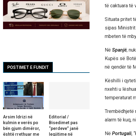
të caktuara të 
Situata pritet
sipas Ministrit
mbeten të mbyl
Në
Spanjë
, nu
Kupës së Botës
në qendër të M
POSTIMET E FUNDIT
Këshilli i qyte
nxehti u lëshu
temperaturat m
Trembëdhjetë ra
Arsim Idrizi në
Editorial /
alarm të kuq, ni
kulmin e verës po
Bisedimet pas
bën gjum dimëror,
“perdeve” janë
Në
Portugali
, 
është rrethuar me
legjitime në