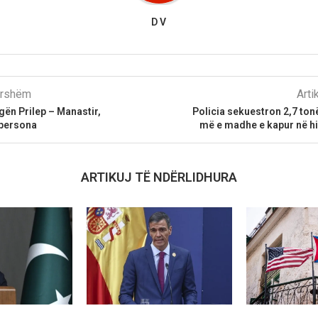
D V
parshëm
Arti
gën Prilep – Manastir,
Policia sekuestron 2,7 ton
persona
më e madhe e kapur në hi
ARTIKUJ TË NDËRLIDHURA