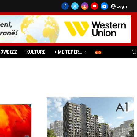
Login
HOWBIZZ
KULTURË
+ MË TEPËR…