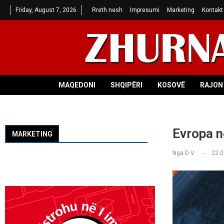
Friday, August 7, 2026
Rreth nesh
Impresumi
Marketing
Kontakt
MAQEDONI
SHQIPËRI
KOSOVË
RAJON 
Evropa n
MARKETING
Nga
D V
22.0