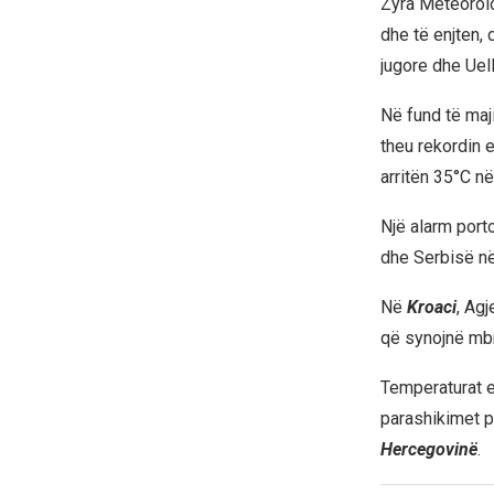
Zyra Meteorol
dhe të enjten,
jugore dhe Uell
Në fund të maj
theu rekordin 
arritën 35°C në
Një alarm port
dhe Serbisë në 
Në
Kroaci
, Ag
që synojnë mbro
Temperaturat e 
parashikimet p
Hercegovinë
.