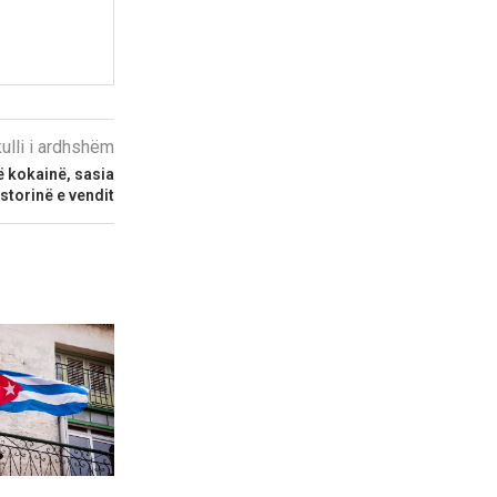
kulli i ardhshëm
ë kokainë, sasia
storinë e vendit