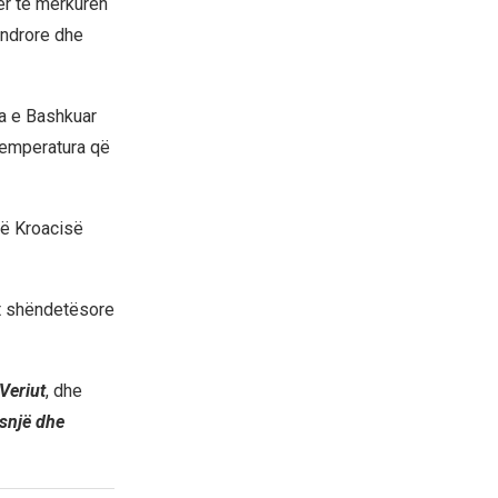
për të mërkurën
endrore dhe
ia e Bashkuar
 temperatura që
të Kroacisë
et shëndetësore
Veriut
, dhe
snjë dhe