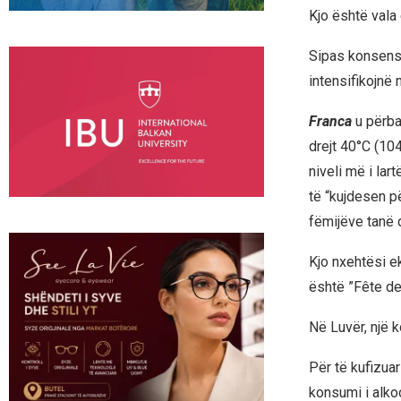
Kjo është vala
Sipas konsensu
intensifikojnë 
Franca
u përba
drejt 40°C (10
niveli më i lar
të “kujdesen pë
fëmijëve tanë 
Kjo nxehtësi e
është ”Fête de
Në Luvër, një k
Për të kufizua
konsumi i alko