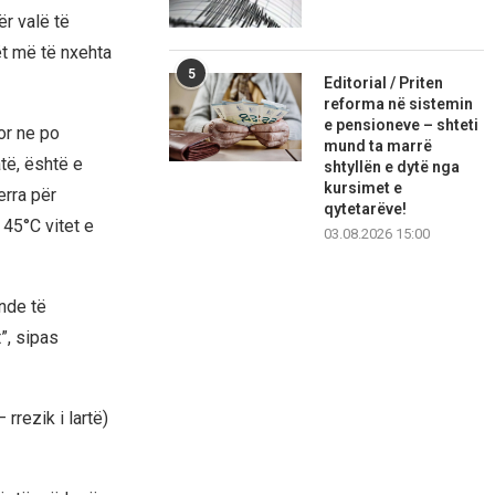
r valë të
tët më të nxehta
5
Editorial / Priten
reforma në sistemin
e pensioneve – shteti
or ne po
mund ta marrë
të, është e
shtyllën e dytë nga
kursimet e
erra për
qytetarëve!
 45°C vitet e
03.08.2026 15:00
nde të
”, sipas
rrezik i lartë)