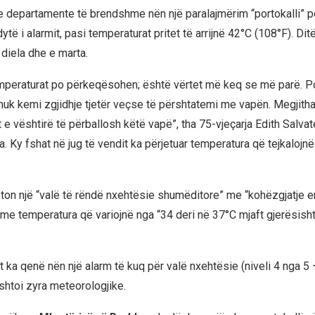
e departamente të brendshme nën një paralajmërim “portokalli” pë
 dytë i alarmit, pasi temperaturat pritet të arrijnë 42°C (108°F). Di
e diela dhe e marta.
peraturat po përkeqësohen; është vërtet më keq se më parë. P
nuk kemi zgjidhje tjetër veçse të përshtatemi me vapën. Megjitha
t e vështirë të përballosh këtë vapë”, tha 75-vjeçarja Edith Salvat
 Ky fshat në jug të vendit ka përjetuar temperatura që tejkalojnë
ton një “valë të rëndë nxehtësie shumëditore” me “kohëzgjatje e
 me temperatura që variojnë nga “34 deri në 37°C mjaft gjerësisht
it ka qenë nën një alarm të kuq për valë nxehtësie (niveli 4 nga 5 – 
 shtoi zyra meteorologjike.