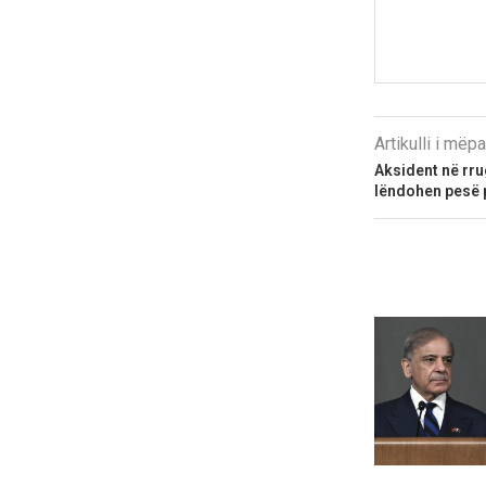
Artikulli i më
Aksident në rru
lëndohen pesë 