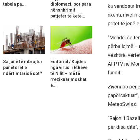
tabela pa...
diplomaci, por para
ka vendosur tr
nënshkrimit
nxehti, niveli i
patjetër të ketë...
pritet të jenë 
“Mendoj se tem
përballojmë – 
vështirë, vërte
Sa janë të mbrojtur
Editorial / Kujdes
AFPTV në Mora.
punëtorët e
nga virusi i Etheve
fundit.
ndërtimtarisë sot?
të Nilit – më të
rrezikuar moshat
e...
Zvicra
po përje
papërcaktuar”,
MeteoSwiss.
“Rajoni i Bazel
për disa ditë”,