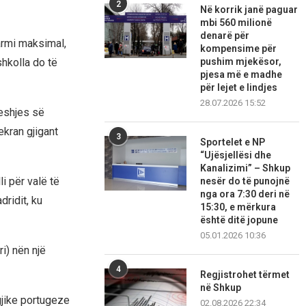
2
Në korrik janë paguar
mbi 560 milionë
denarë për
armi maksimal,
kompensime për
shkolla do të
pushim mjekësor,
pjesa më e madhe
për lejet e lindjes
28.07.2026 15:52
deshjes së
ekran gjigant
3
Sportelet e NP
“Ujësjellësi dhe
Kanalizimi” – Shkup
i për valë të
nesër do të punojnë
nga ora 7:30 deri në
ridit, ku
15:30, e mërkura
është ditë jopune
05.01.2026 10:36
i) nën një
4
Regjistrohet tërmet
në Shkup
gjike portugeze
02.08.2026 22:34