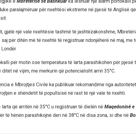
ogjike e
Mbretërisë së Bashkuar
ka lëshuar një alarm portokalli 
 duke paralajmëruar për nxehtësi ekstreme në pjesë të Anglisë q
sit.
it, gjatë një vale nxehtësie tashmë të jashtëzakonshme, Mbretër
e saj për ditën më të nxehtë të regjistruar ndonjëherë në maj, me
 Londër.
okalli për motin ose temperatura të larta parashikohen për pjesë 
ditët në vijim, me merkurin që potencialisht arrin 35°C.
jencia e Mbrojtjes Civile ka publikuar rekomandime nga autoritet
jtjen e shëndetit të popullsisë në rast të një vale të nxehti.
larta që arritën në 35°C u regjistruan të dielën në
Maqedoninë e 
ër të hënën parashikojnë deri në 38°C në disa zona, si dhe në
Bo