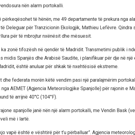
vendosura nën alarm portokalli.
 të përkeqësohet të hënën, me 49 departamente të prekura nga al
 të Deleguar për Tranzicionin Ekologjik, Mathieu Lefèvre. Qindra 
lura për të mbrojtur nxënësit dhe mësuesit.
k ka zonë tifozësh në qendër të Madridit. Transmetimi publik i n
 midis Spanjës dhe Arabisë Saudite, i planifikuar për dje në një 
adridit, është anuluar për shkak të nxehtësisë ekstreme.
tit dhe federata morën këtë vendim pasi një paralajmërim portokall
a nga AEMET (Agjencia Meteorologjike Spanjolle) për rajonin e Mad
und të arrijnë 40°C (104°F).
jone spanjolle janë nën një alarm portokalli, me Vendin Bask (ver
veli më i lartë.
“kjo vapë është e vështirë për t’u përballuar”. Agjencia meteorolo