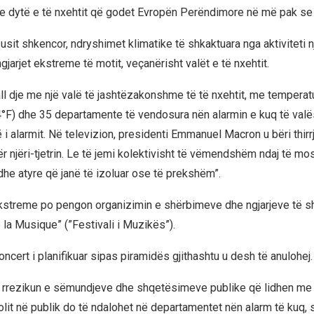
 e dytë e të nxehtit që godet Evropën Perëndimore në më pak se 
sit shkencor, ndryshimet klimatike të shkaktuara nga aktiviteti 
ngjarjet ekstreme të motit, veçanërisht valët e të nxehtit.
ll dje me një valë të jashtëzakonshme të të nxehtit, me temperat
4°F) dhe 35 departamente të vendosura nën alarmin e kuq të valës
të i alarmit. Në televizion, presidenti Emmanuel Macron u bëri thir
r njëri-tjetrin. Le të jemi kolektivisht të vëmendshëm ndaj të mo
dhe atyre që janë të izoluar ose të prekshëm”.
kstreme po pengon organizimin e shërbimeve dhe ngjarjeve të s
 la Musique” (”Festivali i Muzikës”).
oncert i planifikuar sipas piramidës gjithashtu u desh të anulohej.
r rrezikun e sëmundjeve dhe shqetësimeve publike që lidhen me
olit në publik do të ndalohet në departamentet nën alarm të kuq, 