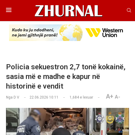
Policia sekuestron 2,7 tonë kokainë,
sasia më e madhe e kapur në
historinë e vendit
A+
A-
Nga
D V
22.06.2026 10:11
1,684
e lexuar