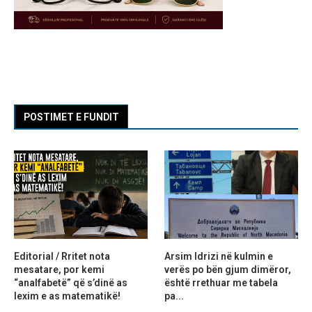
POSTIMET E FUNDIT
Editorial / Rritet nota
Arsim Idrizi në kulmin e
mesatare, por kemi
verës po bën gjum dimëror,
“analfabetë” që s’dinë as
është rrethuar me tabela
lexim e as matematikë!
pa...