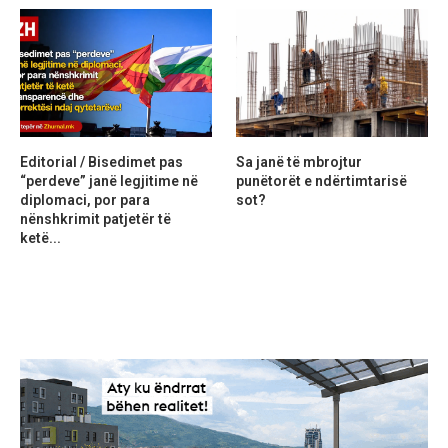
Editorial / Bisedimet pas
Sa janë të mbrojtur
“perdeve” janë legjitime në
punëtorët e ndërtimtarisë
diplomaci, por para
sot?
nënshkrimit patjetër të
ketë...