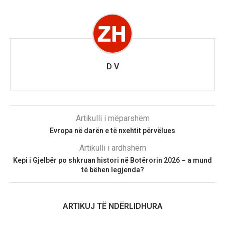
D V
Artikulli i mëparshëm
Evropa në darën e të nxehtit përvëlues
Artikulli i ardhshëm
Kepi i Gjelbër po shkruan histori në Botërorin 2026 – a mund
të bëhen legjenda?
ARTIKUJ TË NDËRLIDHURA