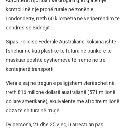
Autoritetet njoftuan se droga u gjet gjatë një
kontrolli në një pronë rurale në zonën e
Londonderry, rreth 60 kilometra në veriperëndim të
qendrës së Sidnejit.
Sipas Policisë Federale Australiane, kokaina ishte
fshehur në kuti plastike të futura në bunkerë të
maskuar poshtë dyshemeve të rreme në tre
kontejnerë transporti.
Vlera e saj në tregun e paligjshëm vlerësohet në
rreth 816 milionë dollarë australianë (571 milionë
dollarë amerikanë), ekuivalente me afro tre milionë
doza të shitura në rrugë.
Dy persona, 21 dhe 25 vjeç, u arrestuan pasi