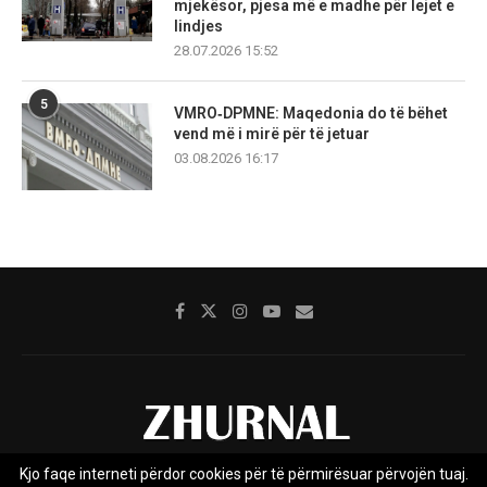
mjekësor, pjesa më e madhe për lejet e
lindjes
28.07.2026 15:52
5
VMRO‑DPMNE: Maqedonia do të bëhet
vend më i mirë për të jetuar
03.08.2026 16:17
Kjo faqe interneti përdor cookies për të përmirësuar përvojën tuaj.