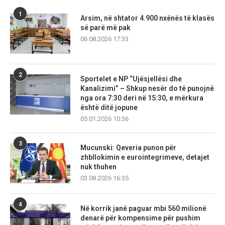
1
Arsim, në shtator 4.900 nxënës të klasës
së parë më pak
06.08.2026 17:33
2
Sportelet e NP “Ujësjellësi dhe
Kanalizimi” – Shkup nesër do të punojnë
nga ora 7:30 deri në 15:30, e mërkura
është ditë jopune
05.01.2026 10:36
3
Mucunski: Qeveria punon për
zhbllokimin e eurointegrimeve, detajet
nuk thuhen
03.08.2026 16:35
4
Në korrik janë paguar mbi 560 milionë
denarë për kompensime për pushim