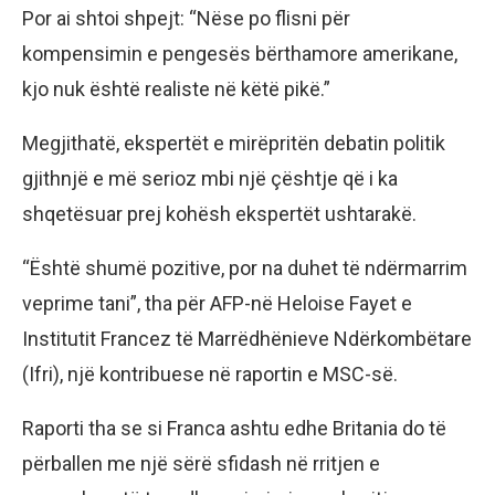
Por ai shtoi shpejt: “Nëse po flisni për
kompensimin e pengesës bërthamore amerikane,
kjo nuk është realiste në këtë pikë.”
Megjithatë, ekspertët e mirëpritën debatin politik
gjithnjë e më serioz mbi një çështje që i ka
shqetësuar prej kohësh ekspertët ushtarakë.
“Është shumë pozitive, por na duhet të ndërmarrim
veprime tani”, tha për AFP-në Heloise Fayet e
Institutit Francez të Marrëdhënieve Ndërkombëtare
(Ifri), një kontribuese në raportin e MSC-së.
Raporti tha se si Franca ashtu edhe Britania do të
përballen me një sërë sfidash në rritjen e