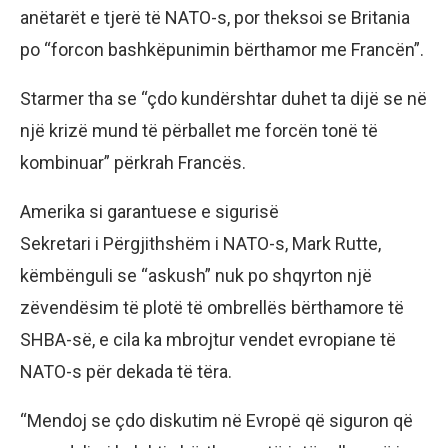
anëtarët e tjerë të NATO-s, por theksoi se Britania
po “forcon bashkëpunimin bërthamor me Francën”.
Starmer tha se “çdo kundërshtar duhet ta dijë se në
një krizë mund të përballet me forcën tonë të
kombinuar” përkrah Francës.
Amerika si garantuese e sigurisë
Sekretari i Përgjithshëm i NATO-s, Mark Rutte,
këmbënguli se “askush” nuk po shqyrton një
zëvendësim të plotë të ombrellës bërthamore të
SHBA-së, e cila ka mbrojtur vendet evropiane të
NATO-s për dekada të tëra.
“Mendoj se çdo diskutim në Evropë që siguron që