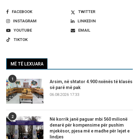
FACEBOOK
TWITTER
INSTAGRAM
LINKEDIN
YOUTUBE
EMAIL
TIKTOK
MË TË LEXUARA
1
Arsim, në shtator 4.900 nxënës të klasës
së parë më pak
06.08.2026 17:33
2
Në korrik janë paguar mbi 560 milionë
denarë për kompensime për pushim
mjekësor, pjesa më e madhe për lejet e
lindjes