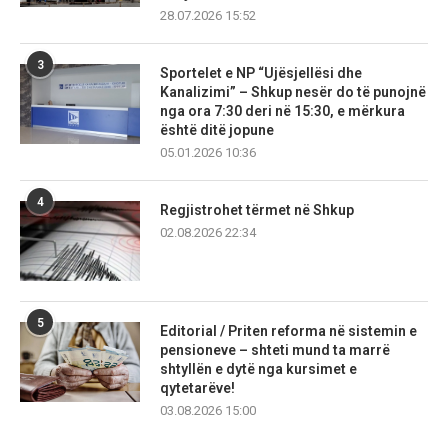
28.07.2026 15:52
3
Sportelet e NP “Ujësjellësi dhe
Kanalizimi” – Shkup nesër do të punojnë
nga ora 7:30 deri në 15:30, e mërkura
është ditë jopune
05.01.2026 10:36
4
Regjistrohet tërmet në Shkup
02.08.2026 22:34
5
Editorial / Priten reforma në sistemin e
pensioneve – shteti mund ta marrë
shtyllën e dytë nga kursimet e
qytetarëve!
03.08.2026 15:00