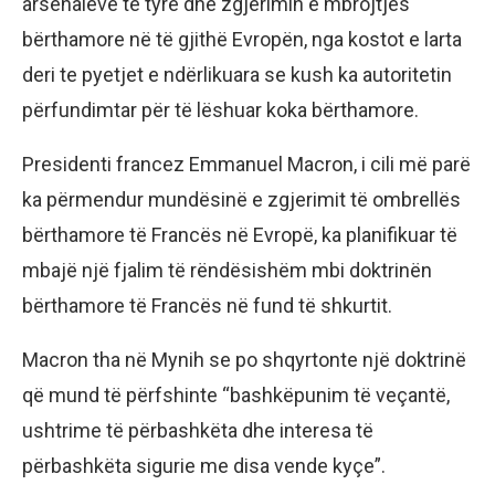
arsenaleve të tyre dhe zgjerimin e mbrojtjes
bërthamore në të gjithë Evropën, nga kostot e larta
deri te pyetjet e ndërlikuara se kush ka autoritetin
përfundimtar për të lëshuar koka bërthamore.
Presidenti francez Emmanuel Macron, i cili më parë
ka përmendur mundësinë e zgjerimit të ombrellës
bërthamore të Francës në Evropë, ka planifikuar të
mbajë një fjalim të rëndësishëm mbi doktrinën
bërthamore të Francës në fund të shkurtit.
Macron tha në Mynih se po shqyrtonte një doktrinë
që mund të përfshinte “bashkëpunim të veçantë,
ushtrime të përbashkëta dhe interesa të
përbashkëta sigurie me disa vende kyçe”.