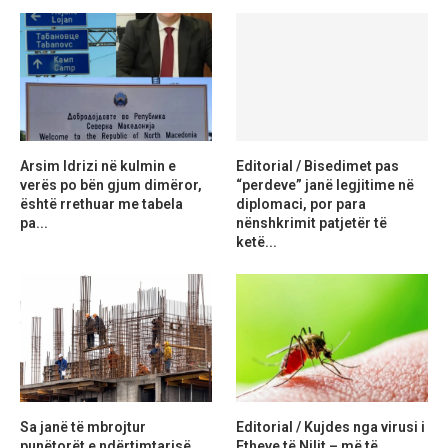
Arsim Idrizi në kulmin e
Editorial / Bisedimet pas
verës po bën gjum dimëror,
“perdeve” janë legjitime në
është rrethuar me tabela
diplomaci, por para
pa...
nënshkrimit patjetër të
ketë...
Sa janë të mbrojtur
Editorial / Kujdes nga virusi i
punëtorët e ndërtimtarisë
Etheve të Nilit – më të