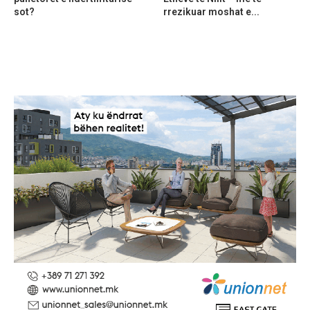
sot?
rrezikuar moshat e...