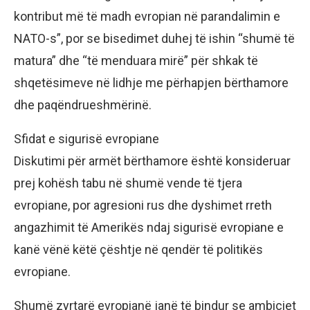
kontribut më të madh evropian në parandalimin e
NATO-s”, por se bisedimet duhej të ishin “shumë të
matura” dhe “të menduara mirë” për shkak të
shqetësimeve në lidhje me përhapjen bërthamore
dhe paqëndrueshmërinë.
Sfidat e sigurisë evropiane
Diskutimi për armët bërthamore është konsideruar
prej kohësh tabu në shumë vende të tjera
evropiane, por agresioni rus dhe dyshimet rreth
angazhimit të Amerikës ndaj sigurisë evropiane e
kanë vënë këtë çështje në qendër të politikës
evropiane.
Shumë zyrtarë evropianë janë të bindur se ambiciet