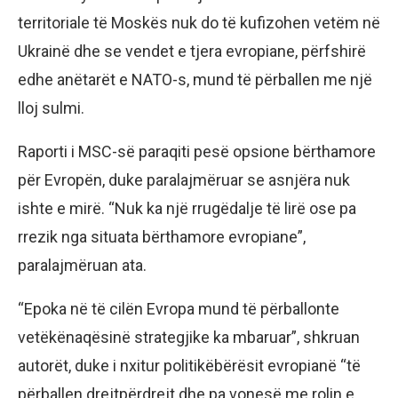
territoriale të Moskës nuk do të kufizohen vetëm në
Ukrainë dhe se vendet e tjera evropiane, përfshirë
edhe anëtarët e NATO-s, mund të përballen me një
lloj sulmi.
Raporti i MSC-së paraqiti pesë opsione bërthamore
për Evropën, duke paralajmëruar se asnjëra nuk
ishte e mirë. “Nuk ka një rrugëdalje të lirë ose pa
rrezik nga situata bërthamore evropiane”,
paralajmëruan ata.
“Epoka në të cilën Evropa mund të përballonte
vetëkënaqësinë strategjike ka mbaruar”, shkruan
autorët, duke i nxitur politikëbërësit evropianë “të
përballen drejtpërdrejt dhe pa vonesë me rolin e