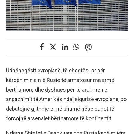
Udhëheqësit evropianë, të shqetësuar për
kërcënimin e një Rusie të armatosur me armë
bërthamore dhe dyshues për të ardhmen e
angazhimit të Amerikës ndaj sigurisë evropiane, po
debatojnë gjithnjë e më shumë nëse duhet të
forcojnë arsenalet bërthamore të kontinentit.
Ndërsa Shtetet e Bashkuara dhe Rusia kanë mijëra