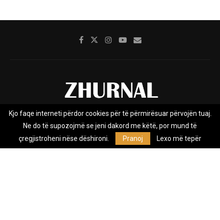
Kjo faqe interneti përdor cookies për të përmirësuar përvojën tuaj.
Rreth nesh
Impresumi
Marketing
Kontakt
Ne do të supozojmë se jeni dakord me këtë, por mund të
Privacy Policy
çregjistroheni nëse dëshironi.
Pranoj
Lexo më tepër
Zhurnal.mk është Agjenci e Lajmeve e pavarur, e themeluar në vitin
2009, që e mbulon Maqedoninë, Kosovën, Shqipërinë edhe lajmet
nga bota.
@2026 - All Right Reserved. Designed and Developed by
Anet.Com.Mk