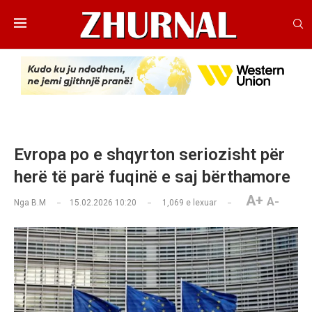
Evropa po e shqyrton seriozisht për
herë të parë fuqinë e saj bërthamore
A+
A-
Nga
B.M
15.02.2026 10:20
1,069
e lexuar