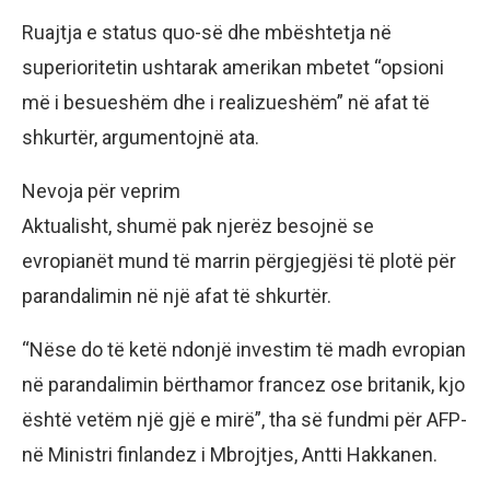
Ruajtja e status quo-së dhe mbështetja në
superioritetin ushtarak amerikan mbetet “opsioni
më i besueshëm dhe i realizueshëm” në afat të
shkurtër, argumentojnë ata.
Nevoja për veprim
Aktualisht, shumë pak njerëz besojnë se
evropianët mund të marrin përgjegjësi të plotë për
parandalimin në një afat të shkurtër.
“Nëse do të ketë ndonjë investim të madh evropian
në parandalimin bërthamor francez ose britanik, kjo
është vetëm një gjë e mirë”, tha së fundmi për AFP-
në Ministri finlandez i Mbrojtjes, Antti Hakkanen.