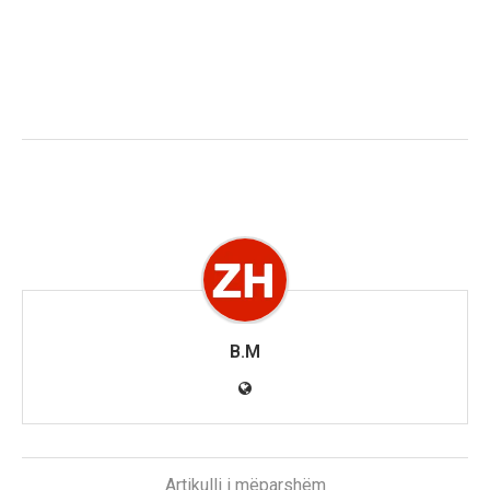
B.M
Artikulli i mëparshëm