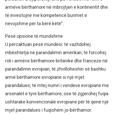
armëve bërthamore në mbrojtjen e kontinentit dhe
të investojnë me kompetencë burimet e
nevojshme për ta bërë këtë”.
Pesë opsione të mundshme
U përcaktuan pesë mundësi: të vazhdohej
mbështetja në parandalimin amerikan; të forcohej
roli i armëve bërthamore britanike dhe franceze në
parandalimin evropian; të zhvilloheshin së bashku
armë bërthamore evropiane si një mjet
parandalues; të rritej numri i vendeve evropiane me
arsenalet e tyre bërthamore; ose të zgjerohej fuqia
ushtarake konvencionale evropiane për të qenë një
mjet parandalues ​​i fuqishëm jo-bërthamor.