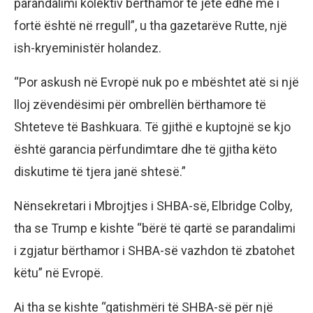
parandalimi kolektiv bërthamor të jetë edhe më i
fortë është në rregull”, u tha gazetarëve Rutte, një
ish-kryeministër holandez.
“Por askush në Evropë nuk po e mbështet atë si një
lloj zëvendësimi për ombrellën bërthamore të
Shteteve të Bashkuara. Të gjithë e kuptojnë se kjo
është garancia përfundimtare dhe të gjitha këto
diskutime të tjera janë shtesë.”
Nënsekretari i Mbrojtjes i SHBA-së, Elbridge Colby,
tha se Trump e kishte “bërë të qartë se parandalimi
i zgjatur bërthamor i SHBA-së vazhdon të zbatohet
këtu” në Evropë.
Ai tha se kishte “gatishmëri të SHBA-së për një