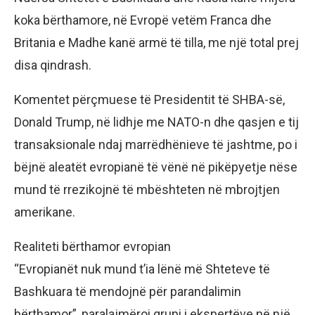
koka bërthamore, në Evropë vetëm Franca dhe
Britania e Madhe kanë armë të tilla, me një total prej
disa qindrash.
Komentet përçmuese të Presidentit të SHBA-së,
Donald Trump, në lidhje me NATO-n dhe qasjen e tij
transaksionale ndaj marrëdhënieve të jashtme, po i
bëjnë aleatët evropianë të vënë në pikëpyetje nëse
mund të rrezikojnë të mbështeten në mbrojtjen
amerikane.
Realiteti bërthamor evropian
“Evropianët nuk mund t’ia lënë më Shteteve të
Bashkuara të mendojnë për parandalimin
bërthamor”, paralajmëroi grupi i ekspertëve në një