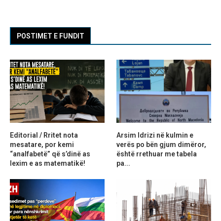
POSTIMET E FUNDIT
Editorial / Rritet nota
Arsim Idrizi në kulmin e
mesatare, por kemi
verës po bën gjum dimëror,
“analfabetë” që s’dinë as
është rrethuar me tabela
lexim e as matematikë!
pa...