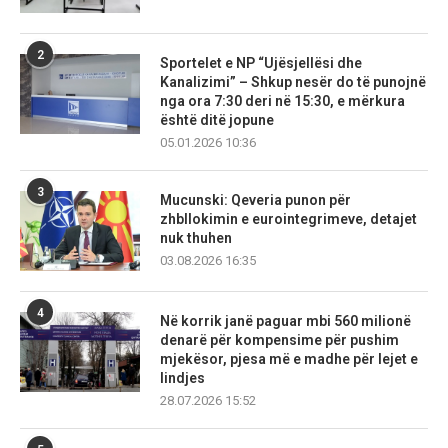
2
Sportelet e NP “Ujësjellësi dhe
Kanalizimi” – Shkup nesër do të punojnë
nga ora 7:30 deri në 15:30, e mërkura
është ditë jopune
05.01.2026 10:36
3
Mucunski: Qeveria punon për
zhbllokimin e eurointegrimeve, detajet
nuk thuhen
03.08.2026 16:35
4
Në korrik janë paguar mbi 560 milionë
denarë për kompensime për pushim
mjekësor, pjesa më e madhe për lejet e
lindjes
28.07.2026 15:52