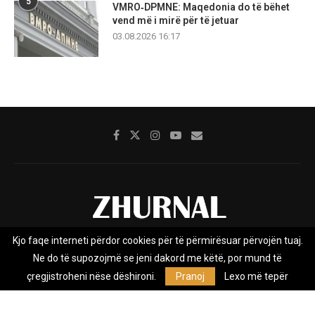
5
VMRO‑DPMNE: Maqedonia do të bëhet
vend më i mirë për të jetuar
03.08.2026 16:17
Kjo faqe interneti përdor cookies për të përmirësuar përvojën tuaj.
Rreth nesh
Impresumi
Marketing
Kontakt
Ne do të supozojmë se jeni dakord me këtë, por mund të
Privacy Policy
çregjistroheni nëse dëshironi.
Pranoj
Lexo më tepër
Zhurnal.mk është Agjenci e Lajmeve e pavarur, e themeluar në vitin
2009, që e mbulon Maqedoninë, Kosovën, Shqipërinë edhe lajmet