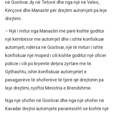
në Gostivar, dy në Tetovë dhe nga një në Veles,
Kërçovë dhe Manastir për drejtim automjeti pa leje
drejtimi.
– Një i mitur nga Manastiri më parë kishte goditur
një këmbësor me automjet dhe i ishte konfiskuar
automjeti, ndërsa në Gostivar, një të mituri i ishte
konfiskuar një moped i cili kishte goditur një oficer
policie i cili po kryente detyra zyrtare me të.
Gjithashtu, ishin konfiskuar automjetet e
pasagjerëve të shoferëve të tjerë që drejtonin pa
leje drejtimi, njoftoi Ministria e Brendshme.
Nga një shofer në Gostivar dhe nga një shofer në
Kavadar drejtoi automjete pavarësisht se kishte një