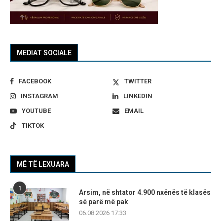
MEDIAT SOCIALE
FACEBOOK
TWITTER
INSTAGRAM
LINKEDIN
YOUTUBE
EMAIL
TIKTOK
MË TË LEXUARA
1
Arsim, në shtator 4.900 nxënës të klasës
së parë më pak
06.08.2026 17:33