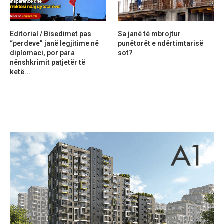
Editorial / Bisedimet pas
Sa janë të mbrojtur
“perdeve” janë legjitime në
punëtorët e ndërtimtarisë
diplomaci, por para
sot?
nënshkrimit patjetër të
ketë...