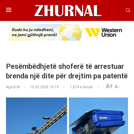
Pesëmbëdhjetë shoferë të arrestuar
brenda një dite për drejtim pa patentë
A+
A-
Nga
B.M
15.02.2026 10:19
1,074
e lexuar