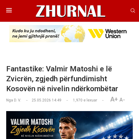
Fantastike: Valmir Matoshi e lë
Zvicrën, zgjedh përfundimisht
Kosovën në nivelin ndërkombëtar
A+
A-
Nga
D. V.
25.05.2026 14:49
1,970
e lexuar