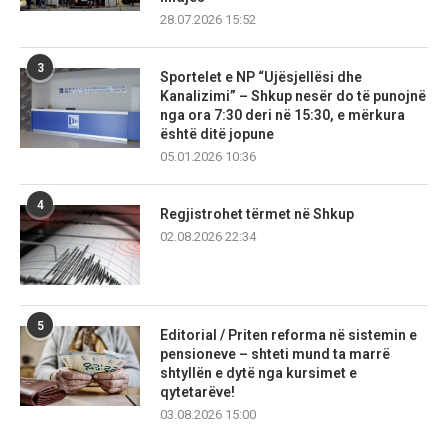
28.07.2026 15:52
3
Sportelet e NP “Ujësjellësi dhe
Kanalizimi” – Shkup nesër do të punojnë
nga ora 7:30 deri në 15:30, e mërkura
është ditë jopune
05.01.2026 10:36
4
Regjistrohet tërmet në Shkup
02.08.2026 22:34
5
Editorial / Priten reforma në sistemin e
pensioneve – shteti mund ta marrë
shtyllën e dytë nga kursimet e
qytetarëve!
03.08.2026 15:00