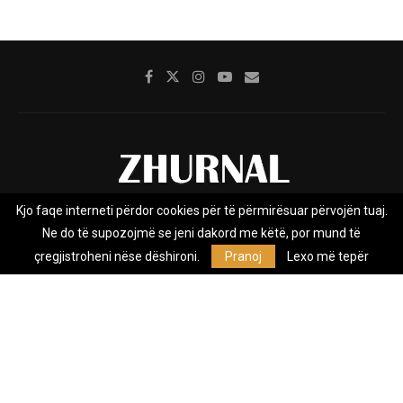
Kjo faqe interneti përdor cookies për të përmirësuar përvojën tuaj.
Rreth nesh
Impresumi
Marketing
Kontakt
Ne do të supozojmë se jeni dakord me këtë, por mund të
Privacy Policy
çregjistroheni nëse dëshironi.
Pranoj
Lexo më tepër
Zhurnal.mk është Agjenci e Lajmeve e pavarur, e themeluar në vitin
2009, që e mbulon Maqedoninë, Kosovën, Shqipërinë edhe lajmet
nga bota.
@2026 - All Right Reserved. Designed and Developed by
Anet.Com.Mk