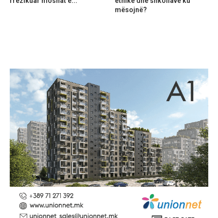
rrezikuar moshat e...
etnike dhe shkollave ku
mësojnë?