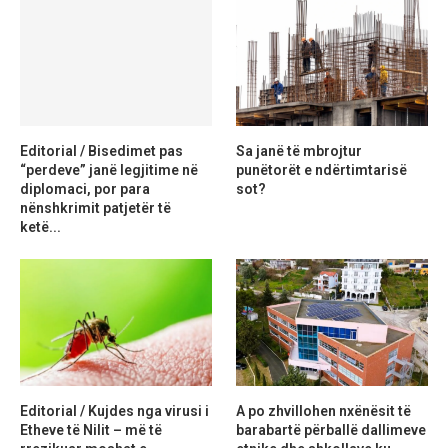
Editorial / Bisedimet pas
Sa janë të mbrojtur
“perdeve” janë legjitime në
punëtorët e ndërtimtarisë
diplomaci, por para
sot?
nënshkrimit patjetër të
ketë...
Editorial / Kujdes nga virusi i
A po zhvillohen nxënësit të
Etheve të Nilit – më të
barabartë përballë dallimeve