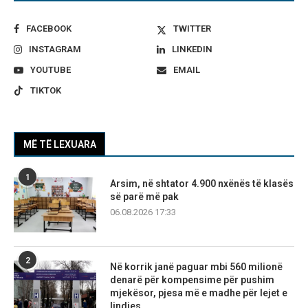
FACEBOOK
TWITTER
INSTAGRAM
LINKEDIN
YOUTUBE
EMAIL
TIKTOK
MË TË LEXUARA
1
Arsim, në shtator 4.900 nxënës të klasës
së parë më pak
06.08.2026 17:33
2
Në korrik janë paguar mbi 560 milionë
denarë për kompensime për pushim
mjekësor, pjesa më e madhe për lejet e
lindjes