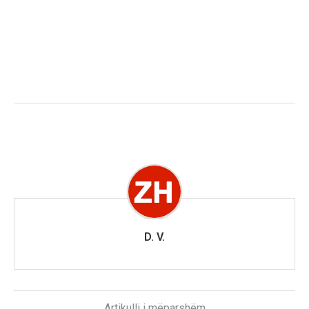
D. V.
Artikulli i mëparshëm