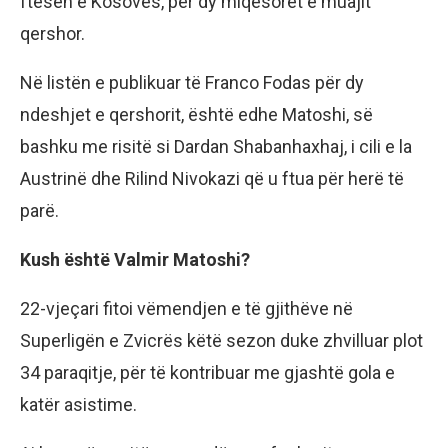
ftesën e Kosovës, për dy miqësoret e muajit
qershor.
Në listën e publikuar të Franco Fodas për dy
ndeshjet e qershorit, është edhe Matoshi, së
bashku me risitë si Dardan Shabanhaxhaj, i cili e la
Austrinë dhe Rilind Nivokazi që u ftua për herë të
parë.
Kush është Valmir Matoshi?
22-vjeçari fitoi vëmendjen e të gjithëve në
Superligën e Zvicrës këtë sezon duke zhvilluar plot
34 paraqitje, për të kontribuar me gjashtë gola e
katër asistime.