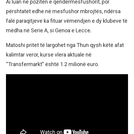
Ai luan në pozitën e qendërmesfushorit, por
përshtatet edhe në mesfushor mbrojtës, ndërsa
falë paraqitjeve ka fituar vëmendjen e dy klubeve të
mëdha në Serie A, si Genoa e Lecce.
Matoshi pritet të largohet nga Thun qysh këtë afat
kalimtar veror, kurse vlera aktuale në
“Transfermarkt” është 1.2 milionë euro.