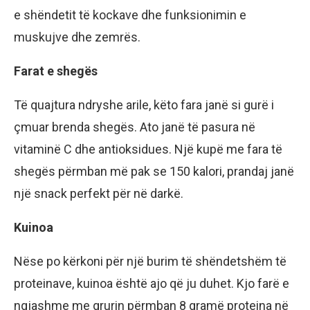
e shëndetit të kockave dhe funksionimin e
muskujve dhe zemrës.
Farat e shegës
Të quajtura ndryshe arile, këto fara janë si gurë i
çmuar brenda shegës. Ato janë të pasura në
vitaminë C dhe antioksidues. Një kupë me fara të
shegës përmban më pak se 150 kalori, prandaj janë
një snack perfekt për në darkë.
Kuinoa
Nëse po kërkoni për një burim të shëndetshëm të
proteinave, kuinoa është ajo që ju duhet. Kjo farë e
ngjashme me grurin përmban 8 gramë proteina në