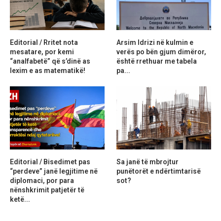
Editorial / Rritet nota
Arsim Idrizi në kulmin e
mesatare, por kemi
verës po bën gjum dimëror,
“analfabetë” që s’dinë as
është rrethuar me tabela
lexim e as matematikë!
pa...
Editorial / Bisedimet pas
Sa janë të mbrojtur
“perdeve” janë legjitime në
punëtorët e ndërtimtarisë
diplomaci, por para
sot?
nënshkrimit patjetër të
ketë...