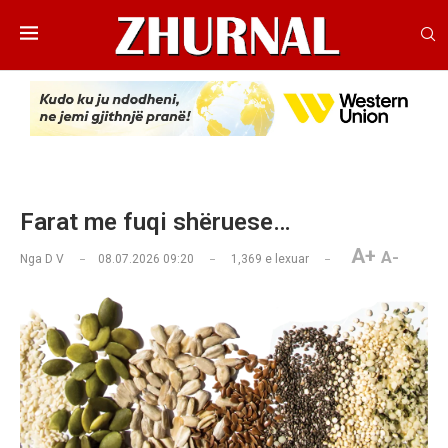
Farat me fuqi shëruese…
A+
A-
Nga
D V
08.07.2026 09:20
1,369
e lexuar