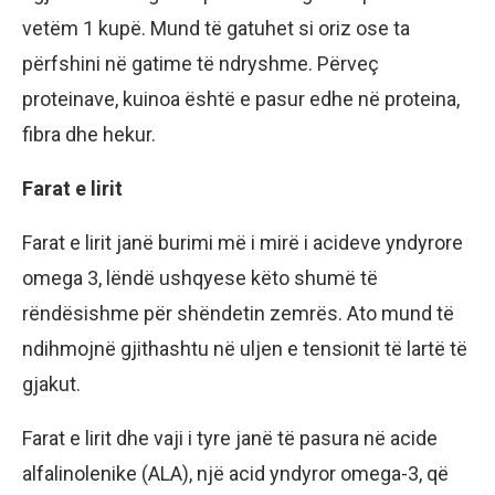
vetëm 1 kupë. Mund të gatuhet si oriz ose ta
përfshini në gatime të ndryshme. Përveç
proteinave, kuinoa është e pasur edhe në proteina,
fibra dhe hekur.
Farat e lirit
Farat e lirit janë burimi më i mirë i acideve yndyrore
omega 3, lëndë ushqyese këto shumë të
rëndësishme për shëndetin zemrës. Ato mund të
ndihmojnë gjithashtu në uljen e tensionit të lartë të
gjakut.
Farat e lirit dhe vaji i tyre janë të pasura në acide
alfalinolenike (ALA), një acid yndyror omega-3, që