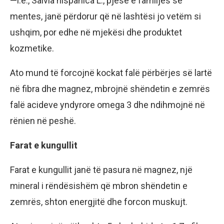
—i.e., Salvia hispanica L., pjesë e familjes së
mentes, janë përdorur që në lashtësi jo vetëm si
ushqim, por edhe në mjekësi dhe produktet
kozmetike.
Ato mund të forcojnë kockat falë përbërjes së lartë
në fibra dhe magnez, mbrojnë shëndetin e zemrës
falë acideve yndyrore omega 3 dhe ndihmojnë në
rënien në peshë.
Farat e kungullit
Farat e kungullit janë të pasura në magnez, një
mineral i rëndësishëm që mbron shëndetin e
zemrës, shton energjitë dhe forcon muskujt.