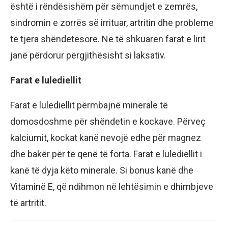
është i rëndësishëm për sëmundjet e zemrës,
sindromin e zorrës së irrituar, artritin dhe probleme
të tjera shëndetësore. Në të shkuarën farat e lirit
janë përdorur përgjithësisht si laksativ.
Farat e lulediellit
Farat e lulediellit përmbajnë minerale të
domosdoshme për shëndetin e kockave. Përveç
kalciumit, kockat kanë nevojë edhe për magnez
dhe bakër për të qenë të forta. Farat e lulediellit i
kanë të dyja këto minerale. Si bonus kanë dhe
Vitaminë E, që ndihmon në lehtësimin e dhimbjeve
të artritit.