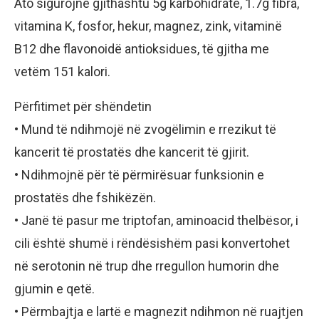
Ato sigurojnë gjithashtu 5g karbohidrate, 1.7g fibra,
vitamina K, fosfor, hekur, magnez, zink, vitaminë
B12 dhe flavonoidë antioksidues, të gjitha me
vetëm 151 kalori.
Përfitimet për shëndetin
• Mund të ndihmojë në zvogëlimin e rrezikut të
kancerit të prostatës dhe kancerit të gjirit.
• Ndihmojnë për të përmirësuar funksionin e
prostatës dhe fshikëzën.
• Janë të pasur me triptofan, aminoacid thelbësor, i
cili është shumë i rëndësishëm pasi konvertohet
në serotonin në trup dhe rregullon humorin dhe
gjumin e qetë.
• Përmbajtja e lartë e magnezit ndihmon në ruajtjen