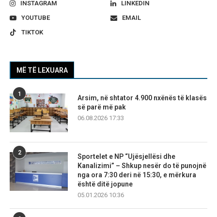
INSTAGRAM
LINKEDIN
YOUTUBE
EMAIL
TIKTOK
MË TË LEXUARA
1
Arsim, në shtator 4.900 nxënës të klasës
së parë më pak
06.08.2026 17:33
2
Sportelet e NP “Ujësjellësi dhe
Kanalizimi” – Shkup nesër do të punojnë
nga ora 7:30 deri në 15:30, e mërkura
është ditë jopune
05.01.2026 10:36