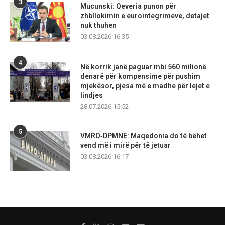
3
Mucunski: Qeveria punon për
zhbllokimin e eurointegrimeve, detajet
nuk thuhen
03.08.2026 16:35
4
Në korrik janë paguar mbi 560 milionë
denarë për kompensime për pushim
mjekësor, pjesa më e madhe për lejet e
lindjes
28.07.2026 15:52
5
VMRO‑DPMNE: Maqedonia do të bëhet
vend më i mirë për të jetuar
03.08.2026 16:17