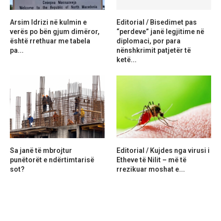
Arsim Idrizi në kulmin e
Editorial / Bisedimet pas
verës po bën gjum dimëror,
“perdeve” janë legjitime në
është rrethuar me tabela
diplomaci, por para
pa...
nënshkrimit patjetër të
ketë...
Sa janë të mbrojtur
Editorial / Kujdes nga virusi i
punëtorët e ndërtimtarisë
Etheve të Nilit – më të
sot?
rrezikuar moshat e...