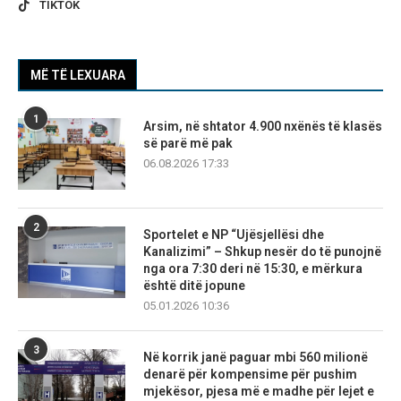
TIKTOK
MË TË LEXUARA
1
Arsim, në shtator 4.900 nxënës të klasës
së parë më pak
06.08.2026 17:33
2
Sportelet e NP “Ujësjellësi dhe
Kanalizimi” – Shkup nesër do të punojnë
nga ora 7:30 deri në 15:30, e mërkura
është ditë jopune
05.01.2026 10:36
3
Në korrik janë paguar mbi 560 milionë
denarë për kompensime për pushim
mjekësor, pjesa më e madhe për lejet e