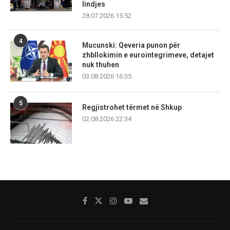
lindjes
28.07.2026 15:52
4
Mucunski: Qeveria punon për
zhbllokimin e eurointegrimeve, detajet
nuk thuhen
03.08.2026 16:35
5
Regjistrohet tërmet në Shkup
02.08.2026 22:34