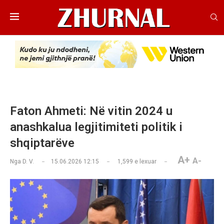
Faton Ahmeti: Në vitin 2024 u
anashkalua legjitimiteti politik i
shqiptarëve
A+
A-
Nga
D. V.
15.06.2026 12:15
1,599
e lexuar