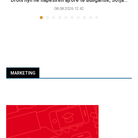
Droni hyn në hapësirën ajrore të Bullgarisë, Sofja...
08.08.2026 12:42
MARKETING