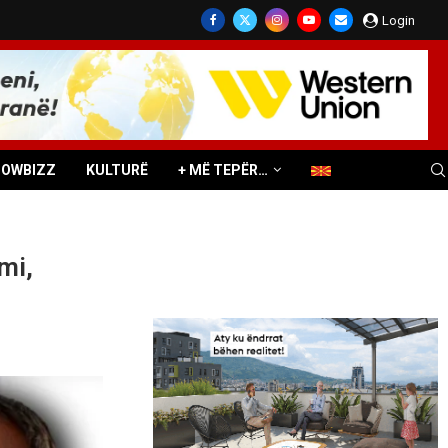
Login
HOWBIZZ
KULTURË
+ MË TEPËR…
mi,