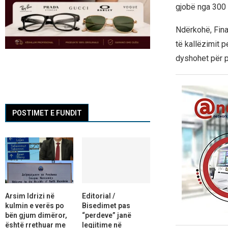
gjobë nga 300 
Ndërkohë, Fina
të kallëzimit p
dyshohet për pë
POSTIMET E FUNDIT
Arsim Idrizi në
Editorial /
kulmin e verës po
Bisedimet pas
bën gjum dimëror,
“perdeve” janë
është rrethuar me
legjitime në