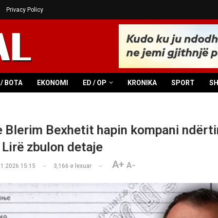
Privacy Policy
/ BOTA
EKONOMI
ED / OP
KRONIKA
SPORT
S
e Blerim Bexhetit hapin kompani ndërti
 Lirë zbulon detaje
A+
A-
01.2026 15:15
3,166
e lexuar