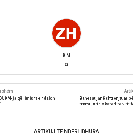
B.M
parshëm
Arti
UKM-ja qëllimisht e ndalon
Banesat janë shtrenjtuar pë
E
tremujorin e katërt të vitit 
ARTIKUJ TË NDËRLIDHURA