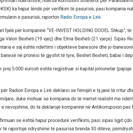
rimtari ndërtimore, ndërsa Komisioni Shtetëror për Parandalimi
DKSK) ka hapur lëndë për verifikim të pasurisë, pasi kompania nu
ormularin e pasurisë, raporton
Radio Evropa e Lirë
.
ëhet fjalë për kompaninë “VE-INVEST HOLDING DOOEL Shkup”, të 
ga Valon Bexheti (19 vjeç) dhe Elma Bexheti (21 vjeçe). Sipas Reg
mtaria e saj është ndërtimi i objekteve banesore dhe jo-banesore
banesë në pronësi të gjyshit të tyre, Bexhet Bexheti, babai i depu
tar prej 5.000 eurosh është regjistruar si kapital jomonetar (pajisj
për Radion Evropa e Lirë deklaroi se fëmijët e tij janë të rritur dh
miljare, duke mohuar se kompania do të merret realisht me ndërtim
 e nevojshme, do ta deklarojë kompaninë në Antikorrupsion pas 
rmuan se është hapur procedurë verifikimi, pasi sipas ligjit çdo
ar të raportojë ndryshime të pasurisë brenda 30 ditëve, përndrys