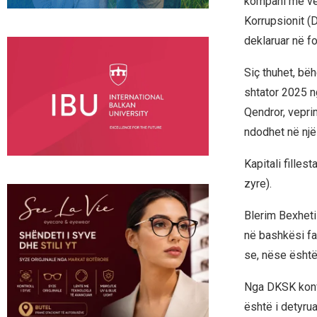
kompani me vep
Korrupsionit (
deklaruar në f
Siç thuhet, b
shtator 2025 n
Qendror, vepri
ndodhet në një 
Kapitali filles
zyre).
Blerim Bexheti 
në bashkësi fa
se, nëse është
Nga DKSK konfi
është i detyru