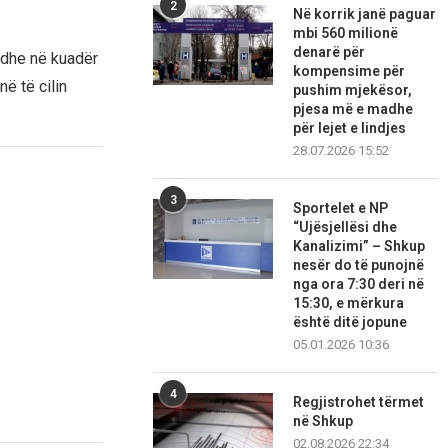
2
Në korrik janë paguar
mbi 560 milionë
denarë për
edhe në kuadër
kompensime për
në të cilin
pushim mjekësor,
pjesa më e madhe
për lejet e lindjes
28.07.2026 15:52
3
Sportelet e NP
“Ujësjellësi dhe
Kanalizimi” – Shkup
nesër do të punojnë
nga ora 7:30 deri në
15:30, e mërkura
është ditë jopune
05.01.2026 10:36
4
Regjistrohet tërmet
në Shkup
02.08.2026 22:34