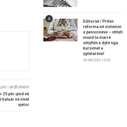
5
Editorial / Priten
reforma në sistemin
e pensioneve – shteti
mund ta marrë
shtyllën e dytë nga
kursimet e
qytetarëve!
03.08.2026 15:00
kulli i ardhshëm
r 25 për qind në
të kaluar në nivel
vjetor