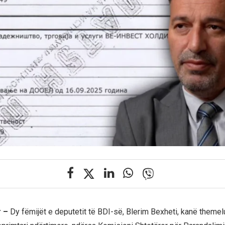
r –
Dy fëmijët e deputetit të BDI-së, Blerim Bexheti, kanë themel