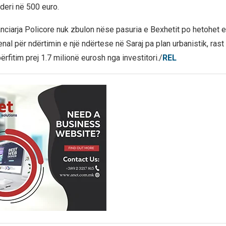
deri në 500 euro.
nciarja Policore nuk zbulon nëse pasuria e Bexhetit po hetohet 
enal për ndërtimin e një ndërtese në Saraj pa plan urbanistik, rast 
rfitim prej 1.7 milionë eurosh nga investitori./
REL