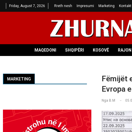
Friday, August 7, 2026
Rreth nesh
Impresumi
Marketing
Kontakt
MAQEDONI
SHQIPËRI
KOSOVË
RAJON 
Fëmijët 
MARKETING
Evropa e
Nga
B.M
05.