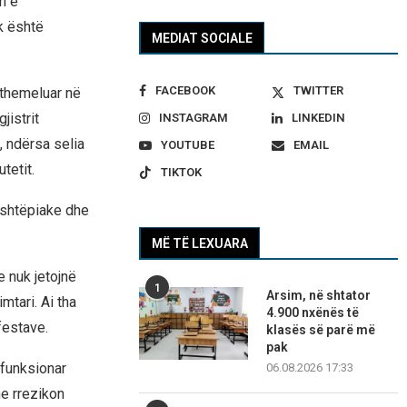
n e
k është
MEDIAT SOCIALE
FACEBOOK
TWITTER
themeluar në
jistrit
INSTAGRAM
LINKEDIN
, ndërsa selia
YOUTUBE
EMAIL
tetit.
TIKTOK
e shtëpiake dhe
MË TË LEXUARA
e nuk jetojnë
1
Arsim, në shtator
tari. Ai tha
4.900 nxënës të
festave.
klasës së parë më
pak
 funksionar
06.08.2026 17:33
he rrezikon