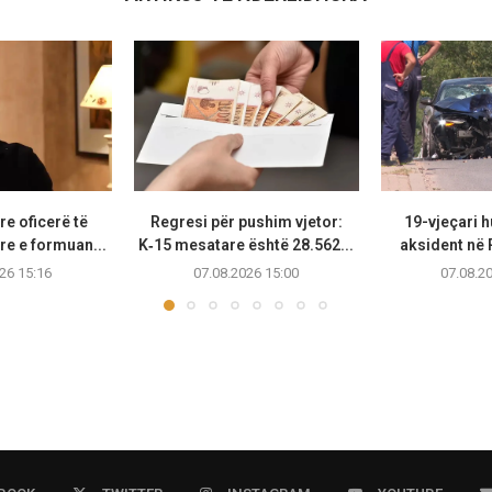
re oficerë të
Regresi për pushim vjetor:
19-vjeçari 
re e formuan...
K‑15 mesatare është 28.562...
aksident në 
26 15:16
07.08.2026 15:00
07.08.2