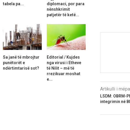
tabela pa...
diplomaci, por para
nënshkrimit
patjetër të ketë...
Sa janë të mbrojtur
Editorial / Kujdes
punëtorët e
nga virusi i Etheve
ndërtimtarisë sot?
të Nilit – më të
rrezikuar moshat
e...
Artikulli i më
LSDM: OBRM-PD
integrimin në B