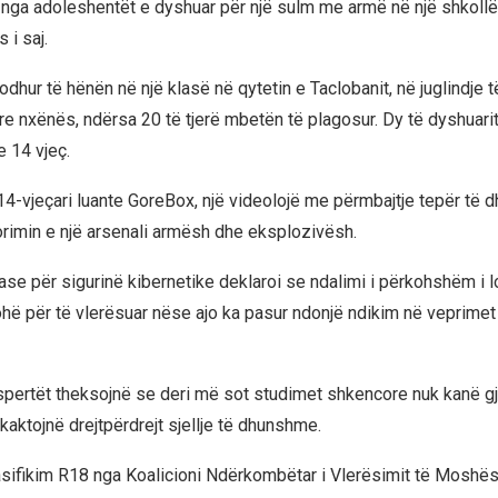
 nga adoleshentët e dyshuar për një sulm me armë në një shkol
 i saj.
odhur të hënën në një klasë në qytetin e Taclobanit, në juglindje 
re nxënës, ndërsa 20 të tjerë mbetën të plagosur. Dy të dyshuarit
 14 vjeç.
 14-vjeçari luante GoreBox, një videolojë me përmbajtje tepër të 
dorimin e një arsenali armësh dhe eksplozivësh.
nase për sigurinë kibernetike deklaroi se ndalimi i përkohshëm i lo
ohë për të vlerësuar nëse ajo ka pasur ndonjë ndikim në veprimet
spertët theksojnë se deri më sot studimet shkencore nuk kanë gj
kaktojnë drejtpërdrejt sjellje të dhunshme.
sifikim R18 nga Koalicioni Ndërkombëtar i Vlerësimit të Moshës