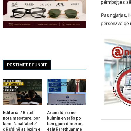
përmbajtjes së
Pas ngjarjes, l
personave që u 
POSTIMET E FUNDIT
Editorial / Rritet
Arsim Idrizi në
nota mesatare, por
kulmin e verës po
kemi “analfabetë”
bën gjum dimëror,
që s’dinë as lexim e
është rrethuar me