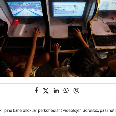
 Filipine kanë bllokuar përkohësisht videolojën GoreBox, pasi het