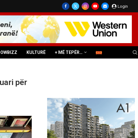
Login
HOWBIZZ
KULTURË
+ MË TEPËR…
uari për