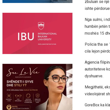
zbuluan se një
ishte përdorues
Nga sulmi, i nd
humbën jetën t
moshës 15 dhe
Policia tha se
cila lejon për
Agjencia filipi
autoriteteve k
dyshuarve.
Megjithatë, ek
videolojërat sh
GoreBox ka kla