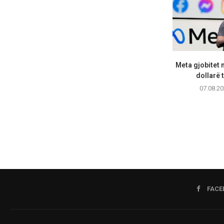
Meta gjobitet 
dollarë t
07.08.20
FACE