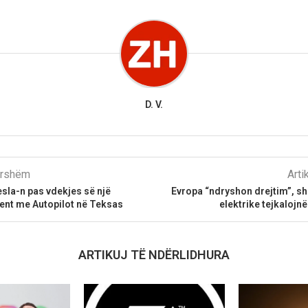
D. V.
parshëm
Arti
esla-n pas vdekjes së një
Evropa “ndryshon drejtim”, sh
ent me Autopilot në Teksas
elektrike tejkalojn
ARTIKUJ TË NDËRLIDHURA