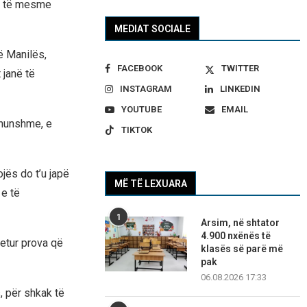
lë të mesme
MEDIAT SOCIALE
të Manilës,
FACEBOOK
TWITTER
 janë të
INSTAGRAM
LINKEDIN
YOUTUBE
EMAIL
dhunshme, e
TIKTOK
jës do t’u japë
MË TË LEXUARA
 e të
1
Arsim, në shtator
4.900 nxënës të
etur prova që
klasës së parë më
pak
06.08.2026 17:33
, për shkak të