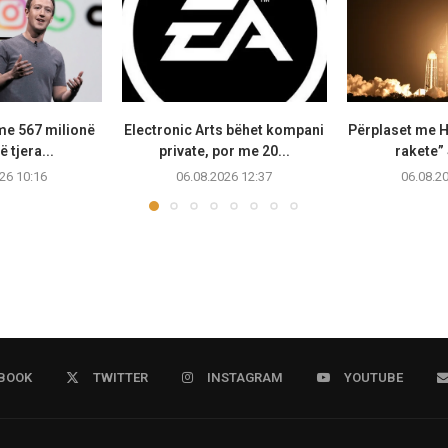
me 567 milionë
Electronic Arts bëhet kompani
Përplaset me H
ë tjera...
private, por me 20...
rakete”
26 10:16
06.08.2026 12:37
06.08.2
BOOK
TWITTER
INSTAGRAM
YOUTUBE