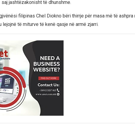
 saj jashtëzakonisht të dhunshme.
igjvënësi filipinas Chel Diokno bëri thirrje për masa më të ashpra 
lejojnë të miturve të kenë qasje në armë zjarri.