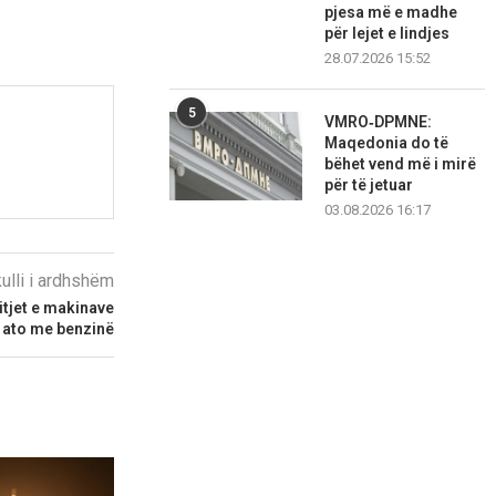
pjesa më e madhe
për lejet e lindjes
28.07.2026 15:52
5
VMRO‑DPMNE:
Maqedonia do të
bëhet vend më i mirë
për të jetuar
03.08.2026 16:17
kulli i ardhshëm
itjet e makinave
ë ato me benzinë