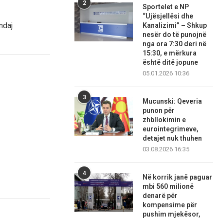
2
Sportelet e NP
“Ujësjellësi dhe
ndaj
Kanalizimi” – Shkup
nesër do të punojnë
nga ora 7:30 deri në
15:30, e mërkura
është ditë jopune
05.01.2026 10:36
3
Mucunski: Qeveria
punon për
zhbllokimin e
eurointegrimeve,
detajet nuk thuhen
03.08.2026 16:35
4
Në korrik janë paguar
mbi 560 milionë
denarë për
kompensime për
pushim mjekësor,