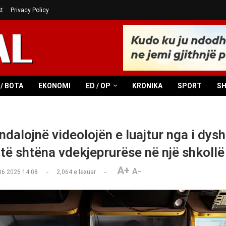
t
Privacy Policy
/ BOTA
EKONOMI
ED / OP
KRONIKA
SPORT
S
 ndalojnë videolojën e luajtur nga i dysh
të shtëna vdekjeprurëse në një shkollë
A+
A-
06.2026 14:08
2,064
e lexuar