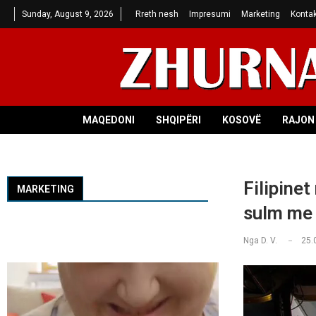
Sunday, August 9, 2026
Rreth nesh
Impresumi
Marketing
Kontak
MAQEDONI
SHQIPËRI
KOSOVË
RAJON 
Filipinet
MARKETING
sulm me 
Nga
D. V.
25.