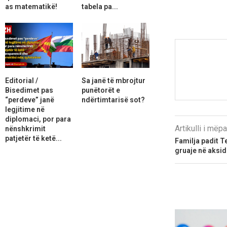
as matematikë!
tabela pa...
Editorial /
Sa janë të mbrojtur
Bisedimet pas
punëtorët e
“perdeve” janë
ndërtimtarisë sot?
legjitime në
diplomaci, por para
Artikulli i më
nënshkrimit
patjetër të ketë...
Familja padit T
gruaje në aksid