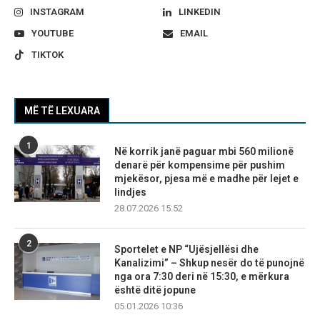
INSTAGRAM
LINKEDIN
YOUTUBE
EMAIL
TIKTOK
MË TË LEXUARA
1
Në korrik janë paguar mbi 560 milionë
denarë për kompensime për pushim
mjekësor, pjesa më e madhe për lejet e
lindjes
28.07.2026 15:52
2
Sportelet e NP “Ujësjellësi dhe
Kanalizimi” – Shkup nesër do të punojnë
nga ora 7:30 deri në 15:30, e mërkura
është ditë jopune
05.01.2026 10:36