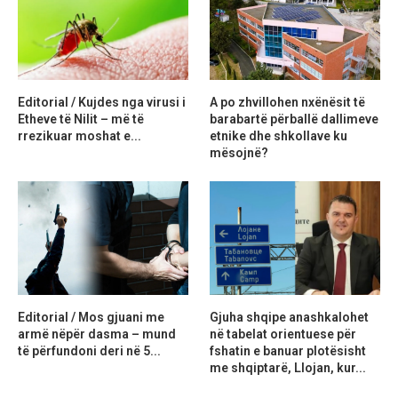
Editorial / Kujdes nga virusi i
A po zhvillohen nxënësit të
Etheve të Nilit – më të
barabartë përballë dallimeve
rrezikuar moshat e...
etnike dhe shkollave ku
mësojnë?
Editorial / Mos gjuani me
Gjuha shqipe anashkalohet
armë nëpër dasma – mund
në tabelat orientuese për
të përfundoni deri në 5...
fshatin e banuar plotësisht
me shqiptarë, Llojan, kur...