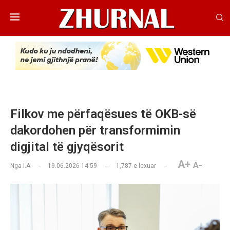
Filkov me përfaqësues të OKB-së
dakordohen për transformimin
digjital të gjyqësorit
A+
A-
Nga
I.A
19.06.2026 14:59
1,787
e lexuar