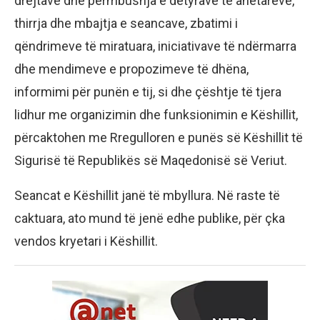
drejtave dhe përmbushja e detyrave të anëtarëve,
thirrja dhe mbajtja e seancave, zbatimi i
qëndrimeve të miratuara, iniciativave të ndërmarra
dhe mendimeve e propozimeve të dhëna,
informimi për punën e tij, si dhe çështje të tjera
lidhur me organizimin dhe funksionimin e Këshillit,
përcaktohen me Rregulloren e punës së Këshillit të
Sigurisë të Republikës së Maqedonisë së Veriut.
Seancat e Këshillit janë të mbyllura. Në raste të
caktuara, ato mund të jenë edhe publike, për çka
vendos kryetari i Këshillit.