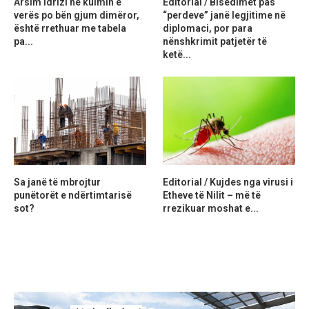
Arsim Idrizi në kulmin e
Editorial / Bisedimet pas
verës po bën gjum dimëror,
“perdeve” janë legjitime në
është rrethuar me tabela
diplomaci, por para
pa...
nënshkrimit patjetër të
ketë...
Sa janë të mbrojtur
Editorial / Kujdes nga virusi i
punëtorët e ndërtimtarisë
Etheve të Nilit – më të
sot?
rrezikuar moshat e...