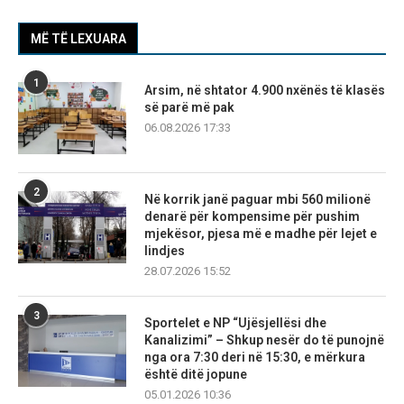
MË TË LEXUARA
1
Arsim, në shtator 4.900 nxënës të klasës
së parë më pak
06.08.2026 17:33
2
Në korrik janë paguar mbi 560 milionë
denarë për kompensime për pushim
mjekësor, pjesa më e madhe për lejet e
lindjes
28.07.2026 15:52
3
Sportelet e NP “Ujësjellësi dhe
Kanalizimi” – Shkup nesër do të punojnë
nga ora 7:30 deri në 15:30, e mërkura
është ditë jopune
05.01.2026 10:36