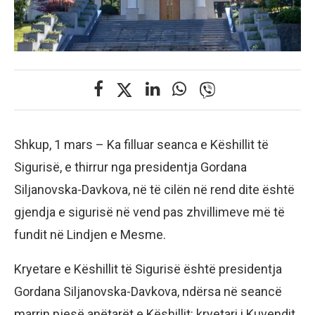
Shkup, 1 mars – Ka filluar seanca e Këshillit të
Sigurisë, e thirrur nga presidentja Gordana
Siljanovska-Davkova, në të cilën në rend dite është
gjendja e sigurisë në vend pas zhvillimeve më të
fundit në Lindjen e Mesme.
Kryetare e Këshillit të Sigurisë është presidentja
Gordana Siljanovska-Davkova, ndërsa në seancë
marrin pjesë anëtarët e Këshillit: kryetari i Kuvendit