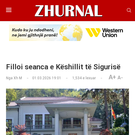
Filloi seanca e Këshillit të Sigurisë
A+
A-
Nga
Xh M
01.03.2026 19:01
1,534
e lexuar