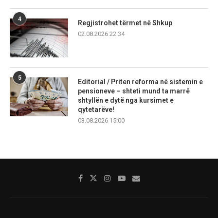
4
Regjistrohet tërmet në Shkup
02.08.2026 22:34
5
Editorial / Priten reforma në sistemin e
pensioneve – shteti mund ta marrë
shtyllën e dytë nga kursimet e
qytetarëve!
03.08.2026 15:00