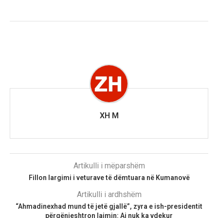
XH M
Artikulli i mëparshëm
Fillon largimi i veturave të dëmtuara në Kumanovë
Artikulli i ardhshëm
“Ahmadinexhad mund të jetë gjallë”, zyra e ish-presidentit
përgënjeshtron lajmin: Ai nuk ka vdekur