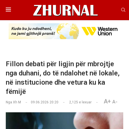
Fillon debati për ligjin për mbrojtje
nga duhani, do të ndalohet në lokale,
në institucione dhe vetura ku ka
fëmijë
A+
A-
Nga
Xh M
09.06.2026 20:20
2,125
e lexuar