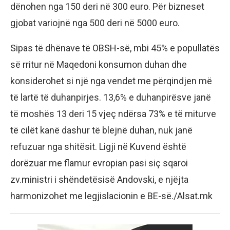
dënohen nga 150 deri në 300 euro. Për bizneset
gjobat variojnë nga 500 deri në 5000 euro.
Sipas të dhënave të OBSH-së, mbi 45% e popullatës
së rritur në Maqedoni konsumon duhan dhe
konsiderohet si një nga vendet me përqindjen më
të lartë të duhanpirjes. 13,6% e duhanpirësve janë
të moshës 13 deri 15 vjeç ndërsa 73% e të miturve
të cilët kanë dashur të blejnë duhan, nuk janë
refuzuar nga shitësit. Ligji në Kuvend është
dorëzuar me flamur evropian pasi siç sqaroi
zv.ministri i shëndetësisë Andovski, e njëjta
harmonizohet me legjislacionin e BE-së./Alsat.mk