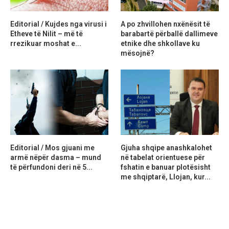
Editorial / Kujdes nga virusi i
A po zhvillohen nxënësit të
Etheve të Nilit – më të
barabartë përballë dallimeve
rrezikuar moshat e...
etnike dhe shkollave ku
mësojnë?
Editorial / Mos gjuani me
Gjuha shqipe anashkalohet
armë nëpër dasma – mund
në tabelat orientuese për
të përfundoni deri në 5...
fshatin e banuar plotësisht
me shqiptarë, Llojan, kur...