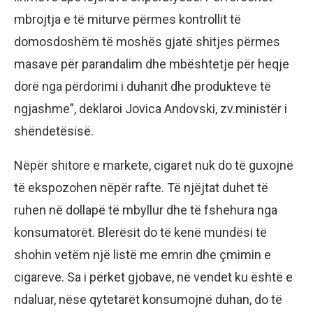
mbrojtja e të miturve përmes kontrollit të
domosdoshëm të moshës gjatë shitjes përmes
masave për parandalim dhe mbështetje për heqje
dorë nga përdorimi i duhanit dhe produkteve të
ngjashme”, deklaroi Jovica Andovski, zv.ministër i
shëndetësisë.
Nëpër shitore e markete, cigaret nuk do të guxojnë
të ekspozohen nëpër rafte. Të njëjtat duhet të
ruhen në dollapë të mbyllur dhe të fshehura nga
konsumatorët. Blerësit do të kenë mundësi të
shohin vetëm një listë me emrin dhe çmimin e
cigareve. Sa i përket gjobave, në vendet ku është e
ndaluar, nëse qytetarët konsumojnë duhan, do të