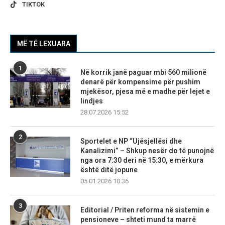
TIKTOK
MË TË LEXUARA
1
Në korrik janë paguar mbi 560 milionë
denarë për kompensime për pushim
mjekësor, pjesa më e madhe për lejet e
lindjes
28.07.2026 15:52
2
Sportelet e NP “Ujësjellësi dhe
Kanalizimi” – Shkup nesër do të punojnë
nga ora 7:30 deri në 15:30, e mërkura
është ditë jopune
05.01.2026 10:36
3
Editorial / Priten reforma në sistemin e
pensioneve – shteti mund ta marrë