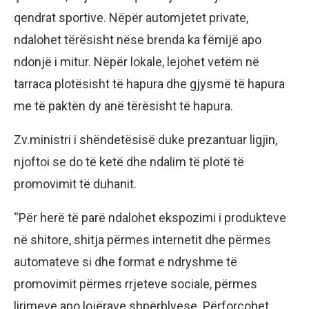
qendrat sportive. Nëpër automjetet private,
ndalohet tërësisht nëse brenda ka fëmijë apo
ndonjë i mitur. Nëpër lokale, lejohet vetëm në
tarraca plotësisht të hapura dhe gjysmë të hapura
me të paktën dy anë tërësisht të hapura.
Zv.ministri i shëndetësisë duke prezantuar ligjin,
njoftoi se do të ketë dhe ndalim të plotë të
promovimit të duhanit.
“Për herë të parë ndalohet ekspozimi i produkteve
në shitore, shitja përmes internetit dhe përmes
automateve si dhe format e ndryshme të
promovimit përmes rrjeteve sociale, përmes
lirimeve apo lojërave shpërblyese. Përforcohet