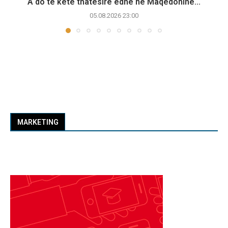
A do të ketë thatësirë edhe në Maqedoninë...
05.08.2026 23:00
MARKETING