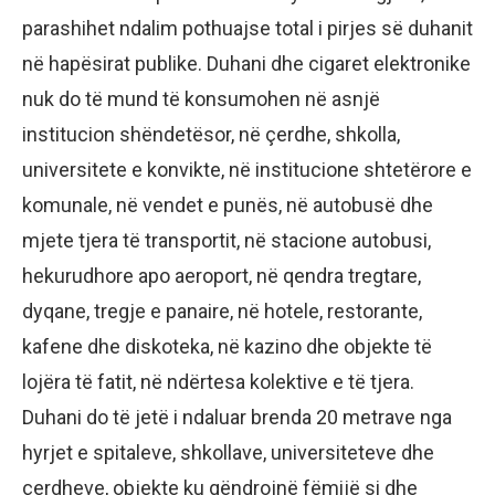
parashihet ndalim pothuajse total i pirjes së duhanit
në hapësirat publike. Duhani dhe cigaret elektronike
nuk do të mund të konsumohen në asnjë
institucion shëndetësor, në çerdhe, shkolla,
universitete e konvikte, në institucione shtetërore e
komunale, në vendet e punës, në autobusë dhe
mjete tjera të transportit, në stacione autobusi,
hekurudhore apo aeroport, në qendra tregtare,
dyqane, tregje e panaire, në hotele, restorante,
kafene dhe diskoteka, në kazino dhe objekte të
lojëra të fatit, në ndërtesa kolektive e të tjera.
Duhani do të jetë i ndaluar brenda 20 metrave nga
hyrjet e spitaleve, shkollave, universiteteve dhe
çerdheve, objekte ku qëndrojnë fëmijë si dhe