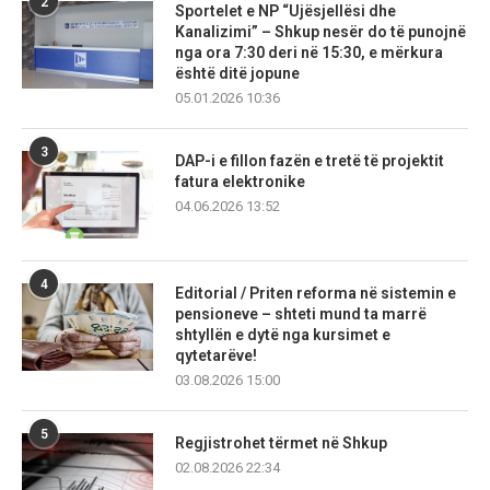
2
Sportelet e NP “Ujësjellësi dhe
Kanalizimi” – Shkup nesër do të punojnë
nga ora 7:30 deri në 15:30, e mërkura
është ditë jopune
05.01.2026 10:36
3
DAP-i e fillon fazën e tretë të projektit
fatura elektronike
04.06.2026 13:52
4
Editorial / Priten reforma në sistemin e
pensioneve – shteti mund ta marrë
shtyllën e dytë nga kursimet e
qytetarëve!
03.08.2026 15:00
5
Regjistrohet tërmet në Shkup
02.08.2026 22:34