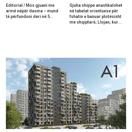
Editorial / Mos gjuani me
Gjuha shqipe anashkalohet
armë nëpër dasma – mund
në tabelat orientuese për
të përfundoni deri në 5...
fshatin e banuar plotësisht
me shqiptarë, Llojan, kur...