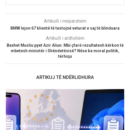
Artikulli i mëparshëm
BMW lejon 67 klientë të testojnë veturat e saj të blinduara
Artikulli i ardhshëm
Bexhet Musliu pyet Azir Aliun: Mbi çfarë rezultatesh kërkon të
mbetesh ministër i Shëndetësisë? Nëse ke moral politik,
tërhiqu
ARTIKUJ TË NDËRLIDHURA