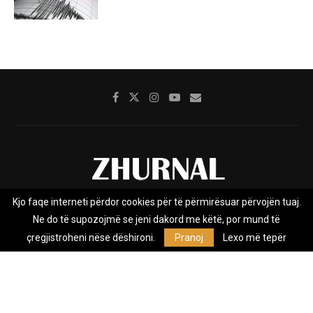
Kjo faqe interneti përdor cookies për të përmirësuar përvojën tuaj.
Rreth nesh
Impresumi
Marketing
Kontakt
Ne do të supozojmë se jeni dakord me këtë, por mund të
Privacy Policy
çregjistroheni nëse dëshironi.
Pranoj
Lexo më tepër
Zhurnal.mk është Agjenci e Lajmeve e pavarur, e themeluar në vitin
2009, që e mbulon Maqedoninë, Kosovën, Shqipërinë edhe lajmet
nga bota.
@2026 - All Right Reserved. Designed and Developed by