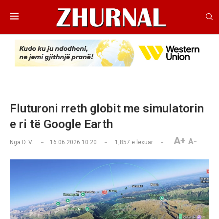
Fluturoni rreth globit me simulatorin
e ri të Google Earth
A+
A-
Nga
D. V.
16.06.2026 10:20
1,857
e lexuar