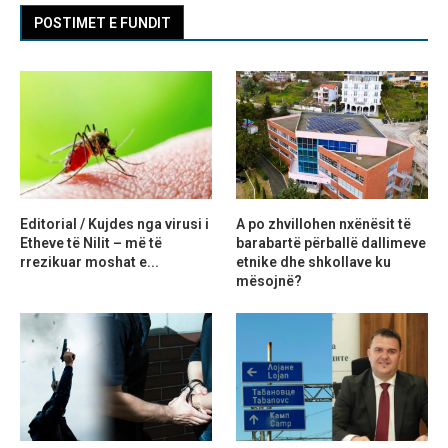
POSTIMET E FUNDIT
Editorial / Kujdes nga virusi i
A po zhvillohen nxënësit të
Etheve të Nilit – më të
barabartë përballë dallimeve
rrezikuar moshat e...
etnike dhe shkollave ku
mësojnë?