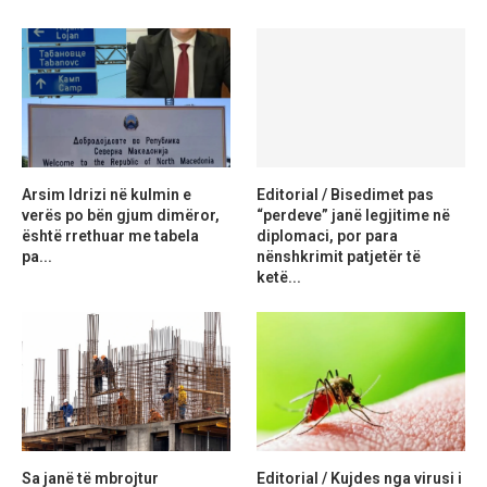
Arsim Idrizi në kulmin e
Editorial / Bisedimet pas
verës po bën gjum dimëror,
“perdeve” janë legjitime në
është rrethuar me tabela
diplomaci, por para
pa...
nënshkrimit patjetër të
ketë...
Sa janë të mbrojtur
Editorial / Kujdes nga virusi i