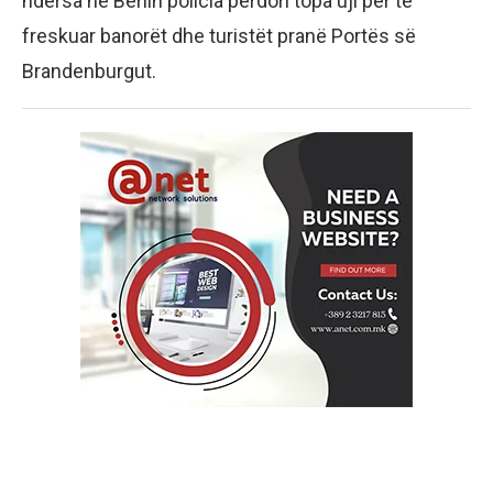
ndërsa në Berlin policia përdori topa uji për të
freskuar banorët dhe turistët pranë Portës së
Brandenburgut.