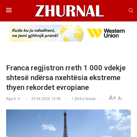
Franca regjistron rreth 1 000 vdekje
shtesë ndërsa nxehtësia ekstreme
thyen rekordet evropiane
A+
A-
Nga
D. V.
29.06.2026 13:49
1,834
e lexuar