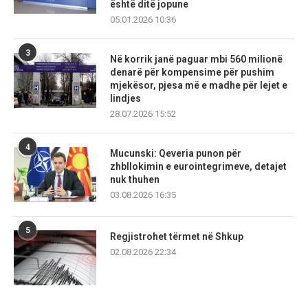
është ditë jopune
05.01.2026 10:36
3
Në korrik janë paguar mbi 560 milionë
denarë për kompensime për pushim
mjekësor, pjesa më e madhe për lejet e
lindjes
28.07.2026 15:52
4
Mucunski: Qeveria punon për
zhbllokimin e eurointegrimeve, detajet
nuk thuhen
03.08.2026 16:35
5
Regjistrohet tërmet në Shkup
02.08.2026 22:34