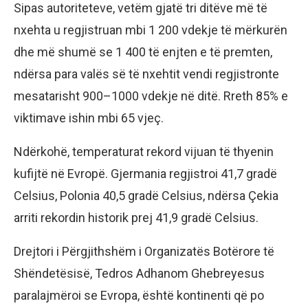
Sipas autoriteteve, vetëm gjatë tri ditëve më të
nxehta u regjistruan mbi 1 200 vdekje të mërkurën
dhe më shumë se 1 400 të enjten e të premten,
ndërsa para valës së të nxehtit vendi regjistronte
mesatarisht 900–1000 vdekje në ditë. Rreth 85% e
viktimave ishin mbi 65 vjeç.
Ndërkohë, temperaturat rekord vijuan të thyenin
kufijtë në Evropë. Gjermania regjistroi 41,7 gradë
Celsius, Polonia 40,5 gradë Celsius, ndërsa Çekia
arriti rekordin historik prej 41,9 gradë Celsius.
Drejtori i Përgjithshëm i Organizatës Botërore të
Shëndetësisë, Tedros Adhanom Ghebreyesus
paralajmëroi se Evropa, është kontinenti që po