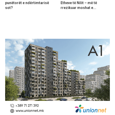
punëtorët e ndërtimtarisë
Etheve të Nilit – më të
sot?
rrezikuar moshat e...