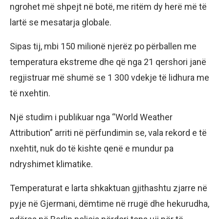
ngrohet më shpejt në botë, me ritëm dy herë më të
lartë se mesatarja globale.
Sipas tij, mbi 150 milionë njerëz po përballen me
temperatura ekstreme dhe që nga 21 qershori janë
regjistruar më shumë se 1 300 vdekje të lidhura me
të nxehtin.
Një studim i publikuar nga “World Weather
Attribution” arriti në përfundimin se, vala rekord e të
nxehtit, nuk do të kishte qenë e mundur pa
ndryshimet klimatike.
Temperaturat e larta shkaktuan gjithashtu zjarre në
pyje në Gjermani, dëmtime në rrugë dhe hekurudha,