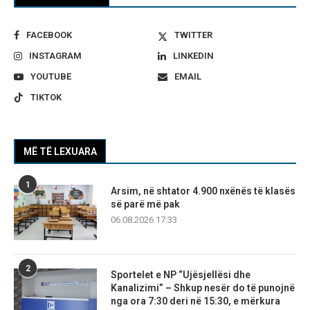
FACEBOOK
TWITTER
INSTAGRAM
LINKEDIN
YOUTUBE
EMAIL
TIKTOK
MË TË LEXUARA
1
Arsim, në shtator 4.900 nxënës të klasës
së parë më pak
06.08.2026 17:33
2
Sportelet e NP “Ujësjellësi dhe
Kanalizimi” – Shkup nesër do të punojnë
nga ora 7:30 deri në 15:30, e mërkura