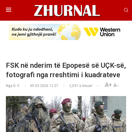
FSK në nderim të Epopesë së UÇK-së,
fotografi nga rreshtimi i kuadrateve
A+
A-
Nga
D. V.
05.03.2026 12:27
2,031
e lexuar