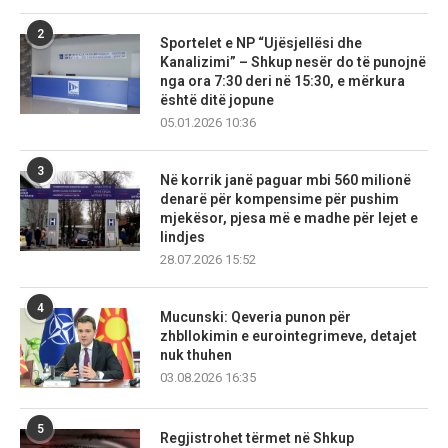
2
Sportelet e NP “Ujësjellësi dhe
Kanalizimi” – Shkup nesër do të punojnë
nga ora 7:30 deri në 15:30, e mërkura
është ditë jopune
05.01.2026 10:36
3
Në korrik janë paguar mbi 560 milionë
denarë për kompensime për pushim
mjekësor, pjesa më e madhe për lejet e
lindjes
28.07.2026 15:52
4
Mucunski: Qeveria punon për
zhbllokimin e eurointegrimeve, detajet
nuk thuhen
03.08.2026 16:35
5
Regjistrohet tërmet në Shkup