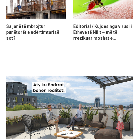
Sa janë të mbrojtur
Editorial / Kujdes nga virusi i
punëtorët e ndërtimtarisë
Etheve të Nilit – më të
sot?
rrezikuar moshat e...