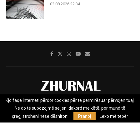
02.08.2026 22:34
Kjo faqe interneti përdor cookies për të përmirësuar përvojën tuaj.
Rreth nesh
Impresumi
Marketing
Kontakt
Ne do të supozojmë se jeni dakord me këtë, por mund të
Privacy Policy
çregjistroheni nëse dëshironi.
Pranoj
Lexo më tepër
Zhurnal.mk është Agjenci e Lajmeve e pavarur, e themeluar në vitin
2009, që e mbulon Maqedoninë, Kosovën, Shqipërinë edhe lajmet
nga bota.