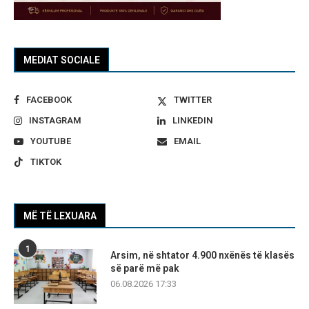
MEDIAT SOCIALE
FACEBOOK
TWITTER
INSTAGRAM
LINKEDIN
YOUTUBE
EMAIL
TIKTOK
MË TË LEXUARA
1
Arsim, në shtator 4.900 nxënës të klasës
së parë më pak
06.08.2026 17:33