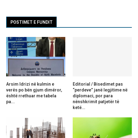
POSTIMET E FUNDIT
Arsim Idrizi në kulmin e
Editorial / Bisedimet pas
verës po bën gjum dimëror,
“perdeve” janë legjitime në
është rrethuar me tabela
diplomaci, por para
pa...
nënshkrimit patjetër të
ketë...