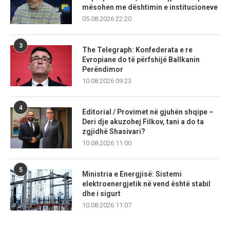
mësohen me dështimin e institucioneve
05.08.2026 22:20
3
The Telegraph: Konfederata e re
Evropiane do të përfshijë Ballkanin
Perëndimor
10.08.2026 09:23
4
Editorial / Provimet në gjuhën shqipe –
Deri dje akuzohej Filkov, tani a do ta
zgjidhë Shasivari?
10.08.2026 11:00
5
Ministria e Energjisë: Sistemi
elektroenergjetik në vend është stabil
dhe i sigurt
10.08.2026 11:07