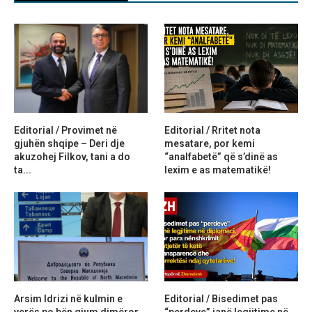
Editorial / Provimet në
Editorial / Rritet nota
gjuhën shqipe – Deri dje
mesatare, por kemi
akuzohej Filkov, tani a do
“analfabetë” që s’dinë as
ta...
lexim e as matematikë!
Arsim Idrizi në kulmin e
Editorial / Bisedimet pas
verës po bën gjum dimëror,
“perdeve” janë legjitime në