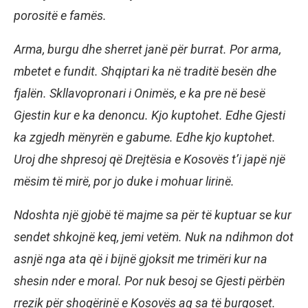
porositë e famës.
Arma, burgu dhe sherret janë për burrat. Por arma,
mbetet e fundit. Shqiptari ka në traditë besën dhe
fjalën. Skllavopronari i Onimës, e ka pre në besë
Gjestin kur e ka denoncu. Kjo kuptohet. Edhe Gjesti
ka zgjedh mënyrën e gabume. Edhe kjo kuptohet.
Uroj dhe shpresoj që Drejtësia e Kosovës t’i japë një
mësim të mirë, por jo duke i mohuar lirinë.
Ndoshta një gjobë të majme sa për të kuptuar se kur
sendet shkojnë keq, jemi vetëm. Nuk na ndihmon dot
asnjë nga ata që i bijnë gjoksit me trimëri kur na
shesin nder e moral. Por nuk besoj se Gjesti përbën
rrezik për shoqërinë e Kosovës aq sa të burgoset.