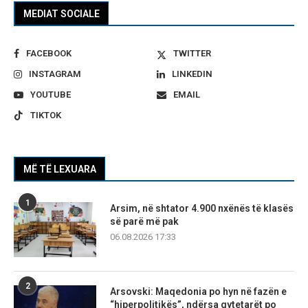
MEDIAT SOCIALE
FACEBOOK
TWITTER
INSTAGRAM
LINKEDIN
YOUTUBE
EMAIL
TIKTOK
MË TË LEXUARA
1
Arsim, në shtator 4.900 nxënës të klasës
së parë më pak
06.08.2026 17:33
2
Arsovski: Maqedonia po hyn në fazën e
“hiperpolitikës”, ndërsa qytetarët po