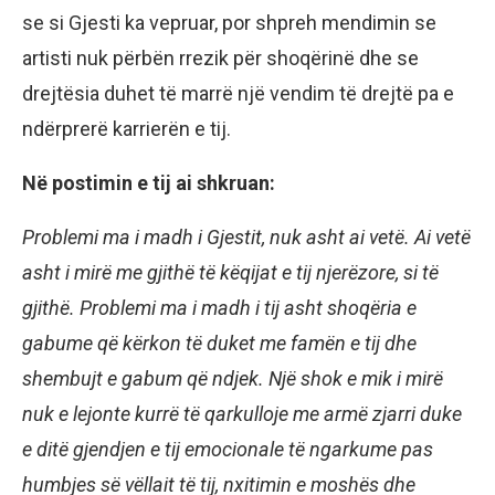
se si Gjesti ka vepruar, por shpreh mendimin se
artisti nuk përbën rrezik për shoqërinë dhe se
drejtësia duhet të marrë një vendim të drejtë pa e
ndërprerë karrierën e tij.
Në postimin e tij ai shkruan:
Problemi ma i madh i Gjestit, nuk asht ai vetë. Ai vetë
asht i mirë me gjithë të këqijat e tij njerëzore, si të
gjithë. Problemi ma i madh i tij asht shoqëria e
gabume që kërkon të duket me famën e tij dhe
shembujt e gabum që ndjek. Një shok e mik i mirë
nuk e lejonte kurrë të qarkulloje me armë zjarri duke
e ditë gjendjen e tij emocionale të ngarkume pas
humbjes së vëllait të tij, nxitimin e moshës dhe