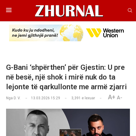
G-Bani ‘shpërthen’ për Gjestin: U pre
në besë, një shok i mirë nuk do ta
lejonte të qarkullonte me armë zjarri
A+
A-
Nga
D. V.
13.03.2026 15:29
3,391
e lexuar