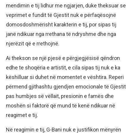
mendimin e tij lidhur me ngjarjen, duke theksuar se
veprimet e fundit të Gjestit nuk e përfaqësojnë
domosdoshmërisht karakterin e tij, por sipas tij
janë ndikuar nga rrethana të ndryshme dhe nga
njerëzit që e rrethojnë.
Ai thekson se një pjesë e përgjegjësisë qëndron
edhe te shoqëria e artistit, e cila sipas tij nuk e ka
këshilluar si duhet në momentet e vështira. Reperi
përmend gjithashtu gjendjen emocionale të Gjestit
pas humbjes së vëllait, presionin e famës dhe
moshën si faktorë që mund të kenë ndikuar në
reagimet e tij.
Në reagimin e tij, G-Bani nuk e justifikon mënyrën