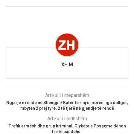
XH M
Artikulli i mëparshëm
Ngjarje e rëndë në Shëngjin/ Katër të rinj u morën nga dallgët,
mbyten 2 prej tyre, 2 të tjerë në gjendje të rëndë
Artikulli i ardhshëm
Trafik armësh dhe grup kriminal, Gjykata e Posaçme dënon
tre të pandehur