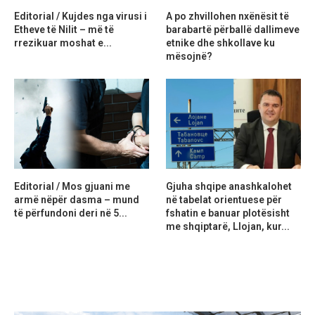
Editorial / Kujdes nga virusi i
A po zhvillohen nxënësit të
Etheve të Nilit – më të
barabartë përballë dallimeve
rrezikuar moshat e...
etnike dhe shkollave ku
mësojnë?
Editorial / Mos gjuani me
Gjuha shqipe anashkalohet
armë nëpër dasma – mund
në tabelat orientuese për
të përfundoni deri në 5...
fshatin e banuar plotësisht
me shqiptarë, Llojan, kur...