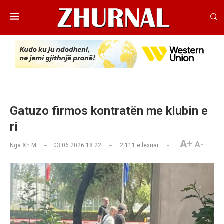
Gatuzo firmos kontratën me klubin e
ri
A+
A-
Nga
Xh M
03.06.2026 18:22
2,111
e lexuar