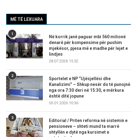
MË TË LEXUARA
1
Në korrik janë paguar mbi 560 milionë
denarë për kompensime për pushim
mjekësor, pjesa më e madhe për lejet e
lindjes
28.07.2026 15:52
2
Sportelet e NP “Ujësjellësi dhe
Kanalizimi” – Shkup nesër do të punojnë
nga ora 7:30 deri në 15:30, e mërkura
është ditë jopune
05.01.2026 10:36
3
Editorial / Priten reforma në sistemin e
pensioneve – shteti mund ta marrë
shtyllën e dytë nga kursimet e