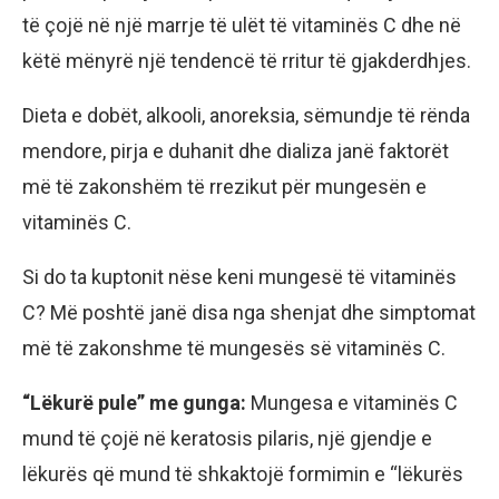
të çojë në një marrje të ulët të vitaminës C dhe në
këtë mënyrë një tendencë të rritur të gjakderdhjes.
Dieta e dobët, alkooli, anoreksia, sëmundje të rënda
mendore, pirja e duhanit dhe dializa janë faktorët
më të zakonshëm të rrezikut për mungesën e
vitaminës C.
Si do ta kuptonit nëse keni mungesë të vitaminës
C? Më poshtë janë disa nga shenjat dhe simptomat
më të zakonshme të mungesës së vitaminës C.
“Lëkurë pule” me gunga:
Mungesa e vitaminës C
mund të çojë në keratosis pilaris, një gjendje e
lëkurës që mund të shkaktojë formimin e “lëkurës