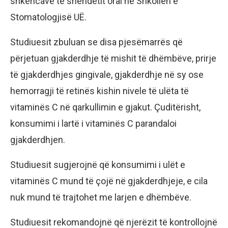
shkencave të shëndetit oral në Shkollën e
Stomatologjisë UË.
Studiuesit zbuluan se disa pjesëmarrës që
përjetuan gjakderdhje të mishit të dhëmbëve, prirje
të gjakderdhjes gingivale, gjakderdhje në sy ose
hemorragji të retinës kishin nivele të ulëta të
vitaminës C në qarkullimin e gjakut. Çuditërisht,
konsumimi i lartë i vitaminës C parandaloi
gjakderdhjen.
Studiuesit sugjerojnë që konsumimi i ulët e
vitaminës C mund të çojë në gjakderdhjeje, e cila
nuk mund të trajtohet me larjen e dhëmbëve.
Studiuesit rekomandojnë që njerëzit të kontrollojnë