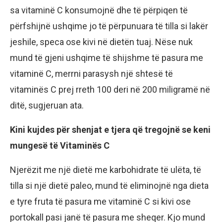
sa vitaminë C konsumojnë dhe të përpiqen të
përfshijnë ushqime jo të përpunuara të tilla si lakër
jeshile, speca ose kivi në dietën tuaj. Nëse nuk
mund të gjeni ushqime të shijshme të pasura me
vitaminë C, merrni parasysh një shtesë të
vitaminës C prej rreth 100 deri në 200 miligramë në
ditë, sugjeruan ata.
Kini kujdes për shenjat e tjera që tregojnë se keni
mungesë të Vitaminës C
Njerëzit me një dietë me karbohidrate të ulëta, të
tilla si një dietë paleo, mund të eliminojnë nga dieta
e tyre fruta të pasura me vitaminë C si kivi ose
portokall pasi janë të pasura me sheqer. Kjo mund