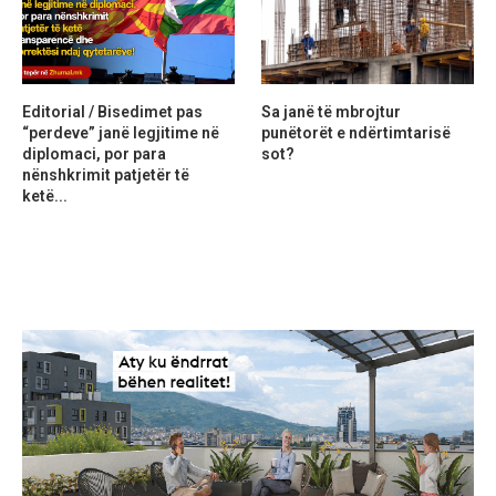
Editorial / Bisedimet pas
Sa janë të mbrojtur
“perdeve” janë legjitime në
punëtorët e ndërtimtarisë
diplomaci, por para
sot?
nënshkrimit patjetër të
ketë...