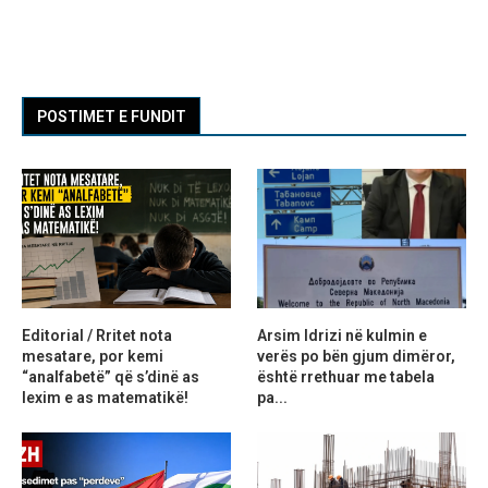
POSTIMET E FUNDIT
Editorial / Rritet nota
Arsim Idrizi në kulmin e
mesatare, por kemi
verës po bën gjum dimëror,
“analfabetë” që s’dinë as
është rrethuar me tabela
lexim e as matematikë!
pa...