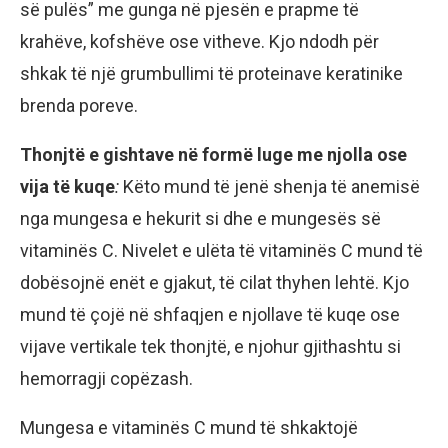
së pulës” me gunga në pjesën e prapme të
krahëve, kofshëve ose vitheve. Kjo ndodh për
shkak të një grumbullimi të proteinave keratinike
brenda poreve.
Thonjtë e gishtave në formë luge me njolla ose
vija të kuqe
:
Këto mund të jenë shenja të anemisë
nga mungesa e hekurit si dhe e mungesës së
vitaminës C. Nivelet e ulëta të vitaminës C mund të
dobësojnë enët e gjakut, të cilat thyhen lehtë. Kjo
mund të çojë në shfaqjen e njollave të kuqe ose
vijave vertikale tek thonjtë, e njohur gjithashtu si
hemorragji copëzash.
Mungesa e vitaminës C mund të shkaktojë