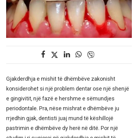
Gjakderdhja e mishit të dhëmbëve zakonisht
konsiderohet si një problem dentar ose një shenjë
e gingivitit, një fazë e hershme e sëmundjes
periodontale. Pra, nëse mishrat e dhëmbëve ju
rrjedhin gjak, dentisti juaj mund të këshillojë
pastrimin e dhëmbëve dy herë në ditë. Por një
studim i ri sugjeroi që gjakderdhja e mishit të