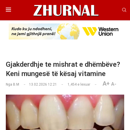
Gjakderdhje te mishrat e dhëmbëve?
Keni mungesë të kësaj vitamine
A+
A-
Nga
B.M
13.02.2026 12:21
1,454
e lexuar