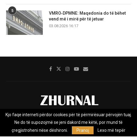
5
VMRO‑DPMNE: Maqedonia do të bëhet
vend më i mirë për të jetuar
03.08.2026 16:17
Kjo faqe interneti përdor cookies për të përmirësuar përvojën tuaj.
Rreth nesh
Impresumi
Marketing
Kontakt
Ne do të supozojmë se jeni dakord me këtë, por mund të
Privacy Policy
çregjistroheni nëse dëshironi.
Pranoj
Lexo më tepër
Zhurnal.mk është Agjenci e Lajmeve e pavarur, e themeluar në vitin