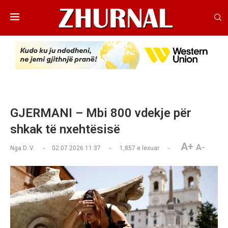
GJERMANI – Mbi 800 vdekje për
shkak të nxehtësisë
A+
A-
Nga
D. V.
02.07.2026 11:37
1,857
e lexuar