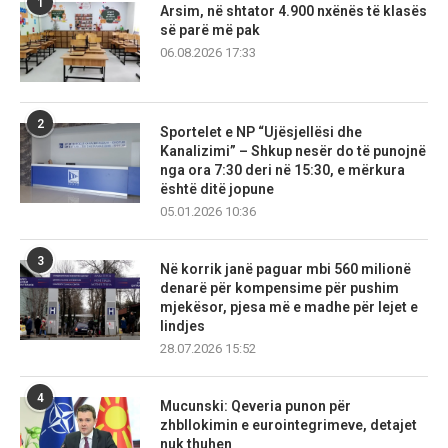
1
Arsim, në shtator 4.900 nxënës të klasës
së parë më pak
06.08.2026 17:33
2
Sportelet e NP “Ujësjellësi dhe
Kanalizimi” – Shkup nesër do të punojnë
nga ora 7:30 deri në 15:30, e mërkura
është ditë jopune
05.01.2026 10:36
3
Në korrik janë paguar mbi 560 milionë
denarë për kompensime për pushim
mjekësor, pjesa më e madhe për lejet e
lindjes
28.07.2026 15:52
4
Mucunski: Qeveria punon për
zhbllokimin e eurointegrimeve, detajet
nuk thuhen