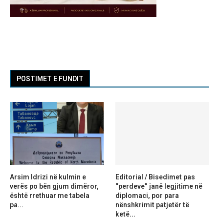
POSTIMET E FUNDIT
Arsim Idrizi në kulmin e
Editorial / Bisedimet pas
verës po bën gjum dimëror,
“perdeve” janë legjitime në
është rrethuar me tabela
diplomaci, por para
pa...
nënshkrimit patjetër të
ketë...