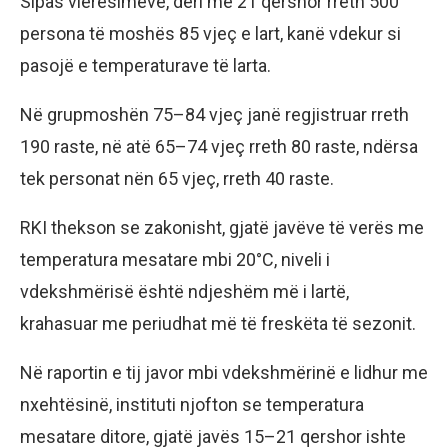
Sipas vlerësimeve, deri më 21 qershor rreth 500
persona të moshës 85 vjeç e lart, kanë vdekur si
pasojë e temperaturave të larta.
Në grupmoshën 75–84 vjeç janë regjistruar rreth
190 raste, në atë 65–74 vjeç rreth 80 raste, ndërsa
tek personat nën 65 vjeç, rreth 40 raste.
RKI thekson se zakonisht, gjatë javëve të verës me
temperatura mesatare mbi 20°C, niveli i
vdekshmërisë është ndjeshëm më i lartë,
krahasuar me periudhat më të freskëta të sezonit.
Në raportin e tij javor mbi vdekshmërinë e lidhur me
nxehtësinë, instituti njofton se temperatura
mesatare ditore, gjatë javës 15–21 qershor ishte