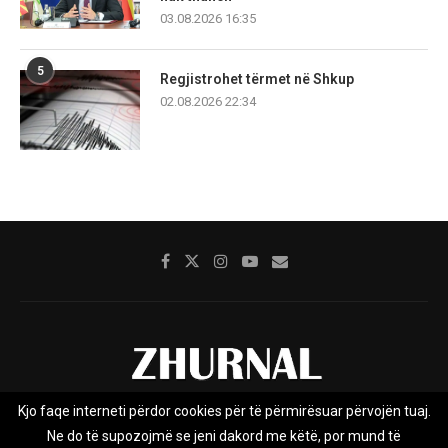
03.08.2026 16:35
5
Regjistrohet tërmet në Shkup
02.08.2026 22:34
Kjo faqe interneti përdor cookies për të përmirësuar përvojën tuaj.
Rreth nesh
Impresumi
Marketing
Kontakt
Ne do të supozojmë se jeni dakord me këtë, por mund të