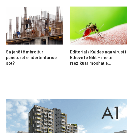
Sa janë të mbrojtur
Editorial / Kujdes nga virusi i
punëtorët e ndërtimtarisë
Etheve të Nilit – më të
sot?
rrezikuar moshat e...