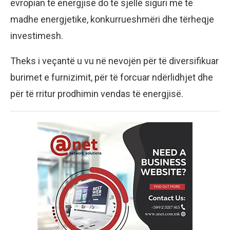
evropian të energjisë do të sjellë siguri më të
madhe energjetike, konkurrueshmëri dhe tërheqje
investimesh.
Theks i veçantë u vu në nevojën për të diversifikuar
burimet e furnizimit, për të forcuar ndërlidhjet dhe
për të rritur prodhimin vendas të energjisë.