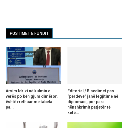
POSTIMET E FUNDIT
Arsim Idrizi në kulmin e
Editorial / Bisedimet pas
verës po bën gjum dimëror,
“perdeve” janë legjitime në
është rrethuar me tabela
diplomaci, por para
pa...
nënshkrimit patjetër të
ketë...