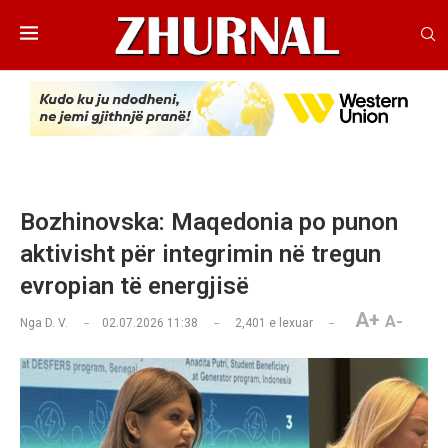
Bozhinovska: Maqedonia po punon
aktivisht për integrimin në tregun
evropian të energjisë
A+
A-
Nga
D. V.
02.07.2026 11:38
2,401
e lexuar