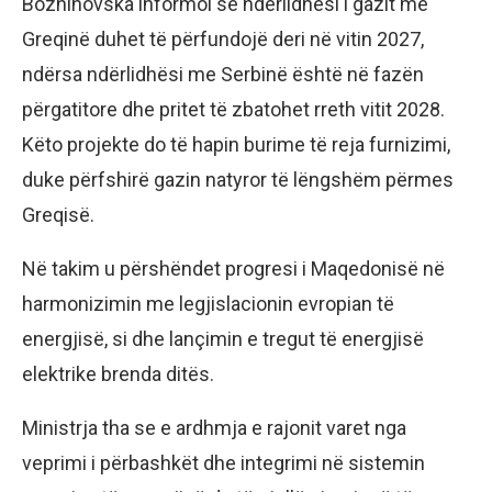
Bozhinovska informoi se ndërlidhësi i gazit me
Greqinë duhet të përfundojë deri në vitin 2027,
ndërsa ndërlidhësi me Serbinë është në fazën
përgatitore dhe pritet të zbatohet rreth vitit 2028.
Këto projekte do të hapin burime të reja furnizimi,
duke përfshirë gazin natyror të lëngshëm përmes
Greqisë.
Në takim u përshëndet progresi i Maqedonisë në
harmonizimin me legjislacionin evropian të
energjisë, si dhe lançimin e tregut të energjisë
elektrike brenda ditës.
Ministrja tha se e ardhmja e rajonit varet nga
veprimi i përbashkët dhe integrimi në sistemin