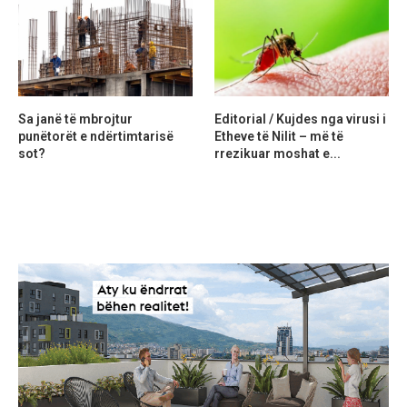
Sa janë të mbrojtur
Editorial / Kujdes nga virusi i
punëtorët e ndërtimtarisë
Etheve të Nilit – më të
sot?
rrezikuar moshat e...