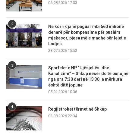
06.08.2026 17:33
2
Në korrik janë paguar mbi 560 milionë
denarë për kompensime për pushim
mjekësor, pjesa më e madhe për lejet e
lindjes
28.07.2026 15:52
3
Sportelet e NP “Ujësjellësi dhe
Kanalizimi” – Shkup nesër do të punojnë
nga ora 7:30 deri në 15:30, e mërkura
është ditë jopune
05.01.2026 10:36
4
Regjistrohet tërmet në Shkup
02.08.2026 22:34