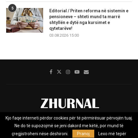
5
Editorial / Priten reforma në sistemin e
pensioneve – shteti mund ta marrë
shtyllën e dytë nga kursimet e
qytetarëve!
03.08.2026 15:00
Kjo faqe interneti përdor cookies për të përmirësuar përvojën tuaj.
Rreth nesh
Impresumi
Marketing
Kontakt
Ne do të supozojmë se jeni dakord me këtë, por mund të
Privacy Policy
çregjistroheni nëse dëshironi.
Pranoj
Lexo më tepër