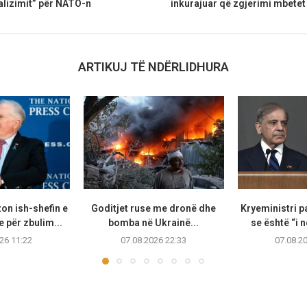
alizimit” për NATO-n
inkurajuar që zgjerimi mbetet 
ARTIKUJ TË NDËRLIDHURA
on ish-shefin e
Goditjet ruse me dronë dhe
Kryeministri p
 për zbulim...
bomba në Ukrainë...
se është “i n
26 11:22
07.08.2026 22:33
07.08.2