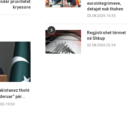
ndër prioritetet
eurointegrimeve,
kryesore
detajet nuk thuhen
03.08.2026 16:35
5
Regjistrohet tërmet
në Shkup
02.08.2026 22:34
akistanez thotë
Spanja thirrje sërish Italisë:
SHBA vendos 
deruar” për...
Rihapni kufijtë, ose do...
zyrtarëve u
kompa
026 19:30
07.08.2026 19:17
07.08.2