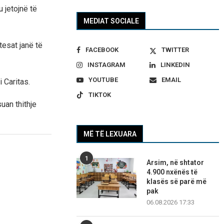
u jetojnë të
MEDIAT SOCIALE
tesat janë të
FACEBOOK
TWITTER
INSTAGRAM
LINKEDIN
YOUTUBE
EMAIL
i Caritas.
TIKTOK
uan thithje
MË TË LEXUARA
1
Arsim, në shtator
4.900 nxënës të
klasës së parë më
pak
06.08.2026 17:33