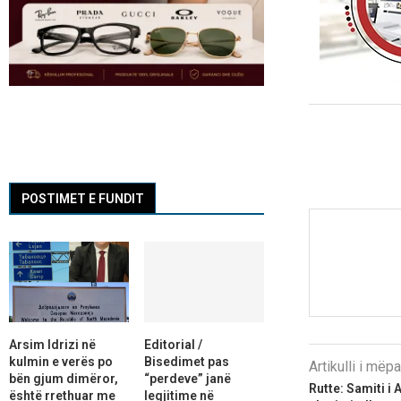
POSTIMET E FUNDIT
Arsim Idrizi në
Editorial /
kulmin e verës po
Bisedimet pas
Artikulli i më
bën gjum dimëror,
“perdeve” janë
Rutte: Samiti i 
është rrethuar me
legjitime në