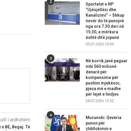
2
Sportelet e NP
“Ujësjellësi dhe
Kanalizimi” – Shkup
nesër do të punojnë
nga ora 7:30 deri në
15:30, e mërkura
është ditë jopune
05.01.2026 10:36
3
Në korrik janë paguar
mbi 560 milionë
denarë për
kompensime për
pushim mjekësor,
pjesa më e madhe
për lejet e lindjes
28.07.2026 15:52
4
Mucunski: Qeveria
kulli i ardhshëm
punon për
 e BE, Begaj: Të
zhbllokimin e