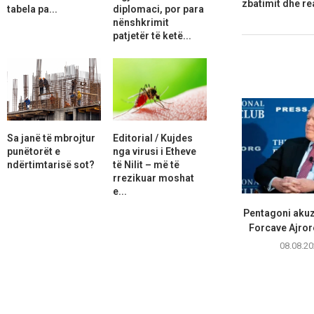
zbatimit dhe re
tabela pa...
diplomaci, por para
nënshkrimit
patjetër të ketë...
Sa janë të mbrojtur
Editorial / Kujdes
punëtorët e
nga virusi i Etheve
ndërtimtarisë sot?
të Nilit – më të
rrezikuar moshat
e...
Pentagoni akuz
Forcave Ajrore
08.08.20