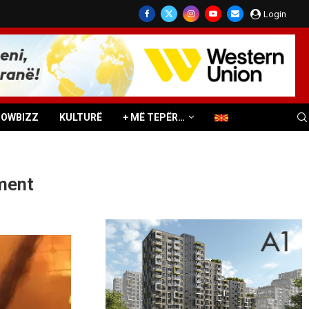
Login
HOWBIZZ
KULTURË
+ MË TEPËR…
ament