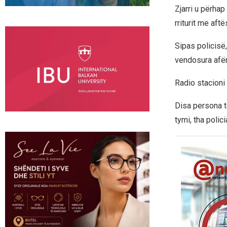
Zjarri u përhap
rriturit me aft
Sipas policisë,
vendosura afër
Radio stacioni 
Disa persona t
tymi, tha polic