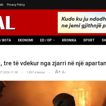
akt
Privacy Policy
/ BOTA
EKONOMI
ED / OP
KRONIKA
SPORT
S
, tre të vdekur nga zjarri në një apart
A+
A-
07.2026 11:38
1,857
e lexuar