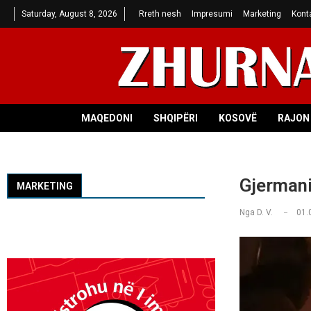
Saturday, August 8, 2026
Rreth nesh
Impresumi
Marketing
Kont
MAQEDONI
SHQIPËRI
KOSOVË
RAJON 
Gjermani
MARKETING
Nga
D. V.
01.