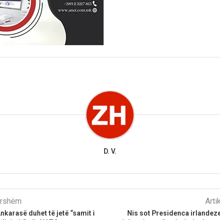
D. V.
parshëm
Arti
Ankarasë duhet të jetë “samit i
Nis sot Presidenca irlandeze