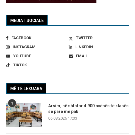
MEDIAT SOCIALE
FACEBOOK
TWITTER
INSTAGRAM
LINKEDIN
YOUTUBE
EMAIL
TIKTOK
MË TË LEXUARA
1
Arsim, në shtator 4.900 nxënës të klasës
së parë më pak
06.08.2026 17:33