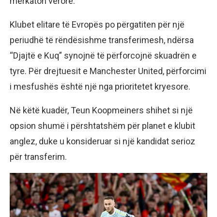
merkaton verore.
Klubet elitare të Evropës po përgatiten për një
periudhë të rëndësishme transferimesh, ndërsa
“Djajtë e Kuq” synojnë të përforcojnë skuadrën e
tyre. Për drejtuesit e Manchester United, përforcimi
i mesfushës është një nga prioritetet kryesore.
Në këtë kuadër, Teun Koopmeiners shihet si një
opsion shumë i përshtatshëm për planet e klubit
anglez, duke u konsideruar si një kandidat serioz
për transferim.