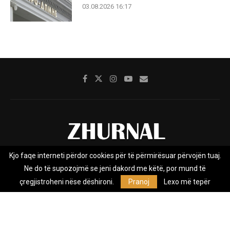
03.08.2026 16:17
Kjo faqe interneti përdor cookies për të përmirësuar përvojën tuaj.
Rreth nesh
Impresumi
Marketing
Kontakt
Ne do të supozojmë se jeni dakord me këtë, por mund të
Privacy Policy
çregjistroheni nëse dëshironi.
Pranoj
Lexo më tepër
Zhurnal.mk është Agjenci e Lajmeve e pavarur, e themeluar në vitin
2009, që e mbulon Maqedoninë, Kosovën, Shqipërinë edhe lajmet
nga bota.