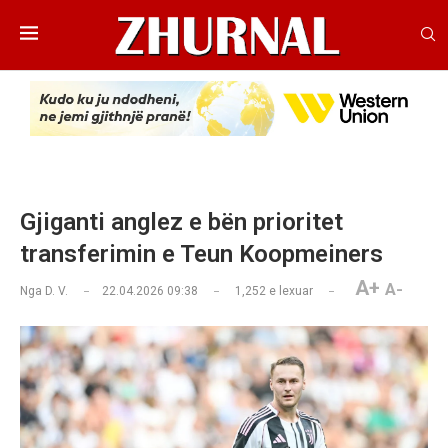
Gjiganti anglez e bën prioritet
transferimin e Teun Koopmeiners
A+
A-
Nga
D. V.
22.04.2026 09:38
1,252
e lexuar