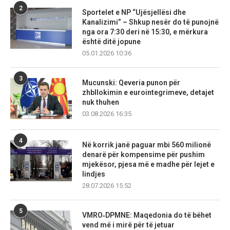
2
Sportelet e NP “Ujësjellësi dhe
Kanalizimi” – Shkup nesër do të punojnë
nga ora 7:30 deri në 15:30, e mërkura
është ditë jopune
05.01.2026 10:36
3
Mucunski: Qeveria punon për
zhbllokimin e eurointegrimeve, detajet
nuk thuhen
03.08.2026 16:35
4
Në korrik janë paguar mbi 560 milionë
denarë për kompensime për pushim
mjekësor, pjesa më e madhe për lejet e
lindjes
28.07.2026 15:52
5
VMRO‑DPMNE: Maqedonia do të bëhet
vend më i mirë për të jetuar