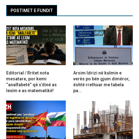
POSTIMET E FUNDIT
Editorial / Rritet nota
Arsim Idrizi në kulmin e
mesatare, por kemi
verës po bën gjum dimëror,
“analfabetë” që s’dinë as
është rrethuar me tabela
lexim e as matematikë!
pa...