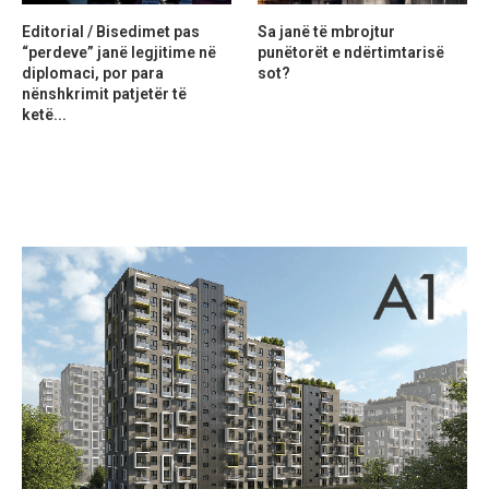
Editorial / Bisedimet pas
Sa janë të mbrojtur
“perdeve” janë legjitime në
punëtorët e ndërtimtarisë
diplomaci, por para
sot?
nënshkrimit patjetër të
ketë...