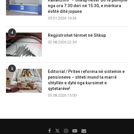
nga ora 7:30 deri në 15:30, e mërkura
është ditë jopune
05.01.2026 10:36
4
Regjistrohet tërmet në Shkup
02.08.2026 22:34
5
Editorial / Priten reforma në sistemin e
pensioneve – shteti mund ta marrë
shtyllën e dytë nga kursimet e
qytetarëve!
03.08.2026 15:00