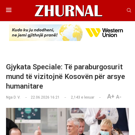
​Gjykata Speciale: Të paraburgosurit
mund të vizitojnë Kosovën për arsye
humanitare
A+
A-
Nga
D. V.
22.06.2026 16:21
2,143
e lexuar