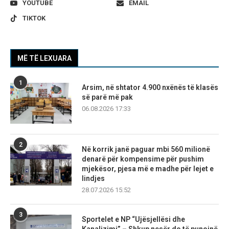
YOUTUBE
EMAIL
TIKTOK
MË TË LEXUARA
1
Arsim, në shtator 4.900 nxënës të klasës
së parë më pak
06.08.2026 17:33
2
Në korrik janë paguar mbi 560 milionë
denarë për kompensime për pushim
mjekësor, pjesa më e madhe për lejet e
lindjes
28.07.2026 15:52
3
Sportelet e NP “Ujësjellësi dhe
Kanalizimi” – Shkup nesër do të punojnë