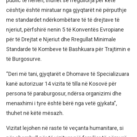
public të hënën, thuhet se rregullorja për këtë
cështje është miratuar nga gjyqtarët në përputhje
me standardet ndërkombëtare të të drejtave të
njeriut, përfshirë nenin 5 të Konventës Evropiane
për të Drejtat e Njeriut dhe Rregullat Minimale
Standarde të Kombeve të Bashkuara për Trajtimin e
të Burgosurve.
“Deri më tani, gjyqtarët e Dhomave të Specializuara
kanë autorizuar 14 vizita të tilla në Kosovë për
persona të paraburgosur, ndërsa organizimi dhe
menaxhimi i tyre është bërë nga vetë gjykata”,
thuhet në këtë mësazh.
Vizitat lejohen në raste të veçanta humanitare, si