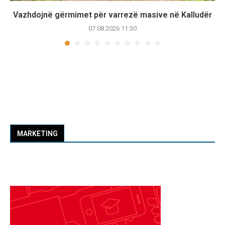
Vazhdojnë gërmimet për varrezë masive në Kalludër
07.08.2026 11:30
MARKETING