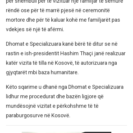
për shembull për të vizituar një familjar të sëmurë
rëndë ose për të marrë pjesë në ceremonitë
mortore dhe për të kaluar kohë me familjarët pas
vdekjes së një të afërmi.
Dhomat e Specializuara kanë bërë të ditur se në
rastin e ish-presidentit Hashim Thaçi janë realizuar
katër vizita të tilla në Kosovë, të autorizuara nga
gjyqtarët mbi baza humanitare.
Këto sqarime u dhanë nga Dhomat e Specializuara
lidhur me procedurat dhe bazën ligjore që
mundësojnë vizitat e përkohshme të të
paraburgosurve në Kosovë.