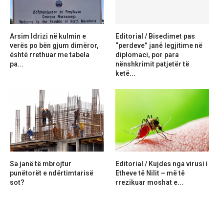
Arsim Idrizi në kulmin e
Editorial / Bisedimet pas
verës po bën gjum dimëror,
“perdeve” janë legjitime në
është rrethuar me tabela
diplomaci, por para
pa...
nënshkrimit patjetër të
ketë...
Sa janë të mbrojtur
Editorial / Kujdes nga virusi i
punëtorët e ndërtimtarisë
Etheve të Nilit – më të
sot?
rrezikuar moshat e...