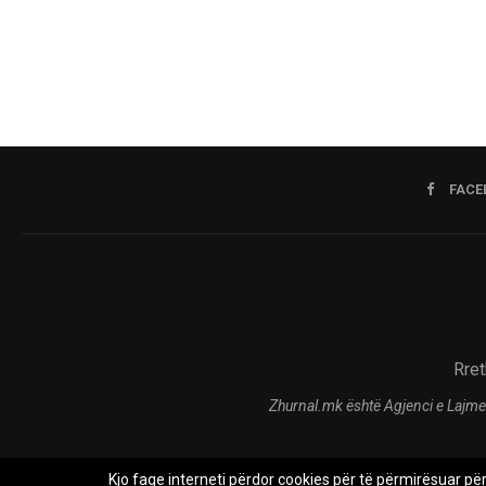
FACE
Rret
Zhurnal.mk është Agjenci e Lajme
Kjo faqe interneti përdor cookies për të përmirësuar pë