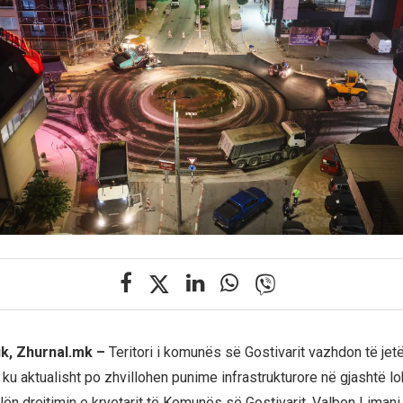
ik, Zhurnal.mk –
Teritori i komunës së Gostivarit vazhdon të jetë 
 ku aktualisht po zhvillohen punime infrastrukturore në gjashtë l
Nën drejtimin e kryetarit të Komunës së Gostivarit, Valbon Limani