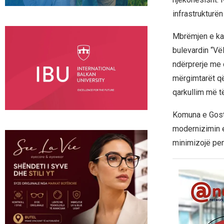
infrastrukturën
Mbrëmjen e kal
bulevardin “Vël
ndërprerje me 
mërgimtarët që 
qarkullim më të
Komuna e Gosti
modernizimin e
minimizojë pen