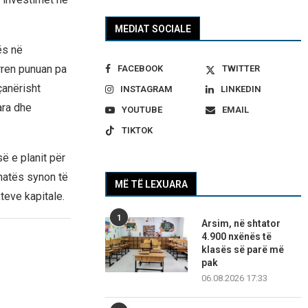
MEDIAT SOCIALE
ës në
erren punuan pa
FACEBOOK
TWITTER
çanërisht
INSTAGRAM
LINKEDIN
ara dhe
YOUTUBE
EMAIL
TIKTOK
ë e planit për
natës synon të
MË TË LEXUARA
teve kapitale.
1
Arsim, në shtator
4.900 nxënës të
klasës së parë më
pak
06.08.2026 17:33