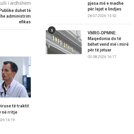
kulli i ardhshëm
pjesa më e madhe
për lejet e lindjes
 Publike duhet të
28.07.2026 15:52
 dhe administrim
efikas
5
VMRO‑DPMNE:
Maqedonia do të
bëhet vend më i mirë
për të jetuar
03.08.2026 16:17
iruse të traktit
Murtezani: BDI manipulon me
Nga 25 vat
 në rritje
gjuhën shqipe, ja si...
regjistru
026 14:19
09.08.2026 13:18
09.08.2