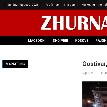
Sunday, August 9, 2026
Rreth nesh
Impresumi
Marketing
Kontak
MAQEDONI
SHQIPËRI
KOSOVË
RAJON 
Gostivar,
MARKETING
Nga
D V
08.0