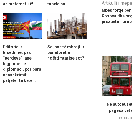
Artikulli i më
as matematikë!
tabela pa...
Mbështetje pë
Kosova dhe orga
prezanton pro
Editorial /
Sa janë të mbrojtur
Bisedimet pas
punëtorët e
“perdeve” janë
ndërtimtarisë sot?
legjitime në
diplomaci, por para
nënshkrimit
patjetër të ketë...
Në autobusët
pagesa vet
09.08.20