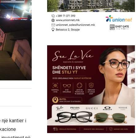
një kantier i
okacione
, investimet në