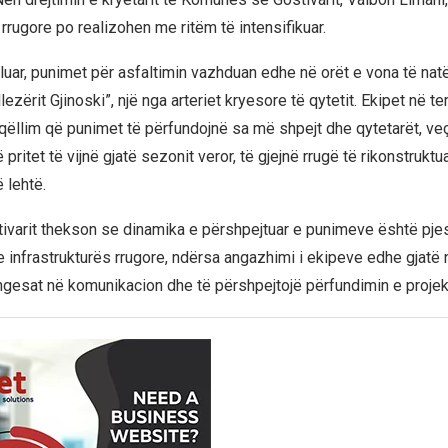
 rrugore po realizohen me ritëm të intensifikuar.
uar, punimet për asfaltimin vazhduan edhe në orët e vona të nat
lezërit Gjinoski”, një nga arteriet kryesore të qytetit. Ekipet në t
qëllim që punimet të përfundojnë sa më shpejt dhe qytetarët, ve
pritet të vijnë gjatë sezonit veror, të gjejnë rrugë të rikonstruktu
 lehtë.
varit thekson se dinamika e përshpejtuar e punimeve është pjes
 infrastrukturës rrugore, ndërsa angazhimi i ekipeve edhe gjatë 
gesat në komunikacion dhe të përshpejtojë përfundimin e projek