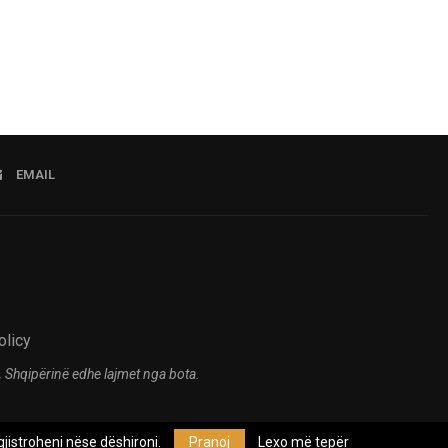
EMAIL
olicy
 Shqipërinë edhe lajmet nga bota.
jistroheni nëse dëshironi.
Pranoj
Lexo më tepër