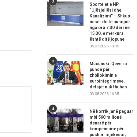
2
Sportelet e NP
“Ujësjellësi dhe
Kanalizimi” – Shkup
nesër do të punojnë
nga ora 7:30 deri në
15:30, e mërkura
është ditë jopune
05.01.2026 10:36
3
Mucunski: Qeveria
punon për
zhbllokimin e
eurointegrimeve,
detajet nuk thuhen
03.08.2026 16:35
4
Në korrik janë paguar
mbi 560 milionë
denarë për
kompensime për
pushim mjekësor,