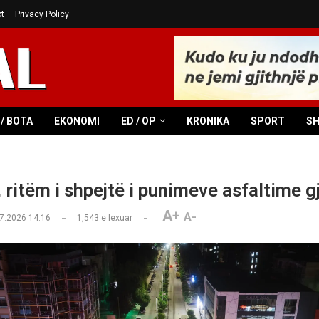
t
Privacy Policy
/ BOTA
EKONOMI
ED / OP
KRONIKA
SPORT
S
 ritëm i shpejtë i punimeve asfaltime g
A+
A-
7.2026 14:16
1,543
e lexuar