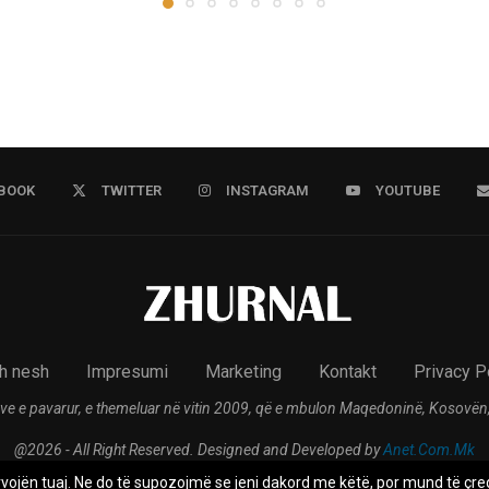
BOOK
TWITTER
INSTAGRAM
YOUTUBE
h nesh
Impresumi
Marketing
Kontakt
Privacy P
ve e pavarur, e themeluar në vitin 2009, që e mbulon Maqedoninë, Kosovën,
@2026 - All Right Reserved. Designed and Developed by
Anet.Com.Mk
rvojën tuaj. Ne do të supozojmë se jeni dakord me këtë, por mund të çreg