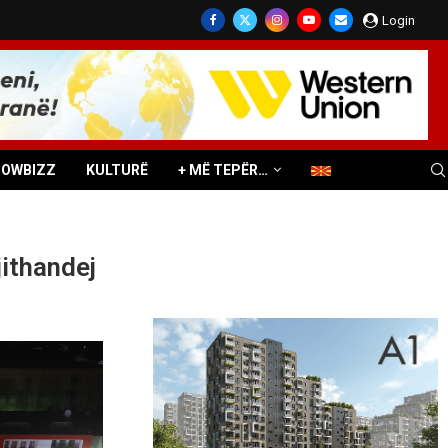
Login
HOWBIZZ
KULTURË
+ MË TEPËR…
jithandej