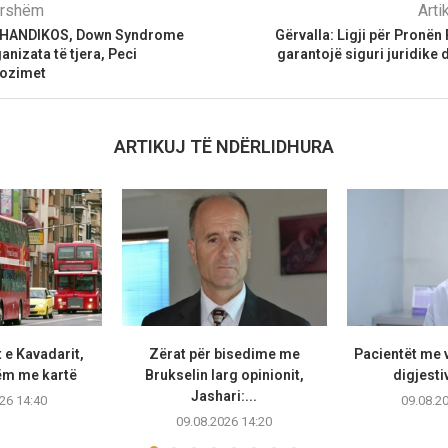
parshëm
Arti
r HANDIKOS, Down Syndrome
Gërvalla: Ligji për Pronën
nizata të tjera, Peci
garantojë siguri juridike
pozimet
ARTIKUJ TË NDËRLIDHURA
 e Kavadarit,
Zërat për bisedime me
Pacientët me v
ëm me kartë
Brukselin larg opinionit,
digjestiv
Jashari:...
26 14:40
09.08.2
09.08.2026 14:20