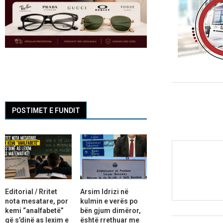
POSTIMET E FUNDIT
Editorial / Rritet
Arsim Idrizi në
nota mesatare, por
kulmin e verës po
kemi “analfabetë”
bën gjum dimëror,
që s’dinë as lexim e
është rrethuar me