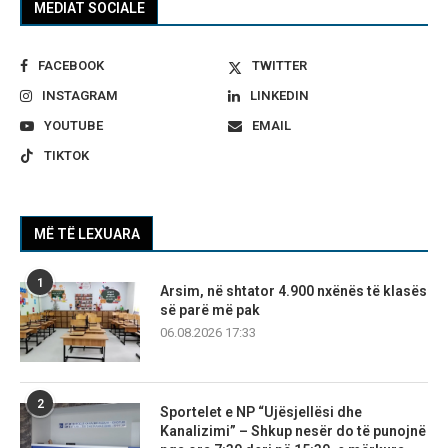
MEDIAT SOCIALE
FACEBOOK
TWITTER
INSTAGRAM
LINKEDIN
YOUTUBE
EMAIL
TIKTOK
MË TË LEXUARA
1
Arsim, në shtator 4.900 nxënës të klasës
së parë më pak
06.08.2026 17:33
2
Sportelet e NP “Ujësjellësi dhe
Kanalizimi” – Shkup nesër do të punojnë