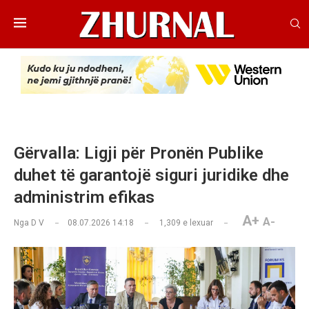
Gërvalla: Ligji për Pronën Publike
duhet të garantojë siguri juridike dhe
administrim efikas
A+
A-
Nga
D V
08.07.2026 14:18
1,309
e lexuar