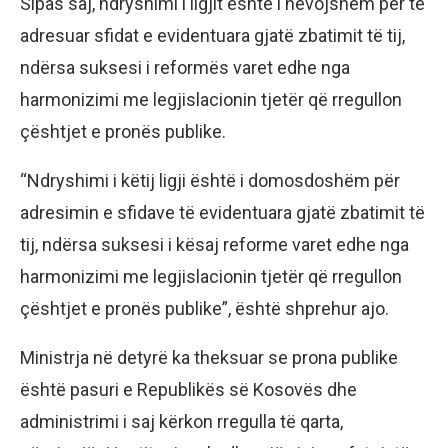
Sipas saj, ndryshimi i ligjit është i nevojshëm për të
adresuar sfidat e evidentuara gjatë zbatimit të tij,
ndërsa suksesi i reformës varet edhe nga
harmonizimi me legjislacionin tjetër që rregullon
çështjet e pronës publike.
“Ndryshimi i këtij ligji është i domosdoshëm për
adresimin e sfidave të evidentuara gjatë zbatimit të
tij, ndërsa suksesi i kësaj reforme varet edhe nga
harmonizimi me legjislacionin tjetër që rregullon
çështjet e pronës publike”, është shprehur ajo.
Ministrja në detyrë ka theksuar se prona publike
është pasuri e Republikës së Kosovës dhe
administrimi i saj kërkon rregulla të qarta,