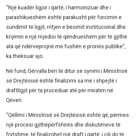
“Një kuadër ligjor i qartë, i harmonizuar dhe i
parashikueshëm është parakusht për forcimin e
sundimit të ligjit, rritjen e besimit institucional dhe
krijimin e një mjedisi të qëndrueshëm për të gjithë
ata që ndërveprojnë me fushën e pronës publike”,
ka theksuar ajo.
Në fund, Gërvalla bëri të ditur se synimi i Ministrisë
së Drejtësisë është finalizimi sa më i shpejtë i
draftligjit për ta proceduar atë për miratim në
Qeveri.
“Qëllimi i Ministrisë së Drejtësisë është që, përmes
një procesi gjithëpërfshirës dhe diskutimeve të
frytshme, të finalizohet një draft i qartë, i cili do të