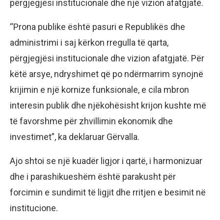
përgjegjësi institucionale dhe një vizion afatgjatë.
“Prona publike është pasuri e Republikës dhe
administrimi i saj kërkon rregulla të qarta,
përgjegjësi institucionale dhe vizion afatgjatë. Për
këtë arsye, ndryshimet që po ndërmarrim synojnë
krijimin e një kornize funksionale, e cila mbron
interesin publik dhe njëkohësisht krijon kushte më
të favorshme për zhvillimin ekonomik dhe
investimet”, ka deklaruar Gërvalla.
Ajo shtoi se një kuadër ligjor i qartë, i harmonizuar
dhe i parashikueshëm është parakusht për
forcimin e sundimit të ligjit dhe rritjen e besimit në
institucione.