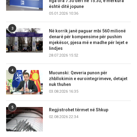
nga ora 7:30 deri në 15:30, e mërkura
është ditë jopune
05.01.2026 10:36
3
Në korrik janë paguar mbi 560 milionë
denarë për kompensime për pushim
mjekësor, pjesa më e madhe për lejet e
lindjes
28.07.2026 15:52
4
Mucunski: Qeveria punon për
zhbllokimin e eurointegrimeve, detajet
nuk thuhen
03.08.2026 16:35
5
Regjistrohet tërmet në Shkup
02.08.2026 22:34