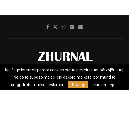
Kjo faqe interneti përdor cookies për të përmirësuar përvojën tuaj.
Rreth nesh
Impresumi
Marketing
Kontakt
Ne do të supozojmë se jeni dakord me këtë, por mund të
Privacy Policy
çregjistroheni nëse dëshironi.
Pranoj
Lexo më tepër
Zhurnal.mk është Agjenci e Lajmeve e pavarur, e themeluar në vitin
2009, që e mbulon Maqedoninë, Kosovën, Shqipërinë edhe lajmet
nga bota.
@2026 - All Right Reserved. Designed and Developed by
Anet.Com.Mk