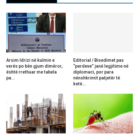
Arsim Idrizi në kulmin e
Editorial / Bisedimet pas
verës po bën gjum dimëror,
“perdeve” janë legjitime në
është rrethuar me tabela
diplomaci, por para
pa...
nënshkrimit patjetër të
ketë...