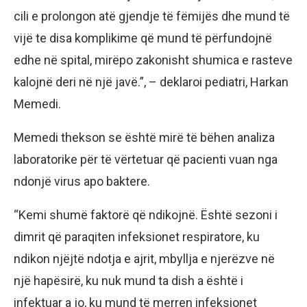
cili e prolongon atë gjendje të fëmijës dhe mund të
vijë te disa komplikime që mund të përfundojnë
edhe në spital, mirëpo zakonisht shumica e rasteve
kalojnë deri në një javë.”, – deklaroi pediatri, Harkan
Memedi.
Memedi thekson se është mirë të bëhen analiza
laboratorike për të vërtetuar që pacienti vuan nga
ndonjë virus apo baktere.
“Kemi shumë faktorë që ndikojnë. Është sezoni i
dimrit që paraqiten infeksionet respiratore, ku
ndikon njëjtë ndotja e ajrit, mbyllja e njerëzve në
një hapësirë, ku nuk mund ta dish a është i
infektuar a jo, ku mund të merren infeksionet