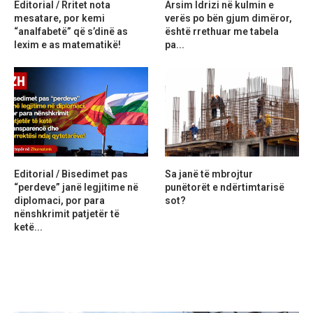
Editorial / Rritet nota
Arsim Idrizi në kulmin e
mesatare, por kemi
verës po bën gjum dimëror,
“analfabetë” që s’dinë as
është rrethuar me tabela
lexim e as matematikë!
pa...
Editorial / Bisedimet pas
Sa janë të mbrojtur
“perdeve” janë legjitime në
punëtorët e ndërtimtarisë
diplomaci, por para
sot?
nënshkrimit patjetër të
ketë...