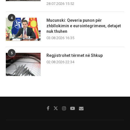
28.07.2026 15:52
4
Mucunski: Qeveria punon për
zhbllokimin e eurointegrimeve, detajet
nuk thuhen
03.08.2026 16:35
5
Regjistrohet tërmet në Shkup
02.08.2026 22:34