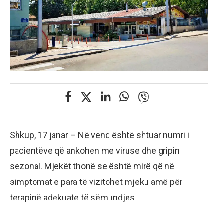
Shkup, 17 janar – Në vend është shtuar numri i
pacientëve që ankohen me viruse dhe gripin
sezonal. Mjekët thonë se është mirë që në
simptomat e para të vizitohet mjeku amë për
terapinë adekuate të sëmundjes.