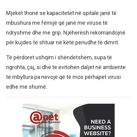
Mjekët thonë se kapacitetet në spitale janë të
mbushura me fëmijë që janë me viruse të
ndryshme dhe me grip. Njëherësh rekomandojnë
për kujdes të shtuar në këtë periudhe të dimrit.
Të përdoret ushqim i shëndetshëm, supa të
ngrohta, çaj, si dhe te evitohen daljet në ambiente
të mbyllura pa nevojë që të mos përhapet virusi
edhe më shumë.