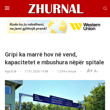
Gripi ka marrë hov në vend,
kapacitetet e mbushura nëpër spitale
A+
A-
Nga
B.M
17.01.2026 14:48
1,534
e lexuar