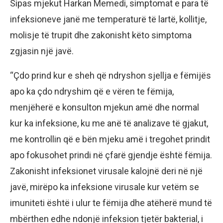
Sipas mjekut Harkan Memedi, simptomat e para të
infeksioneve janë me temperaturë të lartë, kollitje,
molisje të trupit dhe zakonisht këto simptoma
zgjasin një javë.
“Çdo prind kur e sheh që ndryshon sjellja e fëmijës
apo ka çdo ndryshim që e vëren te fëmija,
menjëherë e konsulton mjekun amë dhe normal
kur ka infeksione, ku me anë të analizave të gjakut,
me kontrollin që e bën mjeku amë i tregohet prindit
apo fokusohet prindi në çfarë gjendje është fëmija.
Zakonisht infeksionet virusale kalojnë deri në një
javë, mirëpo ka infeksione virusale kur vetëm se
imuniteti është i ulur te fëmija dhe atëherë mund të
mbërthen edhe ndonjë infeksion tjetër bakterial, i