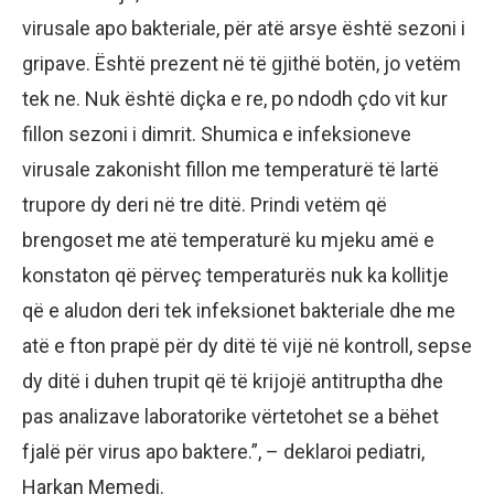
virusale apo bakteriale, për atë arsye është sezoni i
gripave. Është prezent në të gjithë botën, jo vetëm
tek ne. Nuk është diçka e re, po ndodh çdo vit kur
fillon sezoni i dimrit. Shumica e infeksioneve
virusale zakonisht fillon me temperaturë të lartë
trupore dy deri në tre ditë. Prindi vetëm që
brengoset me atë temperaturë ku mjeku amë e
konstaton që përveç temperaturës nuk ka kollitje
që e aludon deri tek infeksionet bakteriale dhe me
atë e fton prapë për dy ditë të vijë në kontroll, sepse
dy ditë i duhen trupit që të krijojë antitruptha dhe
pas analizave laboratorike vërtetohet se a bëhet
fjalë për virus apo baktere.”, – deklaroi pediatri,
Harkan Memedi.