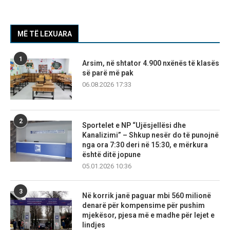
MË TË LEXUARA
1
Arsim, në shtator 4.900 nxënës të klasës
së parë më pak
06.08.2026 17:33
2
Sportelet e NP “Ujësjellësi dhe
Kanalizimi” – Shkup nesër do të punojnë
nga ora 7:30 deri në 15:30, e mërkura
është ditë jopune
05.01.2026 10:36
3
Në korrik janë paguar mbi 560 milionë
denarë për kompensime për pushim
mjekësor, pjesa më e madhe për lejet e
lindjes