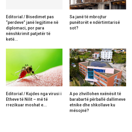
Editorial / Bisedimet pas
Sa janë të mbrojtur
“perdeve” janë legjitime në
punëtorët e ndërtimtarisë
diplomaci, por para
sot?
nënshkrimit patjetër të
ketë...
Editorial / Kujdes nga virusi i
A po zhvillohen nxënësit të
Etheve të Nilit – më të
barabartë përballë dallimeve
rrezikuar moshat e...
etnike dhe shkollave ku
mësojnë?