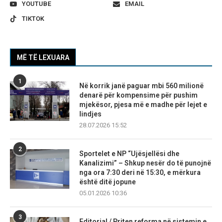
YOUTUBE
EMAIL
TIKTOK
MË TË LEXUARA
1
Në korrik janë paguar mbi 560 milionë
denarë për kompensime për pushim
mjekësor, pjesa më e madhe për lejet e
lindjes
28.07.2026 15:52
2
Sportelet e NP “Ujësjellësi dhe
Kanalizimi” – Shkup nesër do të punojnë
nga ora 7:30 deri në 15:30, e mërkura
është ditë jopune
05.01.2026 10:36
3
Editorial / Priten reforma në sistemin e