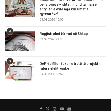
pensioneve – shteti mund ta marrë
shtyllën e dytë nga kursimet e
qytetarëve!
03.08.2026 15:00
4
Regjistrohet tërmet në Shkup
02.08.2026 22:34
5
DAP-i e fillon fazën e tretë të projektit
fatura elektronike
04.06.2026 13:52