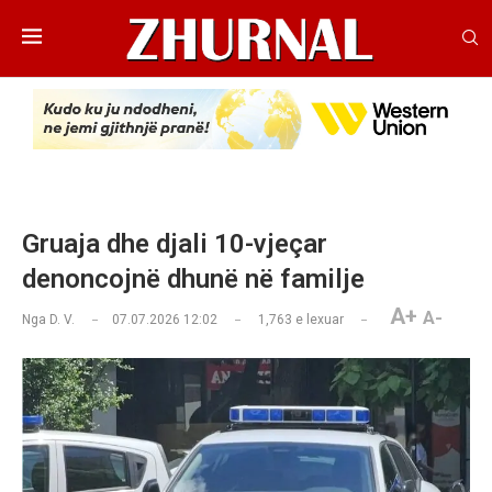
Gruaja dhe djali 10-vjeçar
denoncojnë dhunë në familje
A+
A-
Nga
D. V.
07.07.2026 12:02
1,763
e lexuar