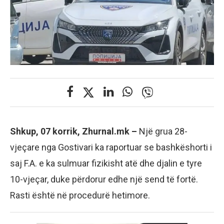
Shkup, 07 korrik, Zhurnal.mk –
Një grua 28-
vjeçare nga Gostivari ka raportuar se bashkëshorti i
saj F.A. e ka sulmuar fizikisht atë dhe djalin e tyre
10-vjeçar, duke përdorur edhe një send të fortë.
Rasti është në procedurë hetimore.