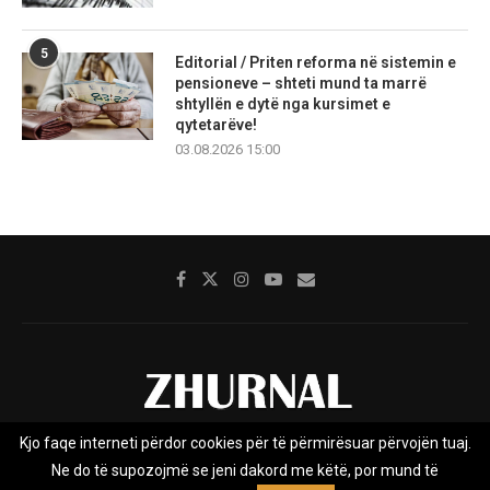
5
Editorial / Priten reforma në sistemin e
pensioneve – shteti mund ta marrë
shtyllën e dytë nga kursimet e
qytetarëve!
03.08.2026 15:00
Kjo faqe interneti përdor cookies për të përmirësuar përvojën tuaj.
Rreth nesh
Impresumi
Marketing
Kontakt
Ne do të supozojmë se jeni dakord me këtë, por mund të
Privacy Policy