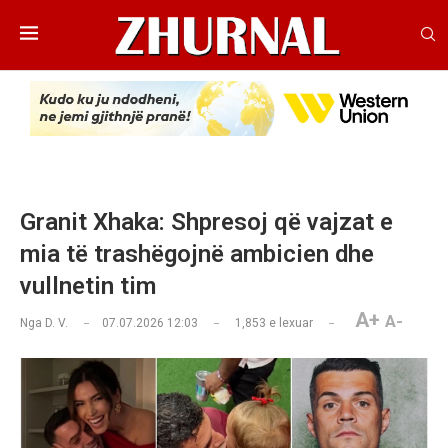
Granit Xhaka: Shpresoj që vajzat e
mia të trashëgojnë ambicien dhe
vullnetin tim
A+
A-
Nga
D. V.
07.07.2026 12:03
1,853
e lexuar