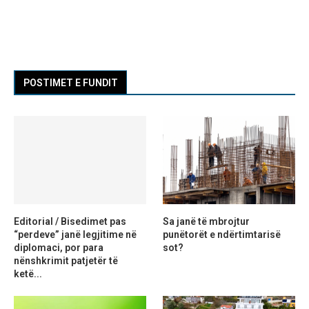
POSTIMET E FUNDIT
Editorial / Bisedimet pas
Sa janë të mbrojtur
“perdeve” janë legjitime në
punëtorët e ndërtimtarisë
diplomaci, por para
sot?
nënshkrimit patjetër të
ketë...