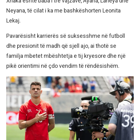
Xhaka është baba i tre vajzave, Ayana, Laneya dhe
Neyana, të cilat i ka me bashkëshorten Leonita
Lekaj.
Pavarësisht karrierës së suksesshme në futboll
dhe presionit të madh që sjell ajo, ai thotë se
familja mbetet mbështetja e tij kryesore dhe një
pikë orientimi në çdo vendim të rëndësishëm.