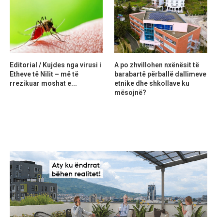
Editorial / Kujdes nga virusi i
A po zhvillohen nxënësit të
Etheve të Nilit – më të
barabartë përballë dallimeve
rrezikuar moshat e...
etnike dhe shkollave ku
mësojnë?