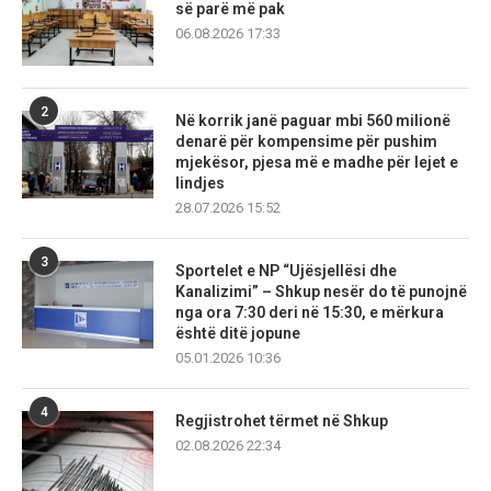
së parë më pak
06.08.2026 17:33
2
Në korrik janë paguar mbi 560 milionë
denarë për kompensime për pushim
mjekësor, pjesa më e madhe për lejet e
lindjes
28.07.2026 15:52
3
Sportelet e NP “Ujësjellësi dhe
Kanalizimi” – Shkup nesër do të punojnë
nga ora 7:30 deri në 15:30, e mërkura
është ditë jopune
05.01.2026 10:36
4
Regjistrohet tërmet në Shkup
02.08.2026 22:34