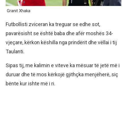
Granit Xhaka
Futbollisti zviceran ka treguar se edhe sot,
pavarësisht se është baba dhe afër moshës 34-
vjeçare, kërkon këshilla nga prindërit dhe vëllai i tij
Taulanti.
Sipas tij, me kalimin e viteve ka mësuar të jetë më i
duruar dhe të mos kërkojë gjithçka menjëherë, siç
bënte kur ishte më i ri.