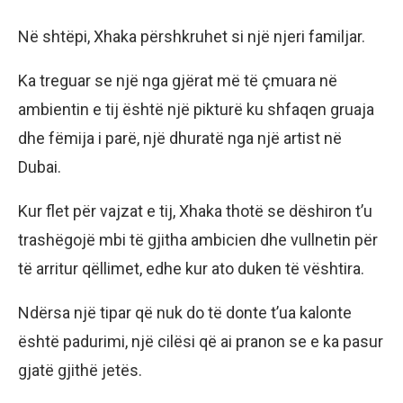
Në shtëpi, Xhaka përshkruhet si një njeri familjar.
Ka treguar se një nga gjërat më të çmuara në
ambientin e tij është një pikturë ku shfaqen gruaja
dhe fëmija i parë, një dhuratë nga një artist në
Dubai.
Kur flet për vajzat e tij, Xhaka thotë se dëshiron t’u
trashëgojë mbi të gjitha ambicien dhe vullnetin për
të arritur qëllimet, edhe kur ato duken të vështira.
Ndërsa një tipar që nuk do të donte t’ua kalonte
është padurimi, një cilësi që ai pranon se e ka pasur
gjatë gjithë jetës.