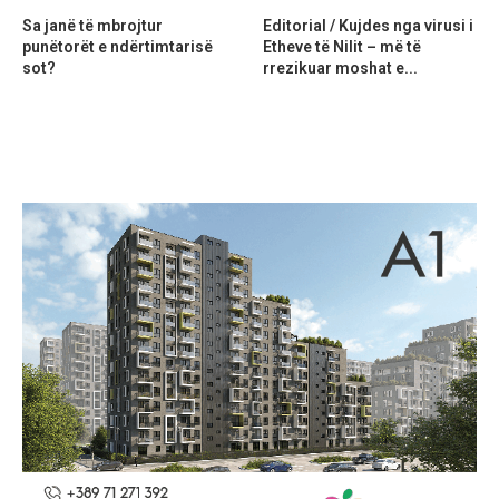
Sa janë të mbrojtur
Editorial / Kujdes nga virusi i
punëtorët e ndërtimtarisë
Etheve të Nilit – më të
sot?
rrezikuar moshat e...