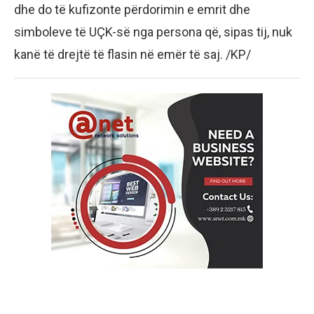
dhe do të kufizonte përdorimin e emrit dhe
simboleve të UÇK-së nga persona që, sipas tij, nuk
kanë të drejtë të flasin në emër të saj. /KP/