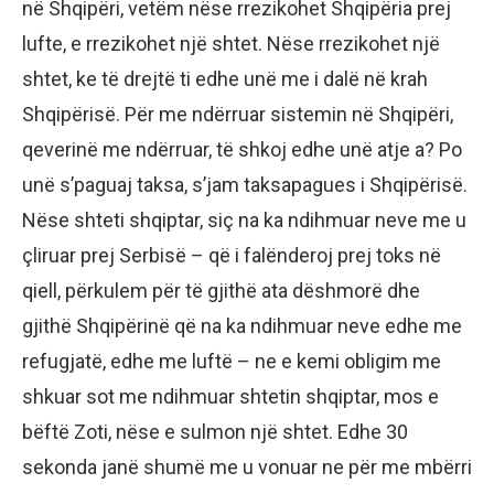
në Shqipëri, vetëm nëse rrezikohet Shqipëria prej
lufte, e rrezikohet një shtet. Nëse rrezikohet një
shtet, ke të drejtë ti edhe unë me i dalë në krah
Shqipërisë. Për me ndërruar sistemin në Shqipëri,
qeverinë me ndërruar, të shkoj edhe unë atje a? Po
unë s’paguaj taksa, s’jam taksapagues i Shqipërisë.
Nëse shteti shqiptar, siç na ka ndihmuar neve me u
çliruar prej Serbisë – që i falënderoj prej toks në
qiell, përkulem për të gjithë ata dëshmorë dhe
gjithë Shqipërinë që na ka ndihmuar neve edhe me
refugjatë, edhe me luftë – ne e kemi obligim me
shkuar sot me ndihmuar shtetin shqiptar, mos e
bëftë Zoti, nëse e sulmon një shtet. Edhe 30
sekonda janë shumë me u vonuar ne për me mbërri