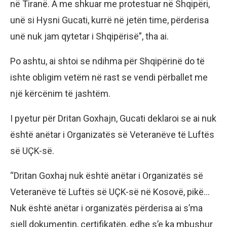
në Tiranë. A me shkuar me protestuar në Shqipëri,
unë si Hysni Gucati, kurrë në jetën time, përderisa
unë nuk jam qytetar i Shqipërisë”, tha ai.
Po ashtu, ai shtoi se ndihma për Shqipërinë do të
ishte obligim vetëm në rast se vendi përballet me
një kërcënim të jashtëm.
I pyetur për Dritan Goxhajn, Gucati deklaroi se ai nuk
është anëtar i Organizatës së Veteranëve të Luftës
së UÇK-së.
“Dritan Goxhaj nuk është anëtar i Organizatës së
Veteranëve të Luftës së UÇK-së në Kosovë, pikë…
Nuk është anëtar i organizatës përderisa ai s’ma
sjell dokumentin, certifikatën, edhe s’e ka mbushur