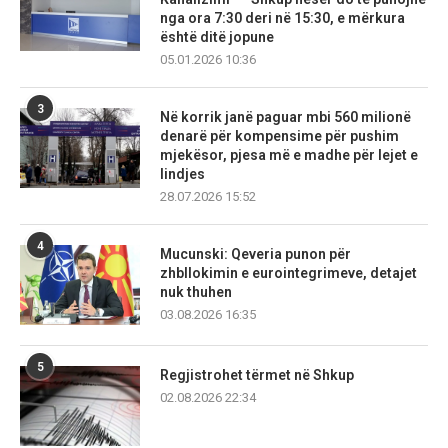
nga ora 7:30 deri në 15:30, e mërkura
është ditë jopune
05.01.2026 10:36
3
Në korrik janë paguar mbi 560 milionë
denarë për kompensime për pushim
mjekësor, pjesa më e madhe për lejet e
lindjes
28.07.2026 15:52
4
Mucunski: Qeveria punon për
zhbllokimin e eurointegrimeve, detajet
nuk thuhen
03.08.2026 16:35
5
Regjistrohet tërmet në Shkup
02.08.2026 22:34