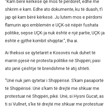
“Kam bërë kërkesë që mos të përdoret, edhe me
shkrim e kam. Edhe ato dokumente, ku të duash, t’i
jap që kam bërë kërkesë. Ju lutem mos e përdorni
flamurin apo emblemën e UÇK-së nëpër fushata
politike, sepse UÇK-ja nuk është e një partie, UÇK-ja
është e gjithë kombit shqiptar.”, tha ai.
Ai theksoi se qytetarët e Kosovës nuk duhet të
marrin pjesë në protesta politike në Shqipëri, pasi
ato janë çështje të brendshme të atij shteti.
“Unë nuk jam qytetar i Shqipërisë. S’kam pasaportë
të Shqipërisë. Unë s’kam të drejtë me shkuar me
protestuar në Shqipëri, pikë. Unë, si Hysni Gucat, as
ti si Vullnet, s’ke të drejtë me shkuar me protestuar