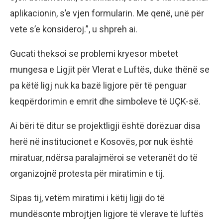
aplikacionin, s’e vjen formularin. Me qenë, unë për
vete s’e konsideroj.”, u shpreh ai.
Gucati theksoi se problemi kryesor mbetet
mungesa e Ligjit për Vlerat e Luftës, duke thënë se
pa këtë ligj nuk ka bazë ligjore për të penguar
keqpërdorimin e emrit dhe simboleve të UÇK-së.
Ai bëri të ditur se projektligji është dorëzuar disa
herë në institucionet e Kosovës, por nuk është
miratuar, ndërsa paralajmëroi se veteranët do të
organizojnë protesta për miratimin e tij.
Sipas tij, vetëm miratimi i këtij ligji do të
mundësonte mbrojtjen ligjore të vlerave të luftës