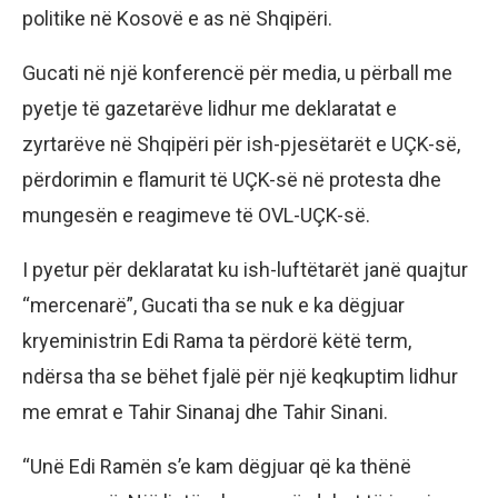
politike në Kosovë e as në Shqipëri.
Gucati në një konferencë për media, u përball me
pyetje të gazetarëve lidhur me deklaratat e
zyrtarëve në Shqipëri për ish-pjesëtarët e UÇK-së,
përdorimin e flamurit të UÇK-së në protesta dhe
mungesën e reagimeve të OVL-UÇK-së.
I pyetur për deklaratat ku ish-luftëtarët janë quajtur
“mercenarë”, Gucati tha se nuk e ka dëgjuar
kryeministrin Edi Rama ta përdorë këtë term,
ndërsa tha se bëhet fjalë për një keqkuptim lidhur
me emrat e Tahir Sinanaj dhe Tahir Sinani.
“Unë Edi Ramën s’e kam dëgjuar që ka thënë