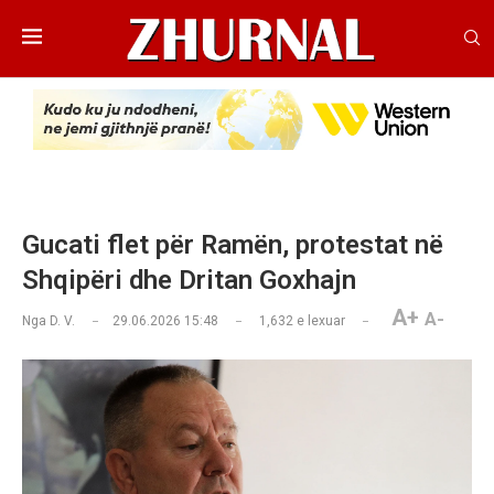
​Gucati flet për Ramën, protestat në
Shqipëri dhe Dritan Goxhajn
A+
A-
Nga
D. V.
29.06.2026 15:48
1,632
e lexuar