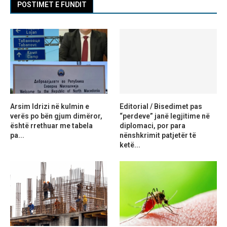
POSTIMET E FUNDIT
Arsim Idrizi në kulmin e
Editorial / Bisedimet pas
verës po bën gjum dimëror,
“perdeve” janë legjitime në
është rrethuar me tabela
diplomaci, por para
pa...
nënshkrimit patjetër të
ketë...