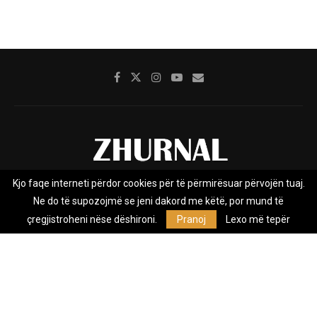
Kjo faqe interneti përdor cookies për të përmirësuar përvojën tuaj.
Rreth nesh
Impresumi
Marketing
Kontakt
Ne do të supozojmë se jeni dakord me këtë, por mund të
Privacy Policy
çregjistroheni nëse dëshironi.
Pranoj
Lexo më tepër
Zhurnal.mk është Agjenci e Lajmeve e pavarur, e themeluar në vitin
2009, që e mbulon Maqedoninë, Kosovën, Shqipërinë edhe lajmet
nga bota.
@2026 - All Right Reserved. Designed and Developed by
Anet.Com.Mk