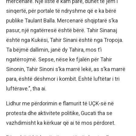
mercenarë. Një listë e kam parë, duhet të jem i
sinqertë, për portale të ndryshme që e ka bërë
publike Taulant Balla. Mercenarë shqiptarë s’ka
pasur, një ngatërresë është bërë. Tahir Sinanaj
është nga Kukësi, Tahir Sinani është nga Tropoja.
Ta bëjmë dallimin, janë dy Tahira, mos t’i
ngatërrojmë. Sepse, nëse ke fjalën për Tahir
Sinonin, Tahir Sinoni s’ka marrë lekë, as s’ka marrë
para, është dëshmor i kombit. Është luftëtar i tri
luftërave.”, tha ai.
Lidhur me përdorimin e flamurit të UÇK-së në
protesta dhe aktivitete politike, Gucati tha se
vazhdimisht ka kërkuar që ai të mos përdoret.