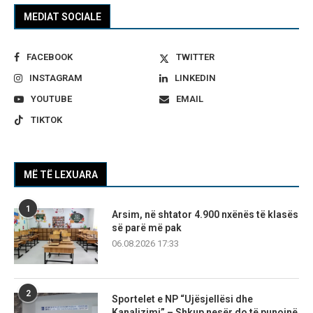
MEDIAT SOCIALE
FACEBOOK
TWITTER
INSTAGRAM
LINKEDIN
YOUTUBE
EMAIL
TIKTOK
MË TË LEXUARA
1
Arsim, në shtator 4.900 nxënës të klasës
së parë më pak
06.08.2026 17:33
2
Sportelet e NP “Ujësjellësi dhe
Kanalizimi” – Shkup nesër do të punojnë