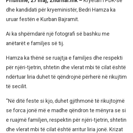
Prishtinë, 27 maj, Zhurnal.mk –
Kryetari i PDK-së
dhe kandidati për kryeministër, Bedri Hamza ka
uruar festën e Kurban Bajramit.
Ai ka shpërndarë një fotografi së bashku me
anëtarët e familjes së tij.
Hamza ka thënë se ruajtja e familjes dhe respekti
për njëri-tjetrin, shtetin dhe vlerat mbi të cilat është
ndërtuar liria duhet të qëndrojnë përherë në rikujtim
të secilit.
“Në ditë feste si kjo, duhet gjithmonë të rikujtojmë
se forca jonë më e madhe qëndron te mënyra se si
e ruajmë familjen, respektin për njëri-tjetrin, shtetin
dhe vlerat mbi të cilat është arritur liria jonë. Krizat