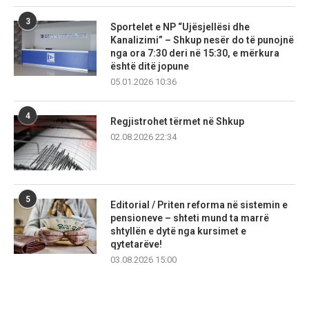
3
Sportelet e NP “Ujësjellësi dhe
Kanalizimi” – Shkup nesër do të punojnë
nga ora 7:30 deri në 15:30, e mërkura
është ditë jopune
05.01.2026 10:36
4
Regjistrohet tërmet në Shkup
02.08.2026 22:34
5
Editorial / Priten reforma në sistemin e
pensioneve – shteti mund ta marrë
shtyllën e dytë nga kursimet e
qytetarëve!
03.08.2026 15:00