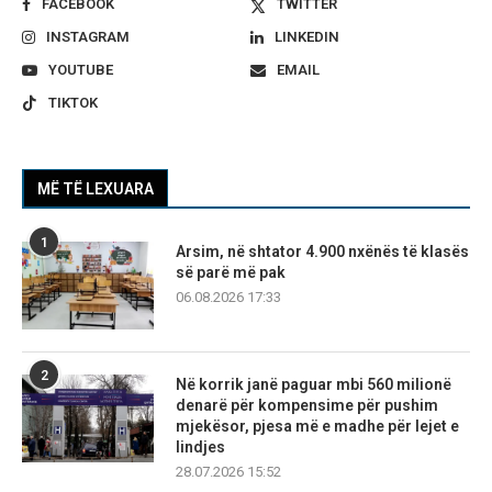
FACEBOOK
TWITTER
INSTAGRAM
LINKEDIN
YOUTUBE
EMAIL
TIKTOK
MË TË LEXUARA
1
Arsim, në shtator 4.900 nxënës të klasës
së parë më pak
06.08.2026 17:33
2
Në korrik janë paguar mbi 560 milionë
denarë për kompensime për pushim
mjekësor, pjesa më e madhe për lejet e
lindjes
28.07.2026 15:52