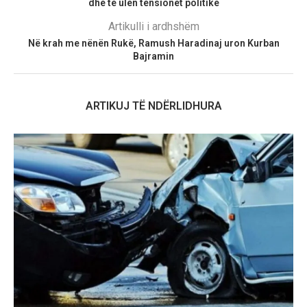
dhe të ulen tensionet politike
Artikulli i ardhshëm
Në krah me nënën Rukë, Ramush Haradinaj uron Kurban
Bajramin
ARTIKUJ TË NDËRLIDHURA