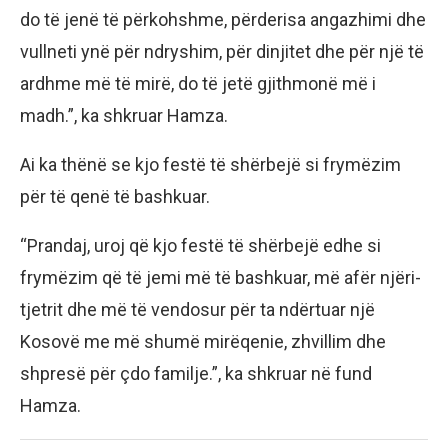
do të jenë të përkohshme, përderisa angazhimi dhe
vullneti ynë për ndryshim, për dinjitet dhe për një të
ardhme më të mirë, do të jetë gjithmonë më i
madh.”, ka shkruar Hamza.
Ai ka thënë se kjo festë të shërbejë si frymëzim
për të qenë të bashkuar.
“Prandaj, uroj që kjo festë të shërbejë edhe si
frymëzim që të jemi më të bashkuar, më afër njëri-
tjetrit dhe më të vendosur për ta ndërtuar një
Kosovë me më shumë mirëqenie, zhvillim dhe
shpresë për çdo familje.”, ka shkruar në fund
Hamza.