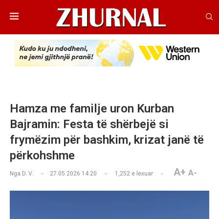
Hamza me familje uron Kurban
Bajramin: Festa të shërbejë si
frymëzim për bashkim, krizat janë të
përkohshme
A+
A-
Nga
D. V.
27.05.2026 14:20
1,252
e lexuar