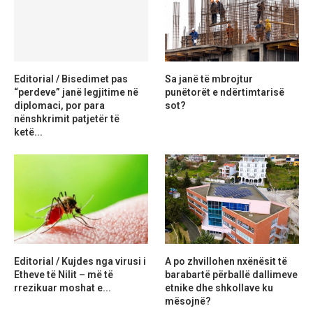
Editorial / Bisedimet pas
Sa janë të mbrojtur
“perdeve” janë legjitime në
punëtorët e ndërtimtarisë
diplomaci, por para
sot?
nënshkrimit patjetër të
ketë...
Editorial / Kujdes nga virusi i
A po zhvillohen nxënësit të
Etheve të Nilit – më të
barabartë përballë dallimeve
rrezikuar moshat e...
etnike dhe shkollave ku
mësojnë?