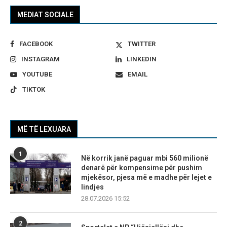
MEDIAT SOCIALE
FACEBOOK
TWITTER
INSTAGRAM
LINKEDIN
YOUTUBE
EMAIL
TIKTOK
MË TË LEXUARA
1
Në korrik janë paguar mbi 560 milionë
denarë për kompensime për pushim
mjekësor, pjesa më e madhe për lejet e
lindjes
28.07.2026 15:52
2