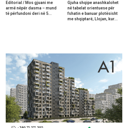
Editorial / Mos gjuani me
Gjuha shqipe anashkalohet
armë nëpër dasma – mund
në tabelat orientuese për
të përfundoni deri në 5...
fshatin e banuar plotësisht
me shqiptarë, Llojan, kur...