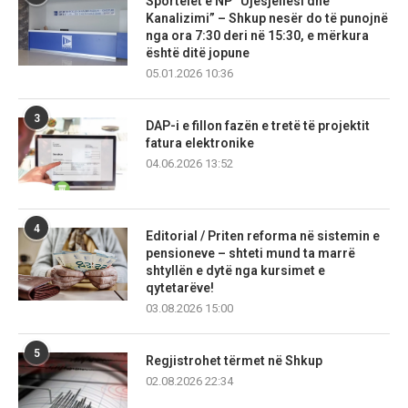
Sportelet e NP “Ujësjellësi dhe
Kanalizimi” – Shkup nesër do të punojnë
nga ora 7:30 deri në 15:30, e mërkura
është ditë jopune
05.01.2026 10:36
3
DAP-i e fillon fazën e tretë të projektit
fatura elektronike
04.06.2026 13:52
4
Editorial / Priten reforma në sistemin e
pensioneve – shteti mund ta marrë
shtyllën e dytë nga kursimet e
qytetarëve!
03.08.2026 15:00
5
Regjistrohet tërmet në Shkup
02.08.2026 22:34