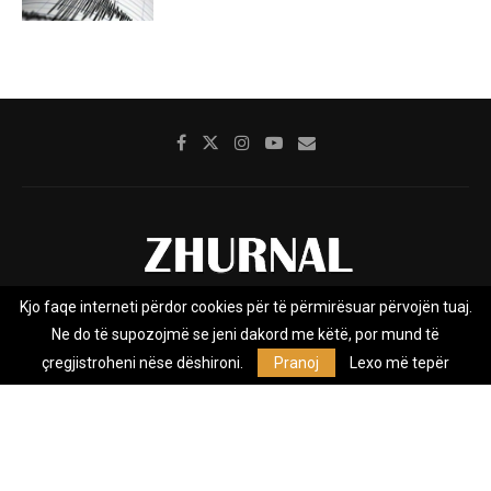
Kjo faqe interneti përdor cookies për të përmirësuar përvojën tuaj.
Rreth nesh
Impresumi
Marketing
Kontakt
Ne do të supozojmë se jeni dakord me këtë, por mund të
Privacy Policy
çregjistroheni nëse dëshironi.
Pranoj
Lexo më tepër
Zhurnal.mk është Agjenci e Lajmeve e pavarur, e themeluar në vitin
2009, që e mbulon Maqedoninë, Kosovën, Shqipërinë edhe lajmet
nga bota.
@2026 - All Right Reserved. Designed and Developed by
Anet.Com.Mk