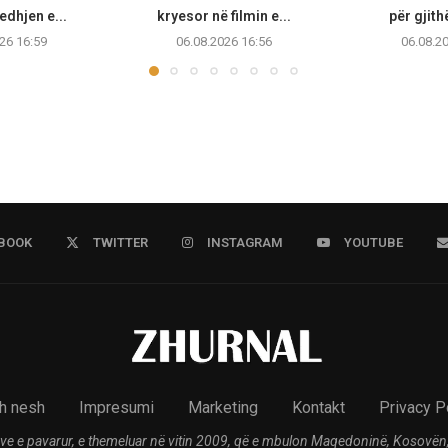
edhjen e...
kryesor në filmin e...
për gjithë
26 16:59
06.08.2026 16:56
06.08.2
BOOK
TWITTER
INSTAGRAM
YOUTUBE
h nesh
Impresumi
Marketing
Kontakt
Privacy P
ve e pavarur, e themeluar në vitin 2009, që e mbulon Maqedoninë, Kosovën,