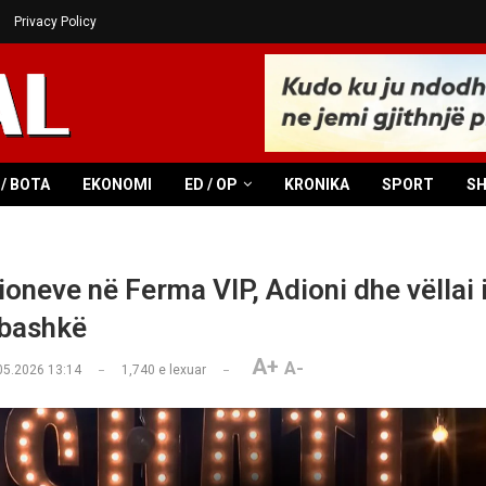
Privacy Policy
/ BOTA
EKONOMI
ED / OP
KRONIKA
SPORT
S
ioneve në Ferma VIP, Adioni dhe vëllai 
 bashkë
A+
A-
05.2026 13:14
1,740
e lexuar