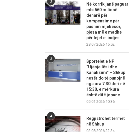
2
Në korrik janë paguar
mbi 560 milionë
denarë për
kompensime për
pushim mjekësor,
pjesa më e madhe
për lejet e lindjes
28.07.2026 15:52
3
Sportelet e NP
“Ujësjellësi dhe
Kanalizimi” – Shkup
nesër do të punojnë
nga ora 7:30 deri në
15:30, e mërkura
është ditë jopune
05.01.2026 10:36
4
Regjistrohet tërmet
në Shkup
02.08.2026 22:34