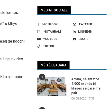
MEDIAT SOCIALE
nda fermës.
a?” u kthye
FACEBOOK
TWITTER
INSTAGRAM
LINKEDIN
YOUTUBE
EMAIL
 asaj që ndodhi
TIKTOK
 luajtur video-
MË TË LEXUARA
 ka një raport
1
Arsim, në shtator
4.900 nxënës të
klasës së parë më
pak
06.08.2026 17:33