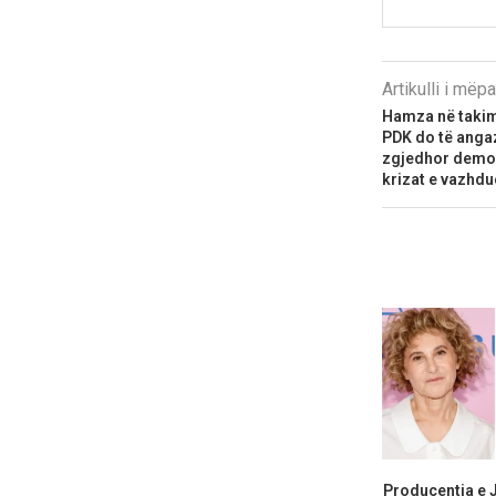
Artikulli i më
Hamza në taki
PDK do të anga
zgjedhor demok
krizat e vazhd
Producentja e 