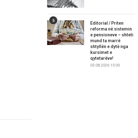
5
Editorial / Priten
reforma në sistemin
e pensioneve – shteti
mund ta marrë
shtyllën e dytë nga
kursimet e
qytetarëve!
03.08.2026 15:00