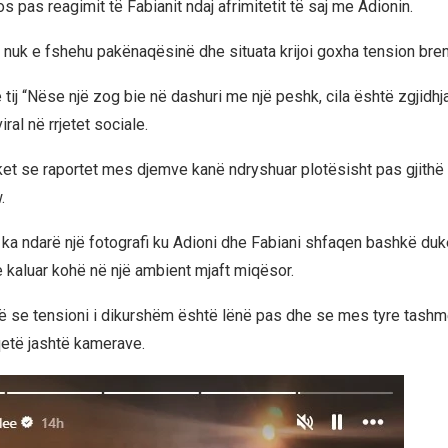
 pas reagimit të Fabianit ndaj afrimitetit të saj me Adionin.
i nuk e fshehu pakënaqësinë dhe situata krijoi goxha tension bre
 tij “Nëse një zog bie në dashuri me një peshk, cila është zgjidhj
ral në rrjetet sociale.
ket se raportet mes djemve kanë ndryshuar plotësisht pas gjithë
.
 ka ndarë një fotografi ku Adioni dhe Fabiani shfaqen bashkë duke
e kaluar kohë në një ambient mjaft miqësor.
ë se tensioni i dikurshëm është lënë pas dhe se mes tyre tashmë
etë jashtë kamerave.