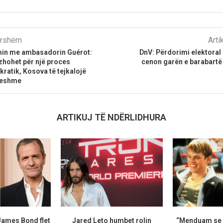
parshëm
Arti
min me ambasadorin Guérot:
DnV: Përdorimi elektoral 
zhohet për një proces
cenon garën e barabartë 
ratik, Kosova të tejkalojë
ueshme
ARTIKUJ TË NDËRLIDHURA
James Bond flet
Jared Leto humbet rolin
“Menduam se i