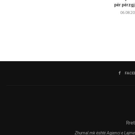
për përzgj
06.08.20
FACE
Rret
Zhurnal.mk është Agjenci e Lajme