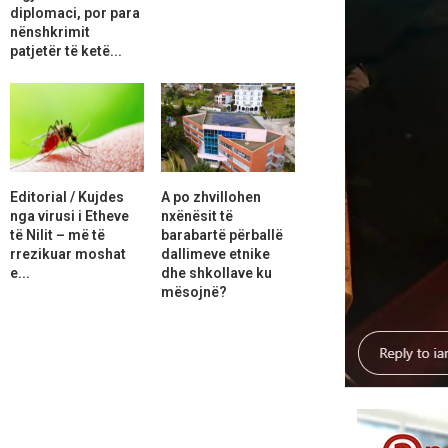
diplomaci, por para
nënshkrimit
patjetër të ketë...
Editorial / Kujdes
A po zhvillohen
nga virusi i Etheve
nxënësit të
të Nilit – më të
barabartë përballë
rrezikuar moshat
dallimeve etnike
e...
dhe shkollave ku
mësojnë?