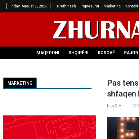
Friday, August 7, 2026
Rreth nesh
Impresumi
Marketing
Kontakt
MAQEDONI
SHQIPËRI
KOSOVË
RAJON 
Pas tens
MARKETING
shfaqen
Nga
D. V.
22.