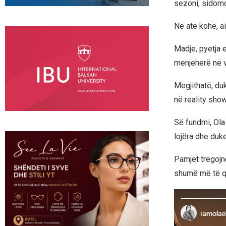
sezoni, sidomos
Në atë kohë, a
Madje, pyetja e
menjëherë në vi
Megjithatë, du
në reality show
Së fundmi, Ola
lojëra dhe duk
Pamjet tregojn
shumë më të q