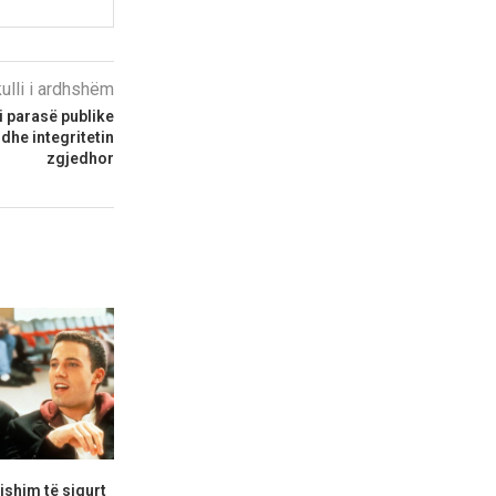
kulli i ardhshëm
i parasë publike
dhe integritetin
zgjedhor
shim të sigurt
Edona Llalloshi betohet për
Grenell zg