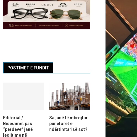
POSTIMET E FUNDIT
Editorial /
Sa janë të mbrojtur
Bisedimet pas
punëtorët e
“perdeve” janë
ndërtimtarisë sot?
legjitime në