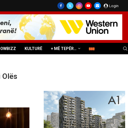
Login
HOWBIZZ
KULTURË
+ MË TEPËR…
i Olës