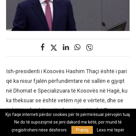
Ish-presidenti i Kosovës Hashim Thaçi është i pari
që ka nisur fjalën përfundimtare në sallën e gjyqit
në Dhomat e Specializuara të Kosovës në Hagë, ku
ka theksuar se është vetëm një e vërtetë, dhe se
është i pafajshëm për akuzat me të cilat Zyra e
Kjo faqe interneti përdor cookies për të përmirësuar përvojën tuaj.
Prokurorit të Specializuara është duke e akuzuar,
Ne do të supozojmë se jeni dakord me këtë, por mund të
raporton Ekonomia Online
çregjistroheni nëse dëshironi.
Pranoj
Lexo më tepër