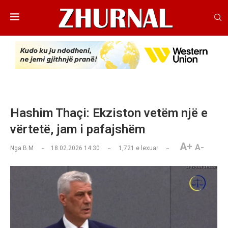
Hashim Thaçi: Ekziston vetëm një e
vërtetë, jam i pafajshëm
A+
A-
Nga
B.M
18.02.2026 14:30
1,721
e lexuar