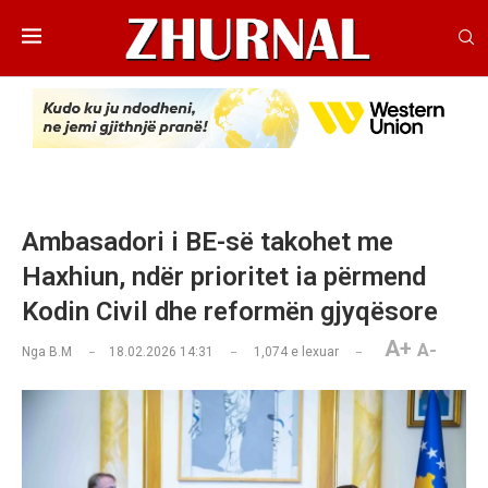
Ambasadori i BE-së takohet me
Haxhiun, ndër prioritet ia përmend
Kodin Civil dhe reformën gjyqësore
A+
A-
Nga
B.M
18.02.2026 14:31
1,074
e lexuar