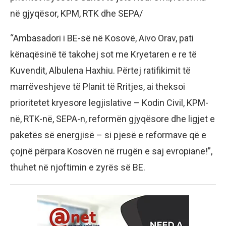
në gjyqësor, KPM, RTK dhe SEPA/
“Ambasadori i BE-së në Kosovë, Aivo Orav, pati
kënaqësinë të takohej sot me Kryetaren e re të
Kuvendit, Albulena Haxhiu. Përtej ratifikimit të
marrëveshjeve të Planit të Rritjes, ai theksoi
prioritetet kryesore legjislative – Kodin Civil, KPM-
në, RTK-në, SEPA-n, reformën gjyqësore dhe ligjet e
paketës së energjisë – si pjesë e reformave që e
çojnë përpara Kosovën në rrugën e saj evropiane!”,
thuhet në njoftimin e zyrës së BE.