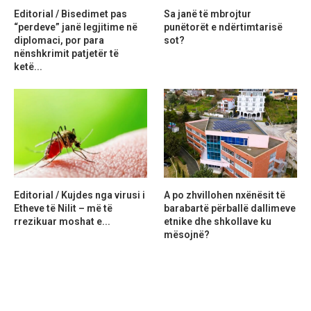
Editorial / Bisedimet pas
Sa janë të mbrojtur
“perdeve” janë legjitime në
punëtorët e ndërtimtarisë
diplomaci, por para
sot?
nënshkrimit patjetër të
ketë...
Editorial / Kujdes nga virusi i
A po zhvillohen nxënësit të
Etheve të Nilit – më të
barabartë përballë dallimeve
rrezikuar moshat e...
etnike dhe shkollave ku
mësojnë?