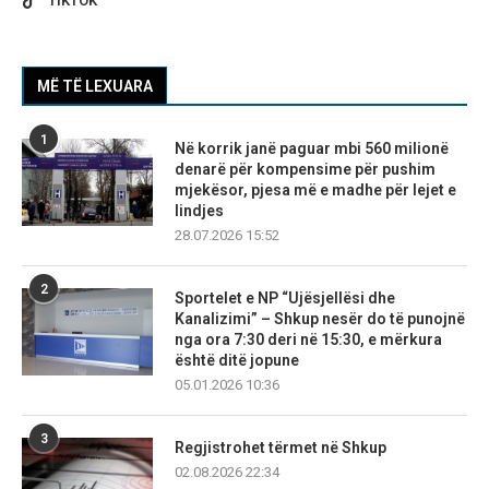
TIKTOK
MË TË LEXUARA
1
Në korrik janë paguar mbi 560 milionë
denarë për kompensime për pushim
mjekësor, pjesa më e madhe për lejet e
lindjes
28.07.2026 15:52
2
Sportelet e NP “Ujësjellësi dhe
Kanalizimi” – Shkup nesër do të punojnë
nga ora 7:30 deri në 15:30, e mërkura
është ditë jopune
05.01.2026 10:36
3
Regjistrohet tërmet në Shkup
02.08.2026 22:34