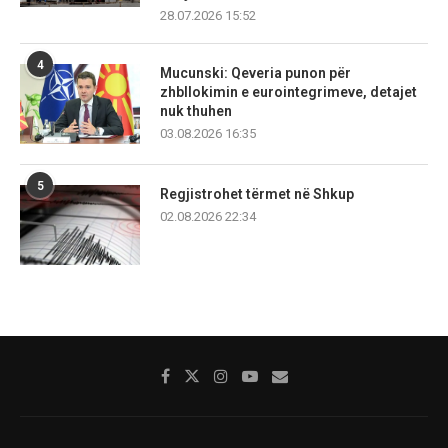
28.07.2026 15:52
4
Mucunski: Qeveria punon për
zhbllokimin e eurointegrimeve, detajet
nuk thuhen
03.08.2026 16:35
5
Regjistrohet tërmet në Shkup
02.08.2026 22:34