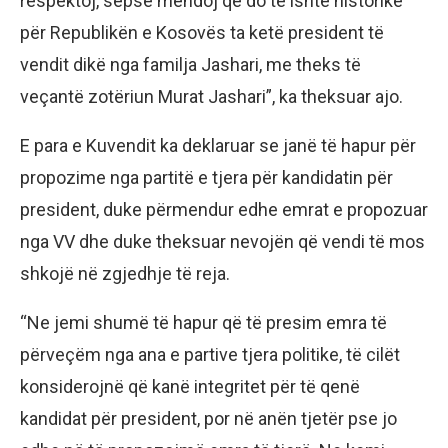
respektoj, sepse mendoj që do të ishte historike
për Republikën e Kosovës ta ketë president të
vendit dikë nga familja Jashari, me theks të
veçantë zotëriun Murat Jashari”, ka theksuar ajo.
E para e Kuvendit ka deklaruar se janë të hapur për
propozime nga partitë e tjera për kandidatin për
president, duke përmendur edhe emrat e propozuar
nga VV dhe duke theksuar nevojën që vendi të mos
shkojë në zgjedhje të reja.
“Ne jemi shumë të hapur që të presim emra të
përveçëm nga ana e partive tjera politike, të cilët
konsiderojnë që kanë integritet për të qenë
kandidat për president, por në anën tjetër pse jo