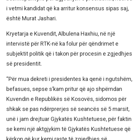
i vetmi kandidat që ka arritur konsensus sipas saj,
është Murat Jashari.
Kryetarja e Kuvendit, Albulena Haxhiu, në një
intervistë për RTK-në ka folur për qëndrimet e
subjektit politik që i takon për procesin e zgjedhjes
së presidentit.
“Për mua dekreti i presidentes ka qenë i ngutshëm,
befasues, sepse s’kam pritur që ajo shpërndan
Kuvendin e Republikës së Kosovës, sidomos për
shkak se pas ndërprerjes së seancës së 5 marsit,
unë i jam drejtuar Gjykatës Kushtetuese, për faktin
se kemi një aktgjykim të Gjykatës Kushtetuese që
kërkon që kur kemi raste të zgjedhjes së