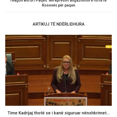
reagon Bordi i Paqes: Mirëpresim angazhimin e fortë të
Kosovës për paqen
ARTIKUJ TË NDËRLIDHURA
Time Kadrijaj thotë se i kanë siguruar nënshkrimet...