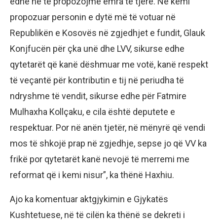
edhe në të propozojmë emra të tjerë. Ne kemi
propozuar personin e dytë më të votuar në
Republikën e Kosovës në zgjedhjet e fundit, Glauk
Konjfucën për çka unë dhe LVV, sikurse edhe
qytetarët që kanë dëshmuar me votë, kanë respekt
të veçantë për kontributin e tij në periudha të
ndryshme të vendit, sikurse edhe për Fatmire
Mulhaxha Kollçaku, e cila është deputete e
respektuar. Por në anën tjetër, në mënyrë që vendi
mos të shkojë prap në zgjedhje, sepse jo që VV ka
frikë por qytetarët kanë nevojë të merremi me
reformat që i kemi nisur”, ka thënë Haxhiu.
Ajo ka komentuar aktgjykimin e Gjykatës
Kushtetuese, në të cilën ka thënë se dekreti i