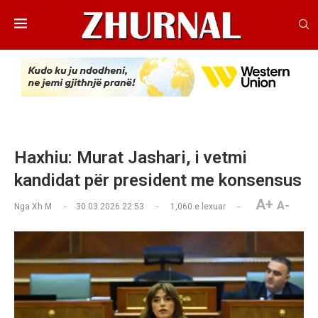
Haxhiu: Murat Jashari, i vetmi
kandidat për president me konsensus
A+
A-
Nga
Xh M
30.03.2026 22:53
1,060
e lexuar