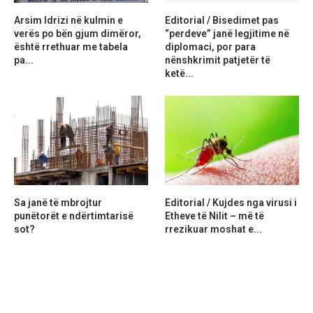
Arsim Idrizi në kulmin e
Editorial / Bisedimet pas
verës po bën gjum dimëror,
“perdeve” janë legjitime në
është rrethuar me tabela
diplomaci, por para
pa...
nënshkrimit patjetër të
ketë...
Sa janë të mbrojtur
Editorial / Kujdes nga virusi i
punëtorët e ndërtimtarisë
Etheve të Nilit – më të
sot?
rrezikuar moshat e...