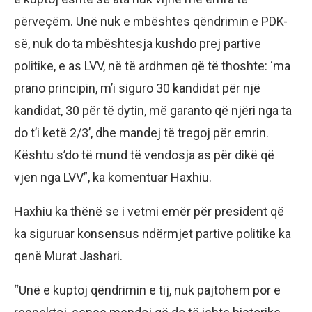
përveçëm. Unë nuk e mbështes qëndrimin e PDK-
së, nuk do ta mbështesja kushdo prej partive
politike, e as LVV, në të ardhmen që të thoshte: ‘ma
prano principin, m’i siguro 30 kandidat për një
kandidat, 30 për të dytin, më garanto që njëri nga ta
do t’i ketë 2/3’, dhe mandej të tregoj për emrin.
Kështu s’do të mund të vendosja as për dikë që
vjen nga LVV”, ka komentuar Haxhiu.
Haxhiu ka thënë se i vetmi emër për president që
ka siguruar konsensus ndërmjet partive politike ka
qenë Murat Jashari.
“Unë e kuptoj qëndrimin e tij, nuk pajtohem por e