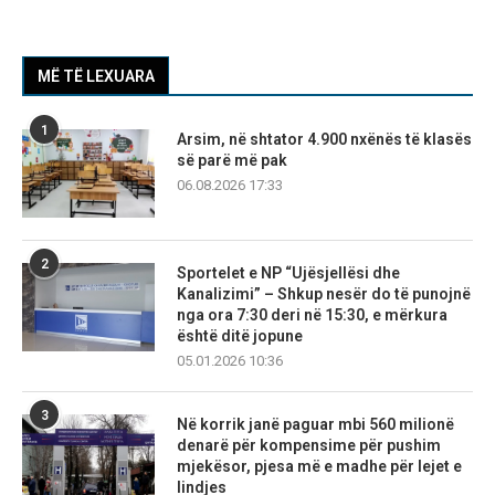
MË TË LEXUARA
1
Arsim, në shtator 4.900 nxënës të klasës
së parë më pak
06.08.2026 17:33
2
Sportelet e NP “Ujësjellësi dhe
Kanalizimi” – Shkup nesër do të punojnë
nga ora 7:30 deri në 15:30, e mërkura
është ditë jopune
05.01.2026 10:36
3
Në korrik janë paguar mbi 560 milionë
denarë për kompensime për pushim
mjekësor, pjesa më e madhe për lejet e
lindjes