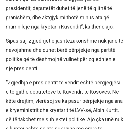
presidentit, deputetët duhet të jenë të gjithë të
pranishëm, dhe aktgjykimi thotë minus ata që
marrin leje nga kryetari i Kuvendit”, ka thënë ajo.
Sipas saj, zgjedhjet e jashtëzakonshme nuk janë të
nevojshme dhe duhet bërë përpjekje nga partitë
politike që të dëshmojnë vullnet për zgjedhjen e
një presidenti.
“Zgjedhja e presidentit të vendit është përgjegjësi
e të gjithë deputetëve të Kuvendit të Kosovës. Në
këtë drejtim, vlerësoj se ka pasur përpjekje nga ana
e kryeministrit dhe kryetarit të LVV-së, Albin Kurtit,
që të takohet me subjektet politike. Ajo çka unë nuk
e kuptoj është se ata nuk vijnë me emra të